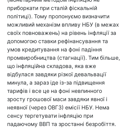
приборкати при сталій фіскальній
політиці). Тому пропонуємо визначити
можливий механізм впливу НБУ (в межах
своїх повноважень) на рівень інфляції за
допомогою ставки рефінансування та
умов кредитування на фоні падіння
промвиробництва (стагнації). Тим більше,
що інфляційна складова, яка вже
відбулася завдяки різкої девальвації
минула, а зараз іде із-за підвищення
тарифів і все це на фоні невпинного
зросту грошової маси завдяки явної і
неявної (через ОВГЗ) емісії НБУ. Нема
сенсу тергетувати інфляцію при
падаючому ВВП та зростанні безробіття.