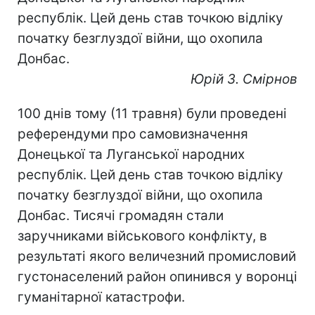
республік. Цей день став точкою відліку
початку безглуздої війни, що охопила
Донбас.
Юрій З. Смірнов
100 днів тому (11 травня) були проведені
референдуми про самовизначення
Донецької та Луганської народних
республік. Цей день став точкою відліку
початку безглуздої війни, що охопила
Донбас. Тисячі громадян стали
заручниками військового конфлікту, в
результаті якого величезний промисловий
густонаселений район опинився у воронці
гуманітарної катастрофи.