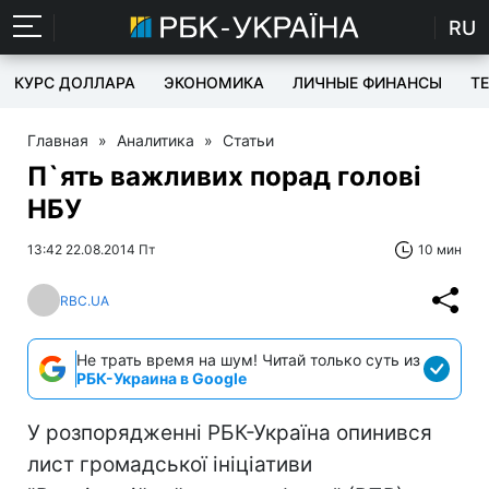
RU
КУРС ДОЛЛАРА
ЭКОНОМИКА
ЛИЧНЫЕ ФИНАНСЫ
T
Главная
»
Аналитика
»
Статьи
П`ять важливих порад голові
НБУ
13:42 22.08.2014 Пт
10 мин
RBC.UA
Не трать время на шум! Читай только суть из
РБК-Украина в Google
У розпорядженні РБК-Україна опинився
лист громадської ініціативи