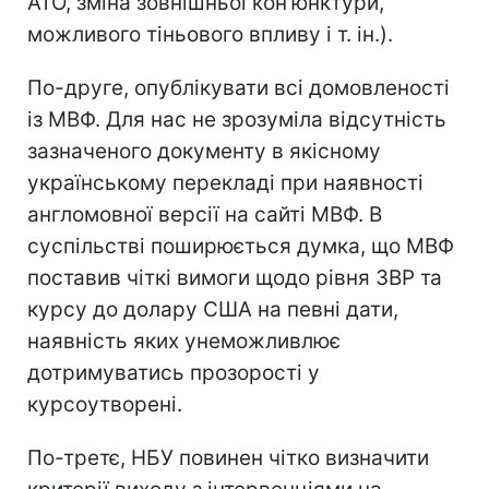
АТО, зміна зовнішньої кон'юнктури,
можливого тіньового впливу і т. ін.).
По-друге, опублікувати всі домовленості
із МВФ. Для нас не зрозуміла відсутність
зазначеного документу в якісному
українському перекладі при наявності
англомовної версії на сайті МВФ. В
суспільстві поширюється думка, що МВФ
поставив чіткі вимоги щодо рівня ЗВР та
курсу до долару США на певні дати,
наявність яких унеможливлює
дотримуватись прозорості у
курсоутворені.
По-третє, НБУ повинен чітко визначити