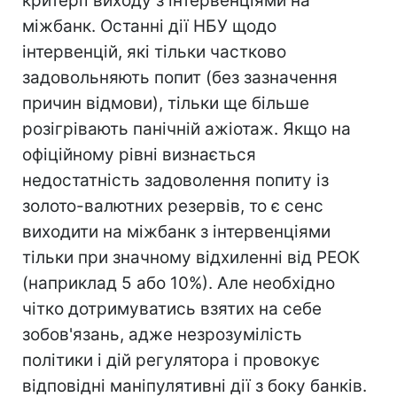
критерії виходу з інтервенціями на
міжбанк. Останні дії НБУ щодо
інтервенцій, які тільки частково
задовольняють попит (без зазначення
причин відмови), тільки ще більше
розігрівають панічній ажіотаж. Якщо на
офіційному рівні визнається
недостатність задоволення попиту із
золото-валютних резервів, то є сенс
виходити на міжбанк з інтервенціями
тільки при значному відхиленні від РЕОК
(наприклад 5 або 10%). Але необхідно
чітко дотримуватись взятих на себе
зобов'язань, адже незрозумілість
політики і дій регулятора і провокує
відповідні маніпулятивні дії з боку банків.