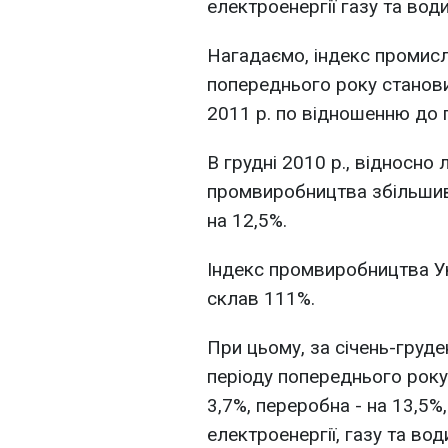
електроенергії газу та вод
Нагадаємо, індекс промисло
попереднього року станови
2011 р. по відношенню до 
В грудні 2010 р., відносно 
промвиробництва збільшивс
на 12,5%.
Індекс промвиробництва Ук
склав 111%.
При цьому, за січень-груде
періоду попереднього року
3,7%, переробна - на 13,5%
електроенергії, газу та во