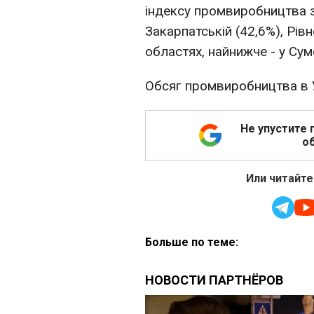
індексу промвиробництва за
Закарпатській (42,6%), Рівн
областях, найнижче - у Сумс
Обсяг промвиробництва в У
Не упустите 
об
Или читайте
Больше по теме: