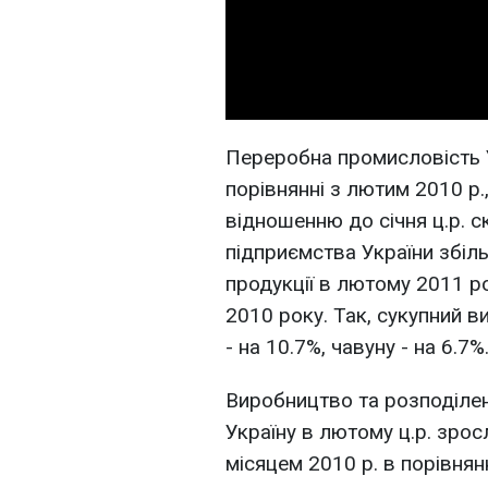
Переробна промисловість У
порівнянні з лютим 2010 р.
відношенню до січня ц.р. с
підприємства України збіл
продукції в лютому 2011 р
2010 року. Так, сукупний в
- на 10.7%, чавуну - на 6.7%
Виробництво та розподілен
Україну в лютому ц.р. зросл
місяцем 2010 р. в порівнян