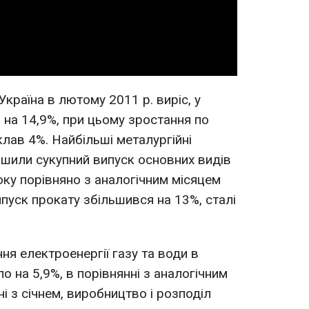
Video
країна в лютому 2011 р. виріс, у
, на 14,9%, при цьому зростання по
клав 4%. Найбільші металургійні
ьшили сукупний випуск основних видів
оку порівняно з аналогічним місяцем
ипуск прокату збільшився на 13%, сталі
.
ня електроенергії газу та води в
о на 5,9%, в порівнянні з аналогічним
ні з січнем, виробництво і розподіл