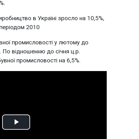
%.
виробництво в Україні зросло на 10,5%,
 періодом 2010
вної промисловості у лютому до
. По відношенню до січня ц.р.
увної промисловості на 6,5%.
Play