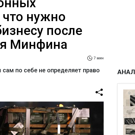
онных
 что нужно
бизнесу после
ия Минфина
7 мин
 сам по себе не определяет право
АНАЛ