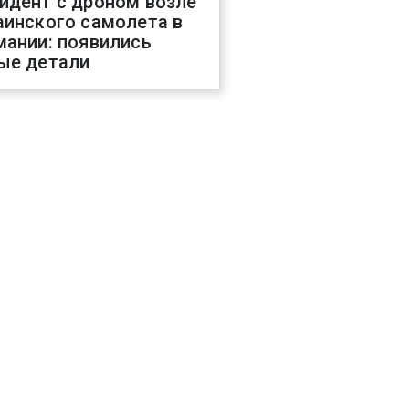
идент с дроном возле
аинского самолета в
мании: появились
ые детали