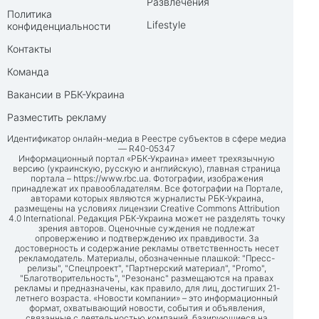
Развлечения
Политика
Lifestyle
конфиденциальности
Контакты
Команда
Вакансии в РБК-Украина
Разместить рекламу
Идентификатор онлайн-медиа в Реестре субъектов в сфере медиа
— R40-05347
Информационный портал «РБК-Украина» имеет трехязычную
версию (украинскую, русскую и английскую), главная страница
портала –
https://www.rbc.ua
. Фотографии, изображения
принадлежат их правообладателям. Все фотографии на Портале,
авторами которых являются журналисты РБК-Украина,
размещены на условиях лицензии Creative Commons Attribution
4.0 International. Редакция РБК-Украина может не разделять точку
зрения авторов. Оценочные суждения не подлежат
опровержению и подтверждению их правдивости. За
достоверность и содержание рекламы ответственность несет
рекламодатель. Материалы, обозначенные плашкой: "Пресс-
релизы", "Спецпроект", "Партнерский материал", "Promo",
"Благотворительность", "Резонанс" размещаются на правах
рекламы и предназначены, как правило, для лиц, достигших 21-
летнего возраста. «Новости компании» – это информационный
формат, охватывающий новости, события и объявления,
связанные с деятельностью компаний, базирующиеся на