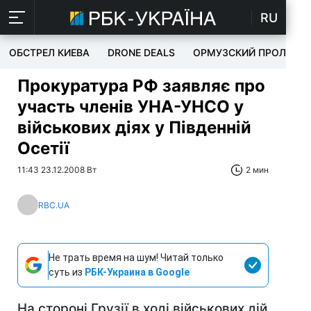
RU
ОБСТРЕЛ КИЕВА
DRONE DEALS
ОРМУЗСКИЙ ПРОЛИВ
Прокуратура РФ заявляє про
участь членів УНА-УНСО у
військових діях у Південній
Осетії
11:43 23.12.2008 Вт
2 мин
RBC.UA
Не трать время на шум! Читай только
суть из
РБК-Украина в Google
На стороні Грузії в ході військових дій