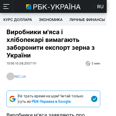
RU
КУРС ДОЛЛАРА
ЭКОНОМИКА
ЛИЧНЫЕ ФИНАНСЫ
T
Виробники м'яса і
хлібопекарі вимагають
заборонити експорт зерна з
України
15:56 10.08.2007 Пт
3 мин
RBC.UA
Не трать время на шум! Читай только
суть из
РБК-Украина в Google
Виробники м'яса заявляють про