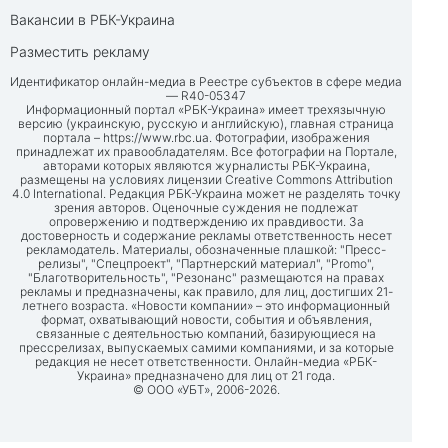
Вакансии в РБК-Украина
Разместить рекламу
Идентификатор онлайн-медиа в Реестре субъектов в сфере медиа
— R40-05347
Информационный портал «РБК-Украина» имеет трехязычную
версию (украинскую, русскую и английскую), главная страница
портала –
https://www.rbc.ua
. Фотографии, изображения
принадлежат их правообладателям. Все фотографии на Портале,
авторами которых являются журналисты РБК-Украина,
размещены на условиях лицензии Creative Commons Attribution
4.0 International. Редакция РБК-Украина может не разделять точку
зрения авторов. Оценочные суждения не подлежат
опровержению и подтверждению их правдивости. За
достоверность и содержание рекламы ответственность несет
рекламодатель. Материалы, обозначенные плашкой: "Пресс-
релизы", "Спецпроект", "Партнерский материал", "Promo",
"Благотворительность", "Резонанс" размещаются на правах
рекламы и предназначены, как правило, для лиц, достигших 21-
летнего возраста. «Новости компании» – это информационный
формат, охватывающий новости, события и объявления,
связанные с деятельностью компаний, базирующиеся на
прессрелизах, выпускаемых самими компаниями, и за которые
редакция не несет ответственности. Онлайн-медиа «РБК-
Украина» предназначено для лиц от 21 года.
© ООО «УБТ», 2006-2026.