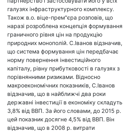
партнерство і застосовувати його у всіх
галузях інфраструктурного комплексу.
Також в.о. віце-прем"єра розповів, що
наразі розроблена концепція формування
граничного рівня цін на продукцію
природних монополій. С.Іванов відзначив,
що система формування цін передбачає
норму повернення інвестиційного
капіталу, рівну прибутковості в галузях з
порівнянними ризиками. Відносно
макроекономічних показників, С.Іванов
відзначив, що в найближчі два роки
державні інвестиції в економіку складуть
3,8% від ВВП. За його словами, до 2015 р.
цей показник досягне 4,5% від ВВП. Він
відзначив, що в 2008 р. витрати