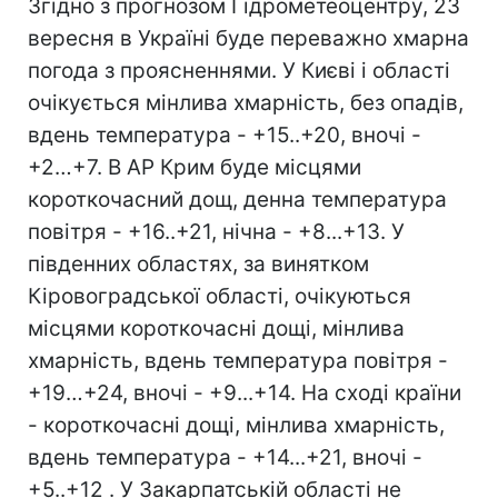
Згідно з прогнозом Гідрометеоцентру, 23
вересня в Україні буде переважно хмарна
погода з проясненнями. У Києві і області
очікується мінлива хмарність, без опадів,
вдень температура - +15..+20, вночі -
+2…+7. В АР Крим буде місцями
короткочасний дощ, денна температура
повітря - +16..+21, нічна - +8...+13. У
південних областях, за винятком
Кіровоградської області, очікуються
місцями короткочасні дощі, мінлива
хмарність, вдень температура повітря -
+19…+24, вночі - +9...+14. На сході країни
- короткочасні дощі, мінлива хмарність,
вдень температура - +14...+21, вночі -
+5..+12 . У Закарпатській області не