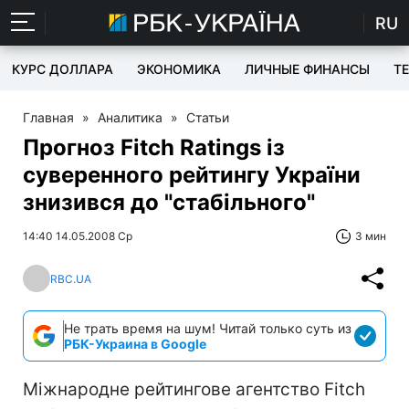
RU
КУРС ДОЛЛАРА
ЭКОНОМИКА
ЛИЧНЫЕ ФИНАНСЫ
T
Главная
»
Аналитика
»
Статьи
Прогноз Fitch Ratings із
суверенного рейтингу України
знизився до "стабільного"
14:40 14.05.2008 Ср
3 мин
RBC.UA
Не трать время на шум! Читай только суть из
РБК-Украина в Google
Міжнародне рейтингове агентство Fitch