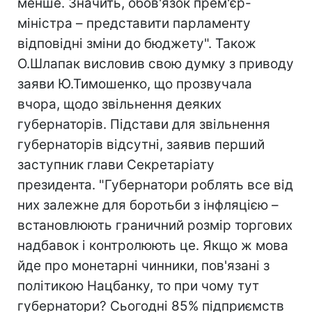
менше. Значить, обов'язок прем'єр-
міністра – представити парламенту
відповідні зміни до бюджету". Також
О.Шлапак висловив свою думку з приводу
заяви Ю.Тимошенко, що прозвучала
вчора, щодо звільнення деяких
губернаторів. Підстави для звільнення
губернаторів відсутні, заявив перший
заступник глави Секретаріату
президента. "Губернатори роблять все від
них залежне для боротьби з інфляцією –
встановлюють граничний розмір торгових
надбавок і контролюють це. Якщо ж мова
йде про монетарні чинники, пов'язані з
політикою Нацбанку, то при чому тут
губернатори? Сьогодні 85% підприємств