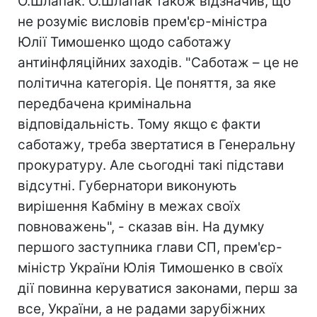
О.Шлапак. О.Шлапак також відзначив, що
не розуміє висловів прем'єр-міністра
Юлії Тимошенко щодо саботажу
антиінфляційних заходів. "Саботаж – це не
політична категорія. Це поняття, за яке
передбачена кримінальна
відповідальність. Тому якщо є факти
саботажу, треба звертатися в Генеральну
прокуратуру. Але сьогодні такі підстави
відсутні. Губернатори виконують
вирішення Кабміну в межах своїх
повноважень", - сказав він. На думку
першого заступника глави СП, прем'єр-
міністр України Юлія Тимошенко в своїх
дії повинна керуватися законами, перш за
все, України, а не радами зарубіжних