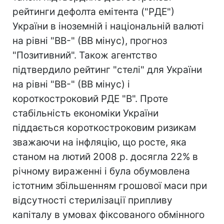
рейтинги дефолта емітента ("РДЕ")
України в іноземній і національній валюті
на рівні "BB-" (BB мінус), прогноз
"Позитивний". Також агентство
підтвердило рейтинг "стелі" для України
на рівні "BB-" (BB мінус) і
короткостроковий РДЕ "B". Проте
стабільність економіки України
піддається короткостроковим ризикам
зважаючи на інфляцію, що росте, яка
станом на лютий 2008 р. досягла 22% в
річному вираженні і була обумовлена
істотним збільшенням грошової маси при
відсутності стерилізації припливу
капіталу в умовах фіксованого обмінного