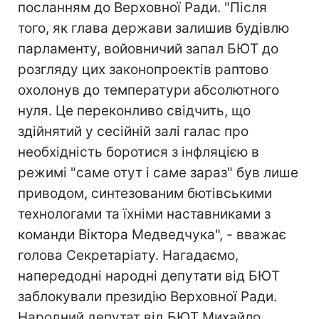
посланням до Верховної Ради. "Після
того, як глава держави залишив будівлю
парламенту, войовничий запал БЮТ до
розгляду цих законопроектів раптово
охолонув до температури абсолютного
нуля. Це переконливо свідчить, що
здійнятий у сесійній залі галас про
необхідність боротися з інфляцією в
режимі "саме отут і саме зараз" був лише
приводом, синтезованим бютівськими
технологами та їхніми наставниками з
команди Віктора Медведчука", - вважає
голова Секретаріату. Нагадаємо,
напередодні народні депутати від БЮТ
заблокували президію Верховної Ради.
Народний депутат від БЮТ Михайло