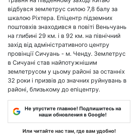
травня на південному заході Китаю
відбувся землетрус силою 7,8 балу за
шкалою Ріхтера. Епіцентр підземних
поштовхів знаходився в повіті Веньчуань
на глибині 29 км. і в 92 км. на північний
захід від адміністративного центру
провінції Сичуань - м. Ченду. Землетрус
в Сичуані став найпотужнішим
землетрусом у цьому районі за останніх
32 роки і призвів до значних руйнувань в
районі, близькому до епіцентру.
Не упустите главное! Подпишитесь на
наши обновления в Google!
Или читайте нас там, где вам удобно!