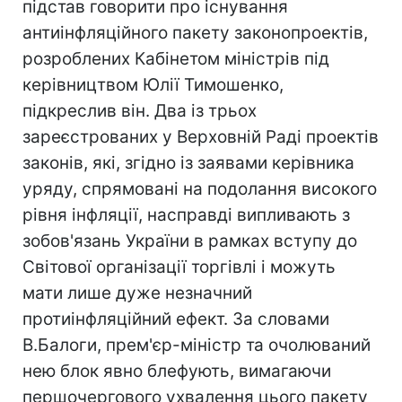
підстав говорити про існування
антиінфляційного пакету законопроектів,
розроблених Кабінетом міністрів під
керівництвом Юлії Тимошенко,
підкреслив він. Два із трьох
зареєстрованих у Верховній Раді проектів
законів, які, згідно із заявами керівника
уряду, спрямовані на подолання високого
рівня інфляції, насправді випливають з
зобов'язань України в рамках вступу до
Світової організації торгівлі і можуть
мати лише дуже незначний
протиінфляційний ефект. За словами
В.Балоги, прем'єр-міністр та очолюваний
нею блок явно блефують, вимагаючи
першочергового ухвалення цього пакету