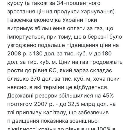
курсу (а також за 34-процентного
зростання цін на продукти харчування).
Газоємка економіка України поки
витримує збільшення оплати за газ, що
імпортується, при тому, що в березні було
узгоджено подальше підвищення ціни на
2008 р. з 130 дол. за тис. куб. м до 180
дол. за тис. куб. м. Ціни на газ продовжать
рости до рівня ЄС, який зараз складає
близько 370 дол. за тис. куб. м, хоча поки
неясно, в які терміни це відбудеться.
Державні резерви збільшилися на 45%
протягом 2007 р. - до 32,5 млрд дол. на
тлі припливу капіталу, що забезпечив
підвищення показника зовнішньої
ліквідності країни до рівня вище 100% в