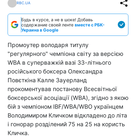
RBC.UA
Будь в курсе, а не в шоке! Добавь
содержание своей ленте
вместе с РБК-
Украина в Google
Промоутер володаря титулу
"регулярного" чемпіона світу за версією
WBA в суперважкій вазі 33-літнього
російського боксера Олександра
Повєткіна Калле Зауерланд
прокоментував постанову Всесвітньої
боксерської асоціації (WBA), згідно з якою
бій з чемпіоном IBF/WBA/WBO українцем
Володимиром Кличком відкладено до літа
і гонорар розділений 75 на 25 на користь
Кличка.