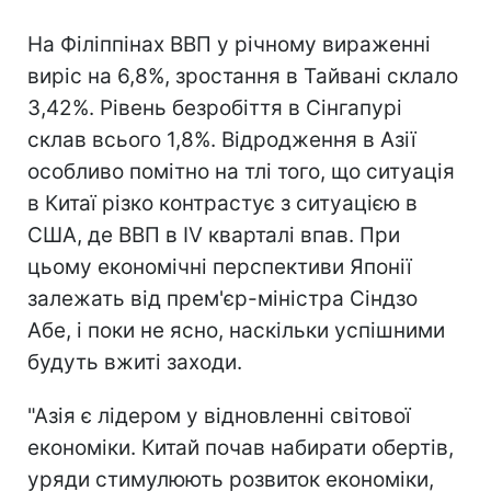
На Філіппінах ВВП у річному вираженні
виріс на 6,8%, зростання в Тайвані склало
3,42%. Рівень безробіття в Сінгапурі
склав всього 1,8%. Відродження в Азії
особливо помітно на тлі того, що ситуація
в Китаї різко контрастує з ситуацією в
США, де ВВП в IV кварталі впав. При
цьому економічні перспективи Японії
залежать від прем'єр-міністра Сіндзо
Абе, і поки не ясно, наскільки успішними
будуть вжиті заходи.
"Азія є лідером у відновленні світової
економіки. Китай почав набирати обертів,
уряди стимулюють розвиток економіки,