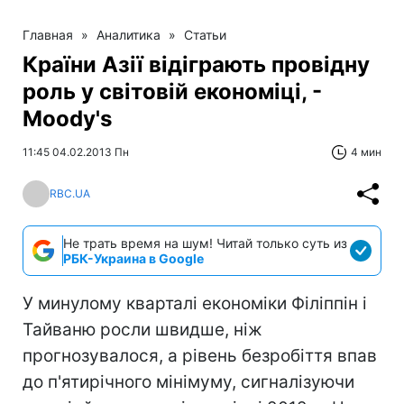
Главная
»
Аналитика
»
Статьи
Країни Азії відіграють провідну
роль у світовій економіці, -
Мoody's
11:45 04.02.2013 Пн
4 мин
RBC.UA
Не трать время на шум! Читай только суть из
РБК-Украина в Google
У минулому кварталі економіки Філіппін і
Тайваню росли швидше, ніж
прогнозувалося, а рівень безробіття впав
до п'ятирічного мінімуму, сигналізуючи