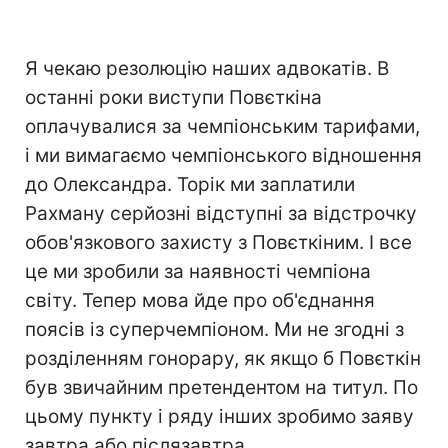
Я чекаю резолюцію наших адвокатів. В
останні роки виступи Повєткіна
оплачувалися за чемпіонським тарифами,
і ми вимагаємо чемпіонського відношення
до Олександра. Торік ми заплатили
Рахману серйозні відступні за відстрочку
обов'язкового захисту з Повєткіним. І все
це ми зробили за наявності чемпіона
світу. Тепер мова йде про об'єднання
поясів із суперчемпіоном. Ми не згодні з
розділенням гонорару, як якщо б Повєткін
був звичайним претендентом на титул. По
цьому пункту і ряду інших зробимо заяву
завтра або післязавтра.