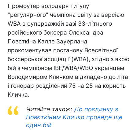
Промоутер володаря титулу
"регулярного" чемпіона світу за версією
WBA в суперважкій вазі 33-літнього
російського боксера Олександра
Повєткіна Калле Зауерланд
прокоментував постанову Всесвітньої
боксерської асоціації (WBA), згідно з якою
бій з чемпіоном IBF/WBA/WBO українцем
Володимиром Кличком відкладено до літа
і гонорар розділений 75 на 25 на користь
Кличка.
Читайте також:
До поєдинку з
Повєткіним Кличко проведе ще
один бій