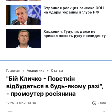
Главная
»
Аналитика
»
Статьи
"Бій Кличко - Повєткін
відбудеться в будь-якому разі",
- промоутер росіянина
12:25 04.02.2013 Пн
2 мин