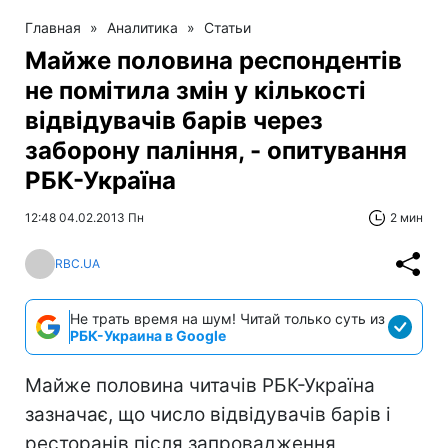
Главная
»
Аналитика
»
Статьи
Майже половина респондентів
не помітила змін у кількості
відвідувачів барів через
заборону паління, - опитування
РБК-Україна
12:48 04.02.2013 Пн
2 мин
RBC.UA
Не трать время на шум! Читай только суть из
РБК-Украина в Google
Майже половина читачів РБК-Україна
зазначає, що число відвідувачів барів і
ресторанів після запровадження