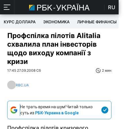
RU
КУРС ДОЛЛАРА
ЭКОНОМИКА
ЛИЧНЫЕ ФИНАНСЫ
T
Профспілка пілотів Alitalia
схвалила план інвесторів
щодо виходу компанії з
кризи
17:45 27.09.2008 Сб
2 мин
RBC.UA
Не трать время на шум! Читай только
суть из
РБК-Украина в Google
Профспілка пілотів кризового