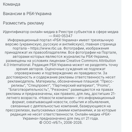
Команда
Вакансии в РБК-Украина
Разместить рекламу
Идентификатор онлайн-медиа в Реестре субъектов в сфере медиа
— R40-05347
Информационный портал «РБК-Украина» имеет трехязычную
версию (украинскую, русскую и английскую), главная страница
портала –
https://www.rbc.ua
. Фотографии, изображения
принадлежат их правообладателям. Все фотографии на Портале,
авторами которых являются журналисты РБК-Украина,
размещены на условиях лицензии Creative Commons Attribution
4.0 International. Редакция РБК-Украина может не разделять точку
зрения авторов. Оценочные суждения не подлежат
опровержению и подтверждению их правдивости. За
достоверность и содержание рекламы ответственность несет
рекламодатель. Материалы, обозначенные плашкой: "Пресс-
релизы", "Спецпроект", "Партнерский материал", "Promo",
"Благотворительность", "Резонанс" размещаются на правах
рекламы и предназначены, как правило, для лиц, достигших 21-
летнего возраста. «Новости компании» – это информационный
формат, охватывающий новости, события и объявления,
связанные с деятельностью компаний, базирующиеся на
прессрелизах, выпускаемых самими компаниями, и за которые
редакция не несет ответственности. Онлайн-медиа «РБК-
Украина» предназначено для лиц от 21 года.
© ООО «УБТ», 2006-2026.