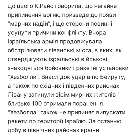
До цього К.Райс говорила, що негайне
припинення вогню призведе до появи
"марних надій", і що сторони повинні
усунути причини конфлікту. Вчора
ізраїльська армія продовжувала
обстрілювати ліванські міста, в яких, як
стверджують ізраїльські військові,
знаходяться бойовики і ракетні установки
"Хезболли". Внаслідок ударів по Бейруту,
а також по східних і південних районах
Лівану загинули вісім мирних жителів і
близько 100 отримали поранення.
"Хезболла" також не припиняє випускати
ракети по території Ізраїлю. За останню
добу в північних районах країни