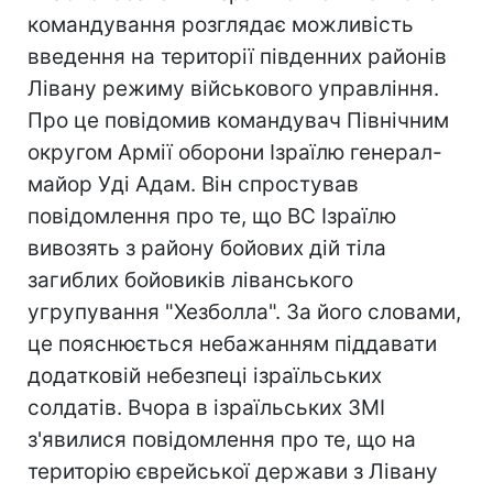
командування розглядає можливість
введення на території південних районів
Лівану режиму військового управління.
Про це повідомив командувач Північним
округом Армії оборони Ізраїлю генерал-
майор Уді Адам. Він спростував
повідомлення про те, що ВС Ізраїлю
вивозять з району бойових дій тіла
загиблих бойовиків ліванського
угрупування "Хезболла". За його словами,
це пояснюється небажанням піддавати
додатковій небезпеці ізраїльських
солдатів. Вчора в ізраїльських ЗМІ
з'явилися повідомлення про те, що на
територію єврейської держави з Лівану