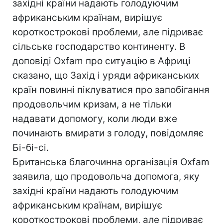
західні країни надають голодуючим
африканським країнам, вирішує
короткострокові проблеми, але підриває
сільське господарство континенту. В
доповіді Oxfam про ситуацію в Африці
сказано, що Захід і уряди африканських
країн повинні піклуватися про запобігання
продовольчим кризам, а не тільки
надавати допомогу, коли люди вже
починають вмирати з голоду, повідомляє
Бі-бі-сі.
Британська благочинна організація Oxfam
заявила, що продовольча допомога, яку
західні країни надають голодуючим
африканським країнам, вирішує
короткострокові проблеми, але підриває