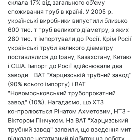
склала 17% від загального об'єму
споживання труб в країні. У 2005 р.
українські виробники випустили близько
600 тис. т труб великого діаметру, з яких
280 тис. т імпортували до Росії. Крім Росії
українські труби великого діаметру
поставлялися до Ірану, Казахстану, Китаю
і США. Імпорт до Росії здійснювали два
заводи - ВАТ "Харцизській трубний завод"
(90% всього імпорту) і ВАТ
"Новомоськовський трубопрокатний
завод" (10%). Нагадаємо, що ХТЗ
контролюється Рінатом Ахметовим, НТЗ -
Віктором Пінчуком. На ВАТ "Харцизський
трубний завод" заявили, що введення мит
відкладе негативний відбиток на роботу