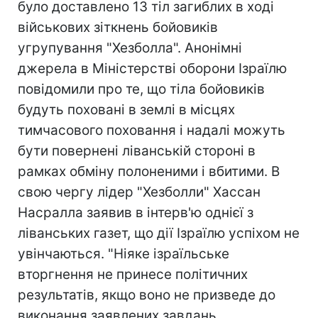
було доставлено 13 тіл загиблих в ході
військових зіткнень бойовиків
угрупування "Хезболла". Анонімні
джерела в Міністерстві оборони Ізраїлю
повідомили про те, що тіла бойовиків
будуть поховані в землі в місцях
тимчасового поховання і надалі можуть
бути повернені ліванській стороні в
рамках обміну полоненими і вбитими. В
свою чергу лідер "Хезболли" Хассан
Насралла заявив в інтерв'ю однієї з
ліванських газет, що дії Ізраїлю успіхом не
увінчаються. "Ніяке ізраїльське
вторгнення не принесе політичних
результатів, якщо воно не призведе до
виконання заявлених завдань,