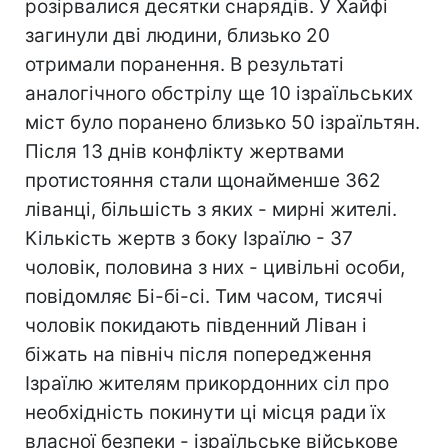
розірвалися десятки снарядів. У Хайфі
загинули дві людини, близько 20
отримали поранення. В результаті
аналогічного обстрілу ще 10 ізраїльських
міст було поранено близько 50 ізраїльтян.
Після 13 днів конфлікту жертвами
протистояння стали щонайменше 362
ліванці, більшість з яких - мирні жителі.
Кількість жертв з боку Ізраїлю - 37
чоловік, половина з них - цивільні особи,
повідомляє Бі-бі-сі. Тим часом, тисячі
чоловік покидають південний Ліван і
біжать на північ після попередження
Ізраїлю жителям прикордонних сіл про
необхідність покинути ці місця ради їх
власної безпеки - ізраїльське військове