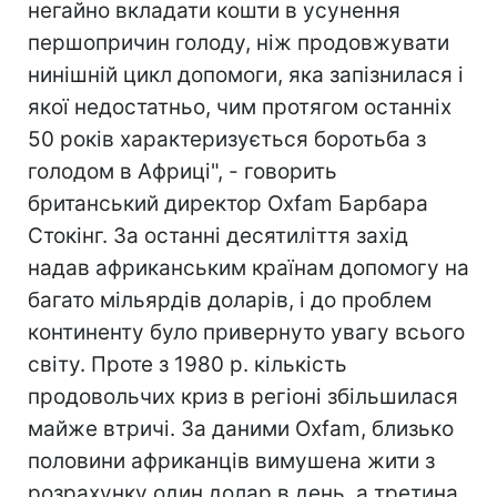
негайно вкладати кошти в усунення
першопричин голоду, ніж продовжувати
нинішній цикл допомоги, яка запізнилася і
якої недостатньо, чим протягом останніх
50 років характеризується боротьба з
голодом в Африці", - говорить
британський директор Oxfam Барбара
Стокінг. За останні десятиліття захід
надав африканським країнам допомогу на
багато мільярдів доларів, і до проблем
континенту було привернуто увагу всього
світу. Проте з 1980 р. кількість
продовольчих криз в регіоні збільшилася
майже втричі. За даними Oxfam, близько
половини африканців вимушена жити з
розрахунку один долар в день, а третина