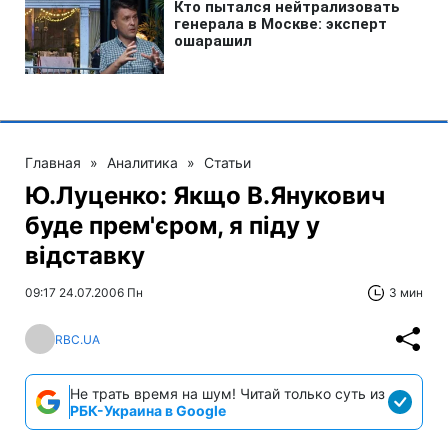
Главная
»
Аналитика
»
Статьи
Ю.Луценко: Якщо В.Янукович
буде прем'єром, я піду у
відставку
09:17 24.07.2006 Пн
3 мин
RBC.UA
Не трать время на шум! Читай только суть из
РБК-Украина в Google