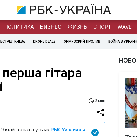
ПОЛИТИКА
БИЗНЕС
ЖИЗНЬ
СПОРТ
WAVE
БСТРЕЛ КИЕВА
DRONE DEALS
ОРМУЗСКИЙ ПРОЛИВ
ВОЙНА В УКРАИ
НОВО
 перша гітара
і
3 мин
 Читай только суть из
РБК-Украина в