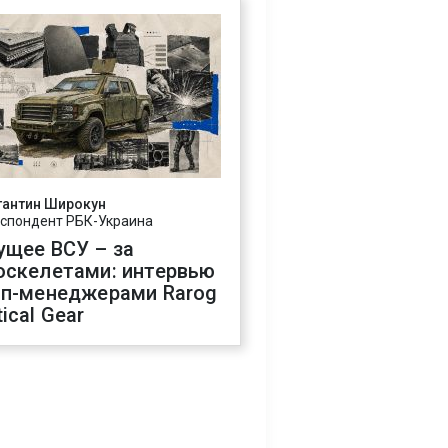
тантин Широкун
спондент РБК-Украина
ущее ВСУ – за
оскелетами: интервью
оп-менеджерами Rarog
ical Gear