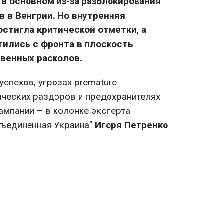
 в основном из-за разблокирования
 в Венгрии. Но внутренняя
стигла критической отметки, а
ились с фронта в плоскость
венных расколов.
спехов, угрозах premature
ческих раздоров и предохранителях
ампании – в колонке эксперта
бъединенная Украина"
Игоря Петренко