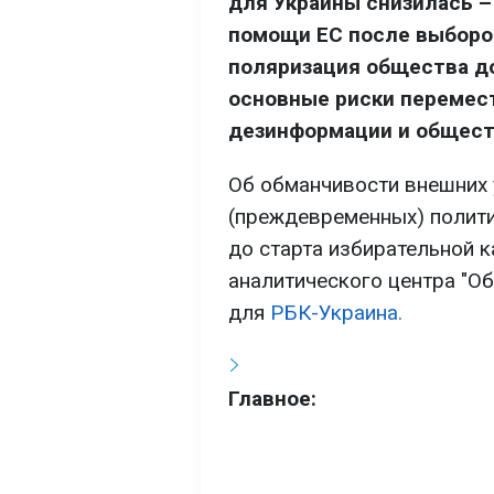
для Украины снизилась –
помощи ЕС после выборов
поляризация общества до
основные риски перемест
дезинформации и общест
Об обманчивости внешних у
(преждевременных) полити
до старта избирательной к
аналитического центра "О
для
РБК-Украина.
Главное: