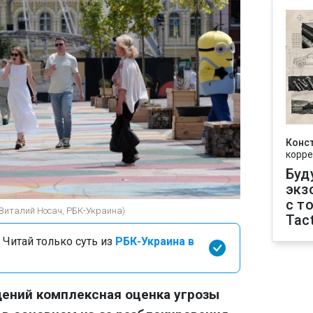
Конс
корре
Буд
экз
с т
(Виталий Носач, РБК-Украина)
Tact
 Читай только суть из
РБК-Украина в
ений комплексная оценка угрозы