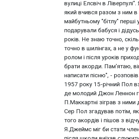
вулиці Елсвіч в Ліверпулі"
який вчився разом з ним в 
майбутньому "бітлу" перші ур
подарували бабуся і дідусь,
років. Не знаю точно, скіл
точно в шилінгах, а не у ф
ролом і після уроків прихо
брати акорди. Пам'ятаю, в
написати пісню", - розповів
1957 року 15-річний Пол в
де молодий Джон Леннон гр
П.Маккартні зіграв з ними 
Сер Пол згадував потім, я
того акордів і пішов з від
Я.Джеймс міг би стати чле
після школи виїхав служити