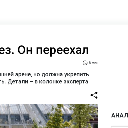
ез. Он переехал
8 мин
шней арене, но должна укрепить
ь. Детали – в колонке эксперта
АНАЛ