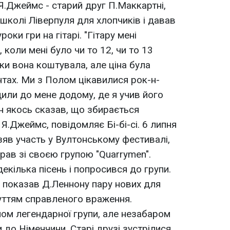
. Я.Джеймс - старий друг П.Маккартні,
школі Ліверпуля для хлопчиків і давав
оки гри на гітарі. "Гітару мені
 коли мені було чи то 12, чи то 13
ьки вона коштувала, але ціна була
унтах. Ми з Полом цікавилися рок-н-
дили до мене додому, де я учив його
ін якось сказав, що збирається
 Я.Джеймс, повідомляє Бі-бі-сі. 6 липня
зяв участь у Вултонському фестивалі,
ав зі своєю групою "Quarrymen".
декілька пісень і попросився до групи.
к показав Д.Леннону пару нових для
чуттям справленого враження.
ном легендарної групи, але незабаром
 до Німеччини. Старі друзі зустрілися