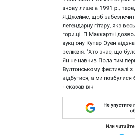
знову лише в 1991 р., пере
Я.Джеймс, щоб забезпечити
легендарну гітару, яка весь
горищі. П.Маккартні дозво
аукціону Купер Оуен відзн
реліквія. "Хто знає, що бул
Ян не навчив Пола тим пер
Вултонському фестивалі з
відбутися, а ми позбулися б
- сказав він.
Не упустите 
об
Или читайте