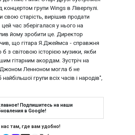
д концертом групи Wings в Ліверпулі.
 свою старість, вирішив продати
 цей час зберігалася у нього на
лив йому зробити це. Директор
ачив, що гітара Я.Джеймса - справжня
о б з світовою історією музики, якби
шим гітарним акордам. Зустріч на
 Джоном Ленноном могла б не
 найбільшої групи всіх часів і народів",
главное! Подпишитесь на наши
новления в Google!
 нас там, где вам удобно!