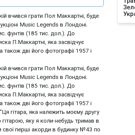
Тра
Зел
Укр
якій вчився грати Пол Маккартні, буде
укціоні Music Legends в Лондоні.
с. фунтів (185 тис. дол.). До
иска П.Маккартні, яка засвідчує
 а також дві його фотографії 1957 і
якій вчився грати Пол Маккартні, буде
укціоні Music Legends в Лондоні.
с. фунтів (185 тис. дол.). До
иска П.Маккартні, яка засвідчує
 а також дві його фотографії 1957 і
 "Ця гітара, яка належить моєму другу
гітарою, яку я коли-небудь тримав в
ти свої перші акорди в будинку №43 по