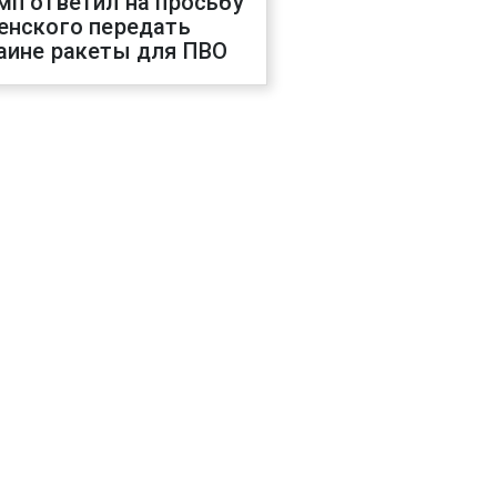
мп ответил на просьбу
енского передать
аине ракеты для ПВО