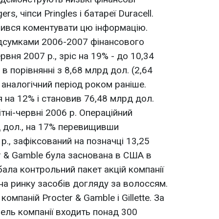
rs, чіпси Pringles і батареї Duracell.
ився коментувати цю інформацію.
ідсумками 2006-2007 фінансового
вня 2007 р., зріс на 19% - до 10,34
 в порівнянні з 8,68 млрд дол. (2,64
 аналогічний період роком раніше.
 на 12% і становив 76,48 млрд дол.
ітні-червні 2006 р. Операційний
д дол., на 17% перевищивши
р., зафіксований на позначці 13,25
r & Gamble була заснована в США в
бала контрольний пакет акцій компанії
 на ринку засобів догляду за волоссям.
компаній Procter & Gamble і Gillette. За
фель компанії входить понад 300