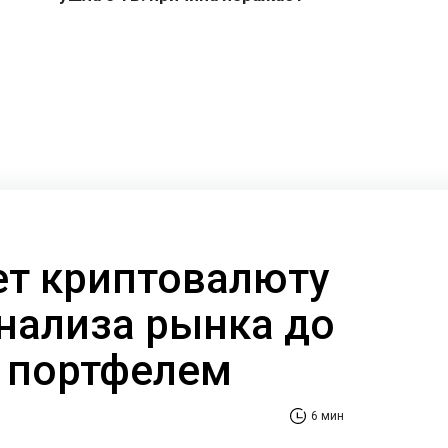
ает криптовалюту
анализа рынка до
 портфелем
6 мин