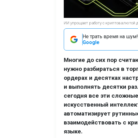
ИИ упрощает работу с криптовалютой 
Не трать время на шум!
Google
Многие до сих пор счит
нужно разбираться в тор
ордерах и десятках наст
и выполнять десятки раз
сегодня все эти сложные
искусственный интеллект
автоматизирует рутинны
взаимодействовать с кр
языке.