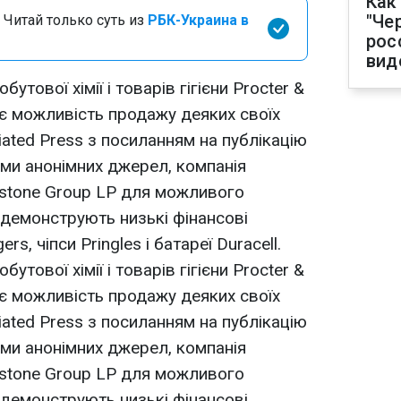
Как
"Че
 Читай только суть из
РБК-Украина в
рос
вид
тової хімії і товарів гігієни Procter &
є можливість продажу деяких своїх
iated Press з посиланням на публікацію
ими анонімних джерел, компанія
kstone Group LP для можливого
 демонструють низькі фінансові
rs, чіпси Pringles і батареї Duracell.
тової хімії і товарів гігієни Procter &
є можливість продажу деяких своїх
iated Press з посиланням на публікацію
ими анонімних джерел, компанія
kstone Group LP для можливого
 демонструють низькі фінансові