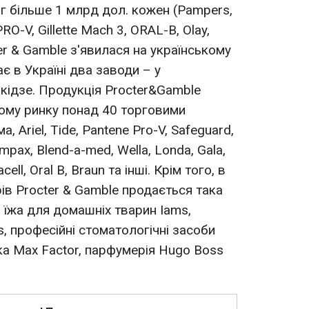
іг більше 1 млрд дол. кожен (Pampers,
PRO-V, Gillette Mach 3, ORAL-B, Olay,
cter & Gamble з'явилася на українському
ає в Україні два заводи – у
ікідзе. Продукція Procter&Gamble
ому ринку понад 40 торговими
, Ariel, Tide, Pantene Pro-V, Safeguard,
pax, Blend-a-med, Wella, Londa, Gala,
cell, Oral B, Braun та інші. Крім того, в
ів Procter & Gamble продається така
s, їжа для домашніх тварин Iams,
s, професійні стоматологічні засоби
ка Max Factor, парфумерія Hugo Boss