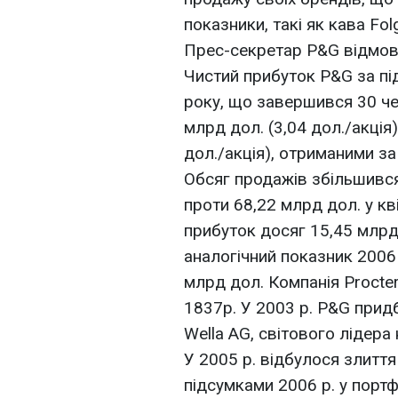
показники, такі як кава Folge
Прес-секретар P&G відмов
Чистий прибуток P&G за п
року, що завершився 30 чер
млрд дол. (3,04 дол./акція)
дол./акція), отриманими за
Обсяг продажів збільшився
проти 68,22 млрд дол. у кв
прибуток досяг 15,45 млр
аналогічний показник 2006 
млрд дол. Компанія Procte
1837р. У 2003 р. P&G прид
Wella AG, світового лідера
У 2005 р. відбулося злиття 
підсумками 2006 р. у порт