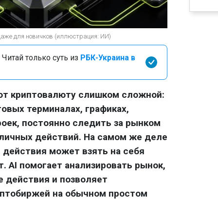
даже для новичков (иллюстрация: ИИ)
 Читай только суть из
РБК-Украина в
ают криптовалюту слишком сложной:
говых терминалах, графиках,
роек, постоянно следить за рынком
личных действий. На самом же деле
 действия может взять на себя
. AI помогает анализировать рынок,
е действия и позволяет
иптобиржей на обычном простом