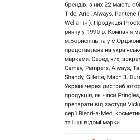
брендів, з них 22 мають об
Tide, Ariel, Always, Pantene 
Wella і ін.). Продукція Pro
ринку у 1990 р. Компанія м
м.Бориспіль та у м.Орджон
представлена на українськ
марками. Серед них, зокрема
Camay, Pampers, Always, Tam
Shandy, Gillette, Mach 3, Dura
Україні через дистриб'ютор
продукція, як чіпси Pringle
препарати від застуди Vick
серії Blend-a-Med, космети
та інші відомі марки.