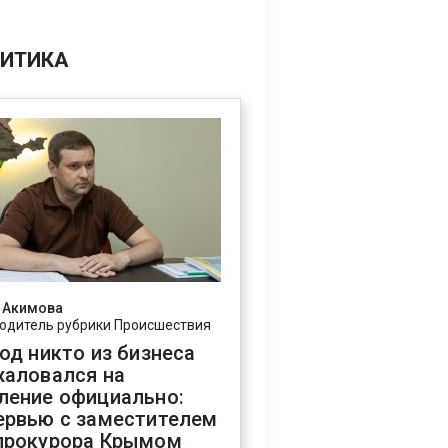
ИТИКА
 Акимова
одитель рубрики Происшествия
год никто из бизнеса
жаловался на
ление официально:
ервью с заместителем
прокурора Крымом