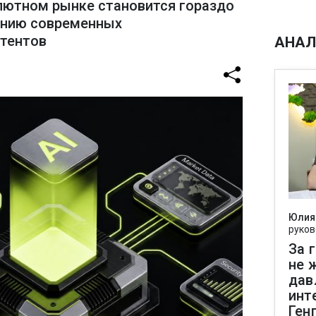
лютном рынке становится гораздо
ению современных
стентов
АНАЛ
Юлия
руков
За 
не 
дав
инт
Ген