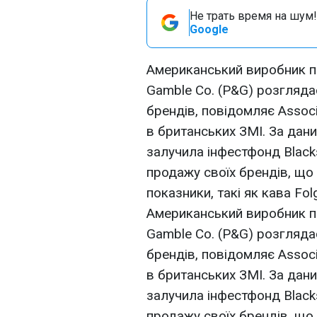
Не трать время на шум!
Google
Американський виробник побу
Gamble Co. (P&G) розгляда
брендів, повідомляє Assoc
в британських ЗМІ. За дан
залучила інфестфонд Blac
продажу своїх брендів, що
показники, такі як кава Folge
Американський виробник побу
Gamble Co. (P&G) розгляда
брендів, повідомляє Assoc
в британських ЗМІ. За дан
залучила інфестфонд Blac
продажу своїх брендів, що