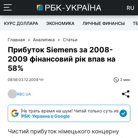
RU
КУРС ДОЛЛАРА
ЭКОНОМИКА
ЛИЧНЫЕ ФИНАНСЫ
T
Главная
»
Аналитика
»
Статьи
Прибуток Siemens за 2008-
2009 фінансовий рік впав на
58%
08:56 03.12.2009 Чт
2 мин
RBC.UA
Не трать время на шум! Читай только суть из
РБК-Украина в Google
Чистий прибуток німецького концерну