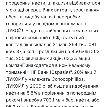
процесинзі нафти, ці акцизи відбиваються
у складі операційних витрат), зростанням
обсягів видобування і переробки,
говориться у повідомленні компанії.
ЛУКОЙЛ - одна з найбільших незалежних
нафтових компаній в РФ, статутний
капітал якої складає 21 млн 264 тис. 081
крб. 37,5 коп. і роздільний на 850 млн 563
тис. 255 звичайних акцій. 63,3% акцій
компанії знаходяться в номінальному
триманні "ІНГ Банк (Євразія)". 20% акцій
ЛУКОЙЛу належать Conocophillips.
ЛУКОЙЛ у 2006 р. збільшив видобування
нафти на 5,8% в порівнянні з попереднім
роком і видобув 703,1 млн бар. нафти, або
95,2 млн т. Видобування товарного газу