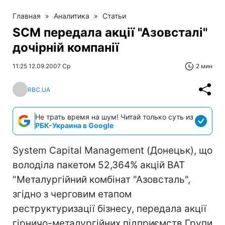
Главная
»
Аналитика
»
Статьи
SCM передала акції "Азовсталі"
дочірній компанії
11:25 12.09.2007 Ср
2 мин
RBC.UA
Не трать время на шум! Читай только суть из
РБК-Украина в Google
System Capital Management (Донецьк), що
володіла пакетом 52,364% акцій ВАТ
"Металургійний комбінат "Азовсталь",
згідно з черговим етапом
реструктуризації бізнесу, передала акції
гірничо-металургійних підприємств Групи