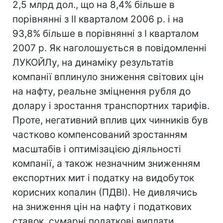
2,5 млрд дол., що на 8,4% більше в
порівнянні з II кварталом 2006 р. і на
93,8% більше в порівнянні з I кварталом
2007 р. Як наголошується в повідомленні
ЛУКОЙЛу, на динаміку результатів
компанії вплинуло зниження світових цін
на нафту, реальне зміцнення рубля до
долару і зростання транспортних тарифів.
Проте, негативний вплив цих чинників був
частково компенсований зростанням
масштабів і оптимізацією діяльності
компанії, а також незначним зниженням
експортних мит і податку на видобуток
корисних копалин (ПДВІ). Не дивлячись
на зниження цін на нафту і податкових
ставок, сумарні податкові виплати