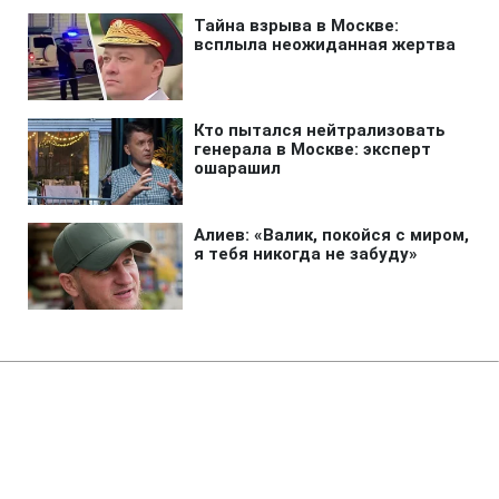
Главная
»
Аналитика
»
Статьи
О.Мороз просить КСУ дати
роз'яснення щодо