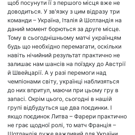
щоб посунути її з першого місця вже не
доводиться. У зв'язку з цим відразу три
команди – Україна, Італія й Шотландія на
даний момент борються за друге місце.
Тому в сьогоднішньому матчі українцям
будь що необхідно перемагати, оскільки
навіть нічийний результат практично не
залишає нам шансів на поїздку до Австрії
й Швейцарії. А у разі перемоги над
чемпіонами світу, українці наблизяться
до них впритул, маючи при цьому гру в
запасі. Окрім цього, сьогодні в нашій
групі відбудуться ще два поєдинки. І
якщо поєдинок Литва – Фарери практично
не грає щодної ролі, то матч Франція –
Шотландія дуже важливий для України.