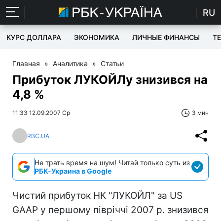
RU
КУРС ДОЛЛАРА
ЭКОНОМИКА
ЛИЧНЫЕ ФИНАНСЫ
T
Главная
»
Аналитика
»
Статьи
Прибуток ЛУКОЙЛу знизився на
4,8 %
11:33 12.09.2007 Ср
3 мин
RBC.UA
Не трать время на шум! Читай только суть из
РБК-Украина в Google
Чистий прибуток НК "ЛУКОЙЛ" за US
GAAP у першому півріччі 2007 р. знизився