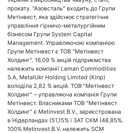
прокату. "Азовсталь" входить до Групи
Метінвест, яка здійснює стратегічне
управління гірничо-металургійним
бізнесом Групи System Capital
Management. Управляючою компанією
Групи Метінвест є ТОВ "Метінвест
Холдинг". 16,09 % акцій підприємства
належить компанії Leman Commodities
S.A, MetalUkr Holding Limited (Кіпр)
володіла 2,82 % акцій. ТОВ "Метінвест
Холдинг" – управляюча компанія Групи
Метінвест. Власниками ТОВ "Метінвест
Холдинг" є Metinvest B.V., зареєстрована
в Нідерландах (51,15% і ЗАТ СКМ (48,85%.
100% Metinvest B.V. належить SCM