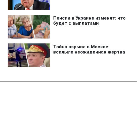
Главная
»
Аналитика
»
Статьи
Біля берегів о.Суматра затонув
паром: 23 людини загинуло
18:07 22.11.2009 Вс
2 мин