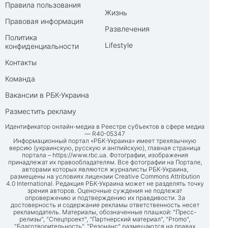
Правила пользования
Жизнь
Правовая информация
Развлечения
Политика
Lifestyle
конфиденциальности
Контакты
Команда
Вакансии в РБК-Украина
Разместить рекламу
Идентификатор онлайн-медиа в Реестре субъектов в сфере медиа
— R40-05347
Информационный портал «РБК-Украина» имеет трехязычную
версию (украинскую, русскую и английскую), главная страница
портала –
https://www.rbc.ua
. Фотографии, изображения
принадлежат их правообладателям. Все фотографии на Портале,
авторами которых являются журналисты РБК-Украина,
размещены на условиях лицензии Creative Commons Attribution
4.0 International. Редакция РБК-Украина может не разделять точку
зрения авторов. Оценочные суждения не подлежат
опровержению и подтверждению их правдивости. За
достоверность и содержание рекламы ответственность несет
рекламодатель. Материалы, обозначенные плашкой: "Пресс-
релизы", "Спецпроект", "Партнерский материал", "Promo",
"Благотворительность", "Резонанс" размещаются на правах