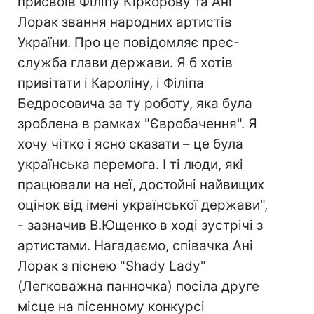
присвоїв Філіпу Кіркорову та Ані
Лорак звання народних артистів
України. Про це повідомляє прес-
служба глави держави. Я б хотів
привітати і Кароліну, і Філіпа
Бедросовича за ту роботу, яка була
зроблена в рамках "Євробачення". Я
хочу чітко і ясно сказати – це була
українська перемога. І ті люди, які
працювали на неї, достойні найвищих
оцінок від імені української держави",
- зазначив В.Ющенко в ході зустрічі з
артистами. Нагадаємо, співачка Ані
Лорак з піснею "Shady Lady"
(Легковажна панночка) посіла друге
місце на пісенному конкурсі