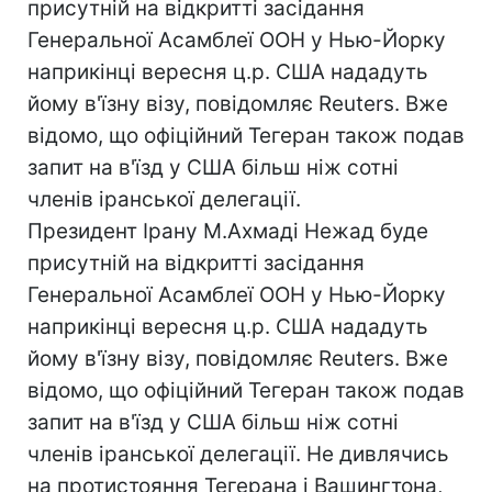
присутній на відкритті засідання
Генеральної Асамблеї ООН у Нью-Йорку
наприкінці вересня ц.р. США нададуть
йому в'їзну візу, повідомляє Reuters. Вже
відомо, що офіційний Тегеран також подав
запит на в'їзд у США більш ніж сотні
членів іранської делегації.
Президент Ірану М.Ахмаді Нежад буде
присутній на відкритті засідання
Генеральної Асамблеї ООН у Нью-Йорку
наприкінці вересня ц.р. США нададуть
йому в'їзну візу, повідомляє Reuters. Вже
відомо, що офіційний Тегеран також подав
запит на в'їзд у США більш ніж сотні
членів іранської делегації. Не дивлячись
на протистояння Тегерана і Вашингтона,