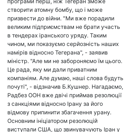
програми перш, ніж Тегеран зможе
створити атомну бомбу, що і може
призвести до війни. "Ми вже порадили
великим підприємствам не брати участь
в тендерах іранського уряду. Таким
чином, ми показуємо серйозність наших
намірів відносно Тегерана", - заявив
міністр. "Але ми не забороняємо їм цього.
Це рада, яку ми дали приватним
компаніям. Але думаю, наші слова будуть
почуті", - відзначив Б.Кушнер. Нагадаємо,
Радбез ООН вже двічі приймав резолюції
з санкціями відносно Ірану за його
відмову припинити збагачення урану.
Основним ініціатором резолюцій
виступали США, що звинувачують Іран у