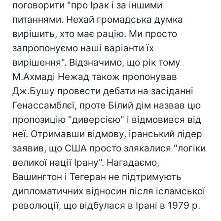
поговорити "про Ірак і за іншими
питаннями. Нехай громадська думка
вирішить, хто має рацію. Ми просто
запропонуємо наші варіанти їх
вирішення". Відзначимо, що рік тому
М.Ахмаді Нежад також пропонував
Дж.Бушу провести дебати на засіданні
Генассамблєї, проте Білий дім назвав цю
пропозицію "диверсією" і відмовився від
неї. Отримавши відмову, іранський лідер
заявив, що США просто злякалися "логіки
великої нації Ірану". Нагадаємо,
Вашингтон і Тегеран не підтримують
дипломатичних відносин після ісламської
революції, що відбулася в Ірані в 1979 р.