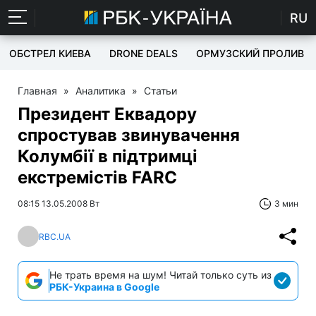
RU
ОБСТРЕЛ КИЕВА
DRONE DEALS
ОРМУЗСКИЙ ПРОЛИВ
Главная
»
Аналитика
»
Статьи
Президент Еквадору
спростував звинувачення
Колумбії в підтримці
екстремістів FARC
08:15 13.05.2008 Вт
3 мин
RBC.UA
Не трать время на шум! Читай только суть из
РБК-Украина в Google