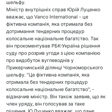
шельфу.
Міністр внутрішніх справ Юрій Луценко
вважає, що Vanco International - це
фіктивна компанія, яка отримала без
дотримання тендерних процедур
колосальне національне багатство. Так
він прокоментував РБК-Україна рішення
суду про розрив угоди з цією компанією
про видобуток вуглеводнів у
Прикерчинській ділянці Чорноморського
шельфу. "Це фіктивна компанія, яка
отримала без тендерних процедур
колосальне національне багатство", -
відзначив міністр. Він також заявив, що як
член уряду, він голосував за таке
рішення. Ю.Луценко вважає, що дане