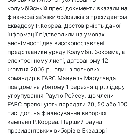
колумбійській пресі документи вказали на
фінансові зв'язки бойовиків з президентом
Еквадору Р.Корреа. Достовірність даної
інформації підтвердили на умовах
анонімності два високопоставлені
представники уряду Колумбії. Зокрема, в
електронному листі, датованому 12
жовтня 2006 р., один з польових
командирів FARC Мануель Маруланда
повідомляє убитому 1 березня ц.р. лідеру
угрупування Раулю Рейесу, що члени
FARC пропонують передати 20, 50 або 100
тис. дол. на фінансування виборчої
кампанії Р.Корреа. Перший раунд
президентських виборів в Еквадорі