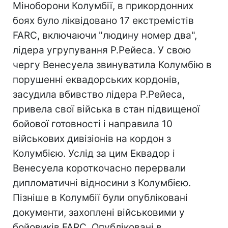
Міноборони Колумбії, в прикордонних
боях було ліквідовано 17 екстремістів
FARC, включаючи "людину номер два",
лідера угрупування Р.Рейеса. У свою
чергу Венесуела звинуватила Колумбію в
порушенні еквадорських кордонів,
засудила вбивство лідера Р.Рейеса,
привела свої війська в стан підвищеної
бойової готовності і направила 10
військових дивізіонів на кордон з
Колумбією. Услід за цим Еквадор і
Венесуела короткочасно перервали
дипломатичні відносини з Колумбією.
Пізніше в Колумбії були опубліковані
документи, захоплені військовими у
бойовиків FARC. Опубліковані в