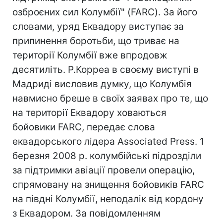
озброєних сил Колумбії" (FARC). За його
словами, уряд Еквадору виступає за
припинення боротьби, що триває на
території Колумбії вже впродовж
десятиліть. Р.Корреа в своєму виступі в
Мадриді висловив думку, що Колумбія
навмисно бреше в своїх заявах про те, що
на території Еквадору ховаються
бойовики FARC, передає слова
еквадорського лідера Associated Press. 1
березня 2008 р. колумбійські підрозділи
за підтримки авіації провели операцію,
спрямовану на знищення бойовиків FARC
на півдні Колумбії, неподалік від кордону
з Еквадором. За повідомленням