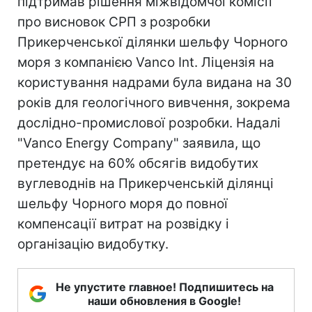
підтримав рішення міжвідомчої комісії
про висновок СРП з розробки
Прикерченської ділянки шельфу Чорного
моря з компанією Vanco Int. Ліцензія на
користування надрами була видана на 30
років для геологічного вивчення, зокрема
дослідно-промислової розробки. Надалі
"Vanco Energy Company" заявила, що
претендує на 60% обсягів видобутих
вуглеводнів на Прикерченській ділянці
шельфу Чорного моря до повної
компенсації витрат на розвідку і
організацію видобутку.
Не упустите главное! Подпишитесь на
наши обновления в Google!