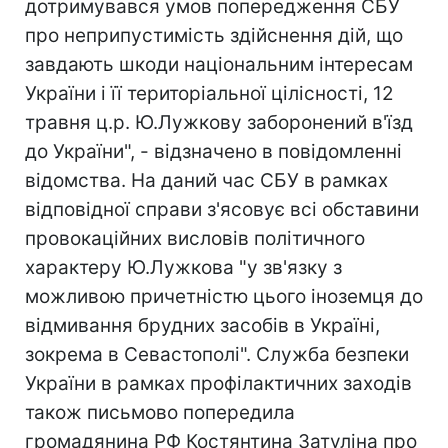
дотримувався умов попередження СБУ
про неприпустимість здійснення дій, що
завдають шкоди національним інтересам
України і її територіальної цілісності, 12
травня ц.р. Ю.Лужкову заборонений в'їзд
до України", - відзначено в повідомленні
відомства. На даний час СБУ в рамках
відповідної справи з'ясовує всі обставини
провокаційних висловів політичного
характеру Ю.Лужкова "у зв'язку з
можливою причетністю цього іноземця до
відмивання брудних засобів в Україні,
зокрема в Севастополі". Служба безпеки
України в рамках профілактичних заходів
також письмово попередила
громадянина РФ Костянтина Затуліна про