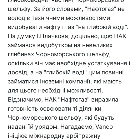
шельфу. За його словами, "Нафтогаз" не
володіє технічними можливостями
видобувати нафту і газ "на глибокій воді".
На думку І.Плачкова, доцільно, щоб НАК
займався видобутком на невеликих
глибинах Чорноморського шельфу,
оскільки він має необхідне устаткування і
досвід, а на "глибокій воді" цим повинні
займатися іноземні компанії, які мають
для цього необхідні можливості.
Відзначимо, НАК "Нафтогаз" виразила
готовність освоювати ті ділянки
Чорноморського шельфу, які будуть
надані їй урядом. Нагадаємо, Vanco
ініціює міжнародну арбітражну