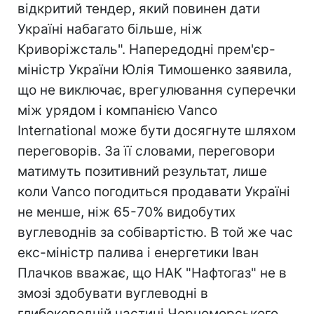
відкритий тендер, який повинен дати
Україні набагато більше, ніж
Криворіжсталь". Напередодні прем'єр-
міністр України Юлія Тимошенко заявила,
що не виключає, врегулювання суперечки
між урядом і компанією Vanco
International може бути досягнуте шляхом
переговорів. За її словами, переговори
матимуть позитивний результат, лише
коли Vanco погодиться продавати Україні
не менше, ніж 65-70% видобутих
вуглеводнів за собівартістю. В той же час
екс-міністр палива і енергетики Іван
Плачков вважає, що НАК "Нафтогаз" не в
змозі здобувати вуглеводні в
глибоководній частині Чорноморського