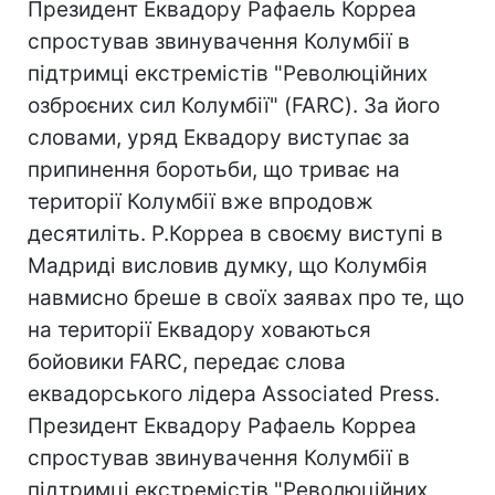
Президент Еквадору Рафаель Корреа
спростував звинувачення Колумбії в
підтримці екстремістів "Революційних
озброєних сил Колумбії" (FARC). За його
словами, уряд Еквадору виступає за
припинення боротьби, що триває на
території Колумбії вже впродовж
десятиліть. Р.Корреа в своєму виступі в
Мадриді висловив думку, що Колумбія
навмисно бреше в своїх заявах про те, що
на території Еквадору ховаються
бойовики FARC, передає слова
еквадорського лідера Associated Press.
Президент Еквадору Рафаель Корреа
спростував звинувачення Колумбії в
підтримці екстремістів "Революційних