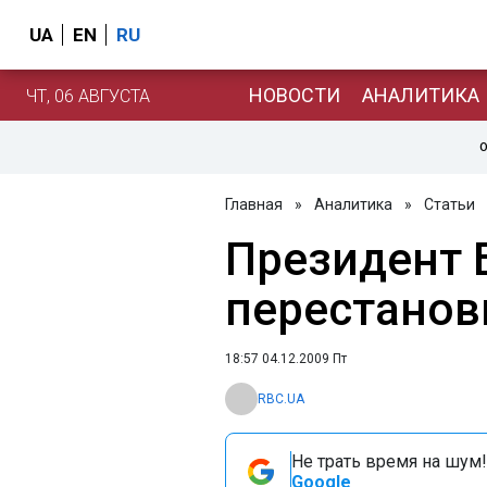
UA
EN
RU
НОВОСТИ
АНАЛИТИКА
ЧТ, 06 АВГУСТА
О
Главная
»
Аналитика
»
Статьи
Президент Б
перестановк
18:57 04.12.2009 Пт
RBC.UA
Не трать время на шум!
Google