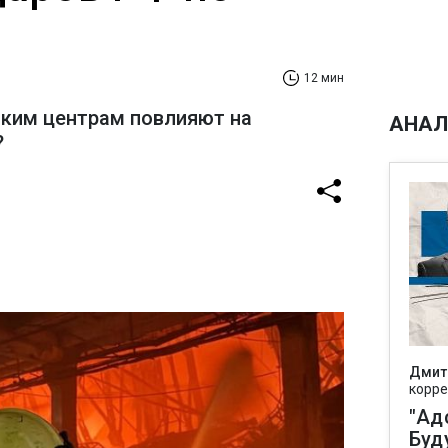
12 мин
ским центрам повлияют на
АНАЛ
?
Дмит
корре
"Ад
Буд