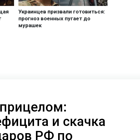
 прицелом:
ефицита и скачка
даров РФ по