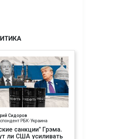
ИТИКА
рий Сидоров
спондент РБК-Украина
ские санкции" Грэма.
ут ли США усиливать