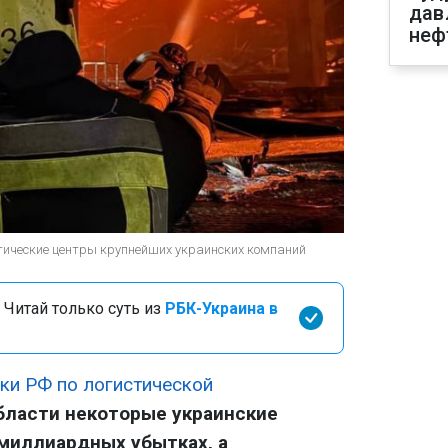
дав
неф
тические центры крупнейших украинских компаний
 Читай только суть из
РБК-Украина в
аки РФ по логистической
бласти некоторые украинские
миллиардных убытках, а