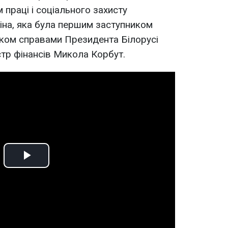
праці і соціального захисту
іна, яка була першим заступником
ником справами Президента Білорусі
стр фінансів Микола Корбут.
Play
Video