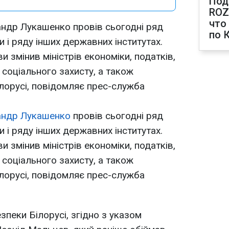
Под
ROZ
что
андр Лукашенко провів сьогодні ряд
по 
и і ряду інших державних інститутах.
и змінив міністрів економіки, податків,
і соціального захисту, а також
лорусі, повідомляє прес-служба
андр Лукашенко
провів сьогодні ряд
и і ряду інших державних інститутах.
и змінив міністрів економіки, податків,
і соціального захисту, а також
лорусі, повідомляє прес-служба
пеки Білорусі, згідно з указом