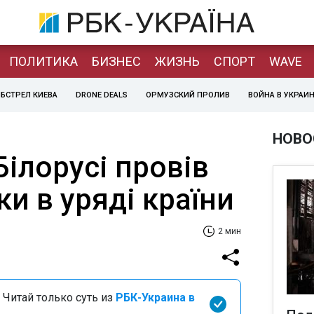
ПОЛИТИКА
БИЗНЕС
ЖИЗНЬ
СПОРТ
WAVE
БСТРЕЛ КИЕВА
DRONE DEALS
ОРМУЗСКИЙ ПРОЛИВ
ВОЙНА В УКРАИ
НОВО
ілорусі провів
и в уряді країни
2 мин
 Читай только суть из
РБК-Украина в