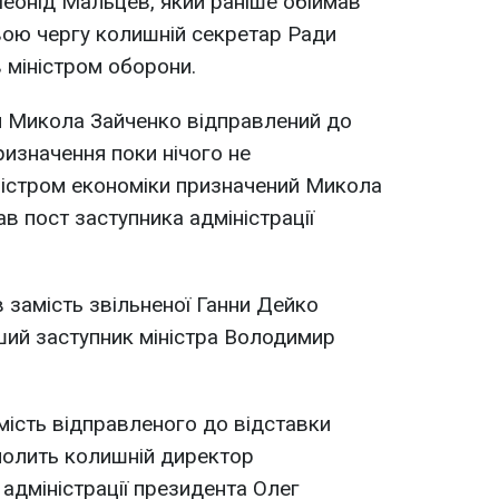
еонід Мальцев, який раніше обіймав
свою чергу колишній секретар Ради
 міністром оборони.
и Микола Зайченко відправлений до
ризначення поки нічого не
ністром економіки призначений Микола
в пост заступника адміністрації
 замість звільненої Ганни Дейко
ший заступник міністра Володимир
амість відправленого до відставки
олить колишній директор
 адміністрації президента Олег