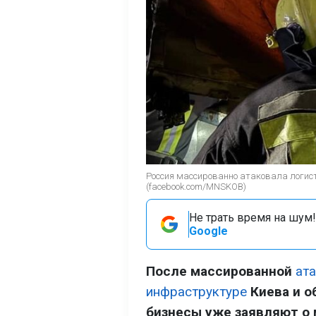
Россия массированно атаковала логис
(facebook.com/MNSKOB)
Не трать время на шум!
Google
После массированной
ат
инфраструктуре
Киева и о
бизнесы уже заявляют о 