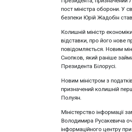
Президента, призначений Л
пост міністра оборони. У 
безпеки Юрій Жадобін став
Колишній міністр економік
відставки, про його нове п
повідомляється. Новим мі
Снопков, який раніше займа
Президента Білорусі.
Новим міністром з податків
призначений колишній пер
Полуян.
Міністерство інформації з
Володимира Русакевича оч
інформаційного центру при