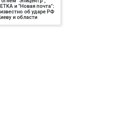
 огнем "Эпицентр",
ETKA и "Новая почта":
 известно об ударе РФ
Киеву и области