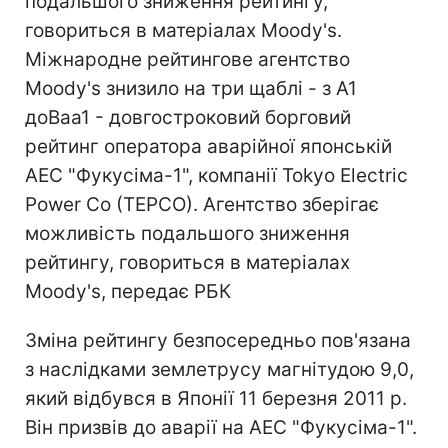
подальшого зниження рейтингу,
говориться в матеріалах Moody's.
Міжнародне рейтингове агентство
Moody's знизило на три щаблі - з A1
доBaa1 - довгостроковий борговий
рейтинг оператора аварійної японській
АЕС "Фукусіма-1", компанії Tokyo Electric
Power Co (TEPCO). Агентство зберігає
можливість подальшого зниження
рейтингу, говориться в матеріалах
Moody's, передає РБК
Зміна рейтингу безпосередньо пов'язана
з наслідками землетрусу магнітудою 9,0,
який відбувся в Японії 11 березня 2011 р.
Він призвів до аварії на АЕС "Фукусіма-1".