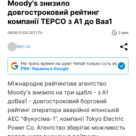
Moody's знизило
довгостроковий рейтинг
компанії TEPCO з A1 до Baa1
08:56 01.04.2011 Пт
2 мин
RBC.UA
Не трать время на шум! Читай только суть из
РБК-Украина в Google
Міжнародне рейтингове агентство
Moody's знизило на три щаблі - з A1
доBaa1 - довгостроковий борговий
рейтинг оператора аварійної японській
АЕС "Фукусіма-1", компанії Tokyo Electric
Power Co. Агентство зберігає можливість