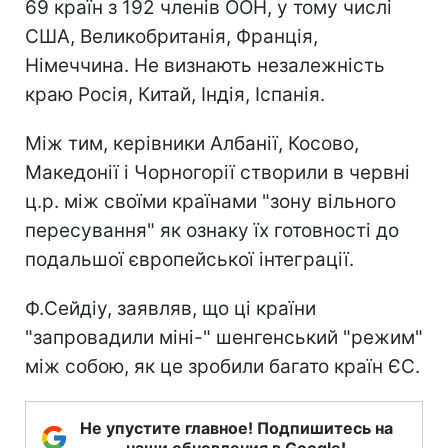
69 країн з 192 членів ООН, у тому числі
США, Великобританія, Франція,
Німеччина. Не визнають незалежність
краю Росія, Китай, Індія, Іспанія.
Між тим, керівники Албанії, Косово,
Македонії і Чорногорії створили в червні
ц.р. між своїми країнами "зону вільного
пересування" як ознаку їх готовності до
подальшої європейської інтеграції.
Ф.Сейдіу, заявляв, що ці країни
"запровадили міні-" шенгенський "режим"
між собою, як це зробили багато країн ЄС.
Не упустите главное! Подпишитесь на
наши обновления в Google!