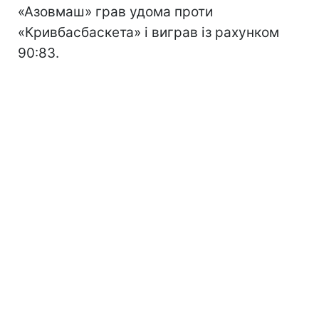
«Азовмаш» грав удома проти
«Кривбасбаскета» і виграв із рахунком
90:83.