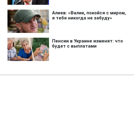
Главная
»
Аналитика
»
Статьи
Вибори в сейм Латвії: За
попередніми даними перемогла
коаліція «Єдність»
22:47 04.10.2010 Пн
2 мин