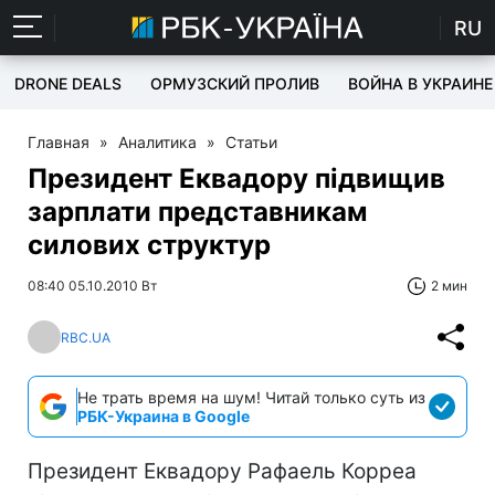
RU
DRONE DEALS
ОРМУЗСКИЙ ПРОЛИВ
ВОЙНА В УКРАИНЕ
Главная
»
Аналитика
»
Статьи
Президент Еквадору підвищив
зарплати представникам
силових структур
08:40 05.10.2010 Вт
2 мин
RBC.UA
Не трать время на шум! Читай только суть из
РБК-Украина в Google
Президент Еквадору Рафаель Корреа