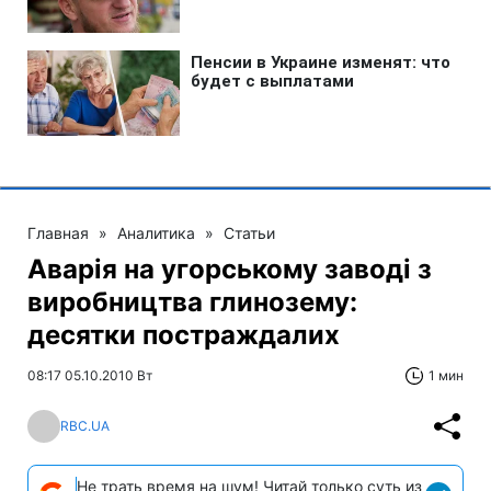
Главная
»
Аналитика
»
Статьи
Аварія на угорському заводі з
виробництва глинозему:
десятки постраждалих
08:17 05.10.2010 Вт
1 мин
RBC.UA
Не трать время на шум! Читай только суть из