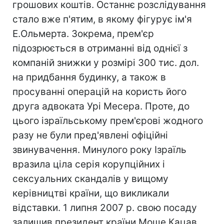
грошових коштів. Останнє розслідування
стало вже п'ятим, в якому фігурує ім'я
Е.Ольмерта. Зокрема, прем'єр
підозрюється в отриманні від однієї з
компаній знижки у розмірі 300 тис. дол.
на придбання будинку, а також в
просуванні операцій на користь його
друга адвоката Урі Месера. Проте, до
цього ізраїльському прем'єрові жодного
разу не були пред'явлені офіційні
звинувачення. Минулого року Ізраїль
вразила ціла серія корупційних і
сексуальних скандалів у вищому
керівництві країни, що викликали
відставки. 1 липня 2007 р. свою посаду
залишив президент країни Моше Кацав.