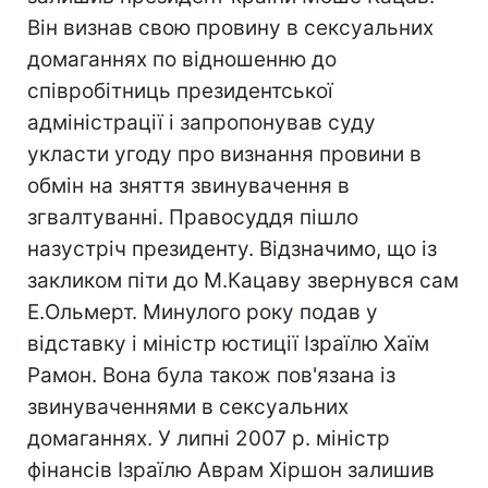
Він визнав свою провину в сексуальних
домаганнях по відношенню до
співробітниць президентської
адміністрації і запропонував суду
укласти угоду про визнання провини в
обмін на зняття звинувачення в
згвалтуванні. Правосуддя пішло
назустріч президенту. Відзначимо, що із
закликом піти до М.Кацаву звернувся сам
Е.Ольмерт. Минулого року подав у
відставку і міністр юстиції Ізраїлю Хаїм
Рамон. Вона була також пов'язана із
звинуваченнями в сексуальних
домаганнях. У липні 2007 р. міністр
фінансів Ізраїлю Аврам Хіршон залишив