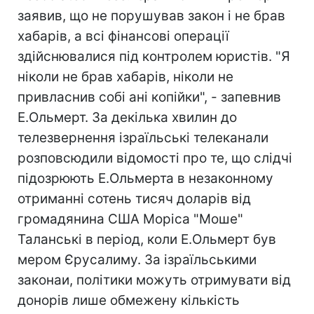
заявив, що не порушував закон і не брав
хабарів, а всі фінансові операції
здійснювалися під контролем юристів. "Я
ніколи не брав хабарів, ніколи не
привласнив собі ані копійки", - запевнив
Е.Ольмерт. За декілька хвилин до
телезвернення ізраїльські телеканали
розповсюдили відомості про те, що слідчі
підозрюють Е.Ольмерта в незаконному
отриманні сотень тисяч доларів від
громадянина США Моріса "Моше"
Таланські в період, коли Е.Ольмерт був
мером Єрусалиму. За ізраїльськими
законаи, політики можуть отримувати від
донорів лише обмежену кількість