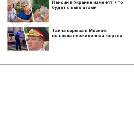
Главная
»
Аналитика
»
Статьи
Зіграно останні матчі в групах А
і С на чемпіонаті світу з хокею
15:15 08.05.2008 Чт
2 мин
RBC.UA