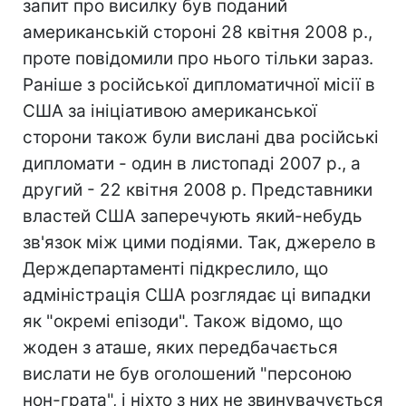
запит про висилку був поданий
американській стороні 28 квітня 2008 р.,
проте повідомили про нього тільки зараз.
Раніше з російської дипломатичної місії в
США за ініціативою американської
сторони також були вислані два російські
дипломати - один в листопаді 2007 р., а
другий - 22 квітня 2008 р. Представники
властей США заперечують який-небудь
зв'язок між цими подіями. Так, джерело в
Держдепартаменті підкреслило, що
адміністрація США розглядає ці випадки
як "окремі епізоди". Також відомо, що
жоден з аташе, яких передбачається
вислати не був оголошений "персоною
нон-грата", і ніхто з них не звинувачується