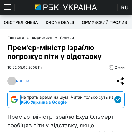
RU
ОБСТРЕЛ КИЕВА
DRONE DEALS
ОРМУЗСКИЙ ПРОЛИВ
Главная
»
Аналитика
»
Статьи
Прем'єр-міністр Ізраїлю
погрожує піти у відставку
10:32 09.05.2008 Пт
2 мин
RBC.UA
Не трать время на шум! Читай только суть из
РБК-Украина в Google
Прем'єр-міністр Ізраїлю Ехуд Ольмерт
пообіцяв піти у відставку, якщо