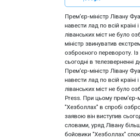
Прем'єр-міністр Лівану Фу
навести лад по всій країні 
ліванських міст не було о
міністр звинуватив екстрем
озброєного перевороту. Із
сьогодні в телезверненні до
Прем'єр-міністр Лівану Фу
навести лад по всій країні 
ліванських міст не було о
Press. При цьому прем'єр-
"Хезболлах" в спробі озбр
заявою він виступив сьогод
словами, уряд Лівану більш
бойовики "Хезболлах" спок