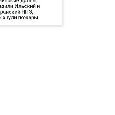
аинские дроны
азили Ильский и
ранский НПЗ,
ыхнули пожары