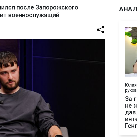
чился после Запорожского
АНАЛ
рит военнослужащий
Юлия
руков
За 
не 
дав
инт
Ген