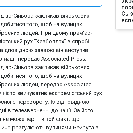
Укр
пор
Сыз
ад ас-Сіньора закликав військових
всп
і добитися того, щоб на вулицях
зброєних людей. При цьому прем'єр-
істський рух "Хезболлах" в спробі
 відповідною заявою він виступив
 нації, передає Associated Press.
ад ас-Сіньора закликав військових
і добитися того, щоб на вулицях
зброєних людей, передає Associated
міністр звинуватив екстремістський рух
оєного перевороту. Із відповідною
ні в телезверненні до нації. За його
 не може терпіти той факт, що
ійно розгулюють вулицями Бейрута зі