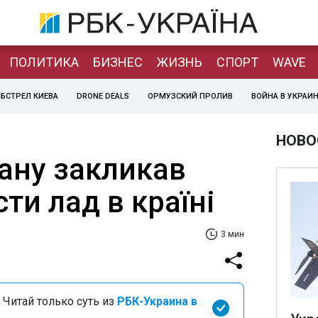
ПОЛИТИКА
БИЗНЕС
ЖИЗНЬ
СПОРТ
WAVE
БСТРЕЛ КИЕВА
DRONE DEALS
ОРМУЗСКИЙ ПРОЛИВ
ВОЙНА В УКРАИ
НОВО
ану закликав
ти лад в країні
3 мин
 Читай только суть из
РБК-Украина в