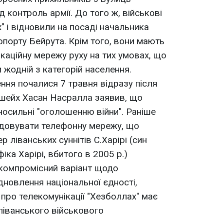
д контроль армії. До того ж, військові
" і відновили на посаді начальника
порту Бейрута. Крім того, вони мають
каційну мережу руху на тих умовах, що
 жодній з категорій населення.
ння почалися 7 травня відразу після
" шейх Хасан Насралла заявив, що
вносильні "оголошенню війни". Раніше
ідовувати телефонну мережу, що
 ліванських суннітів С.Харірі (син
іка Харірі, вбитого в 2005 р.)
компромісний варіант щодо
дновлення національної єдності,
 про телекомунікації "Хезболлах" має
ліванського військового