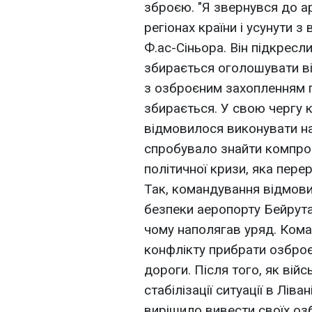
зброєю. "Я звернувся до ар
регіонах країни і усунути 
Ф.ас-Сіньора. Він підкресл
збирається оголошувати ві
з озброєним захопленням 
збирається. У свою чергу 
відмовилося виконувати на
спробувало знайти компро
політичної кризи, яка пере
Так, командування відмови
безпеки аеропорту Бейрута 
чому наполягав уряд. Кома
конфлікту прибрати озброє
дороги. Після того, як війс
стабілізації ситуації в Лів
вирішило вивести своїх оз