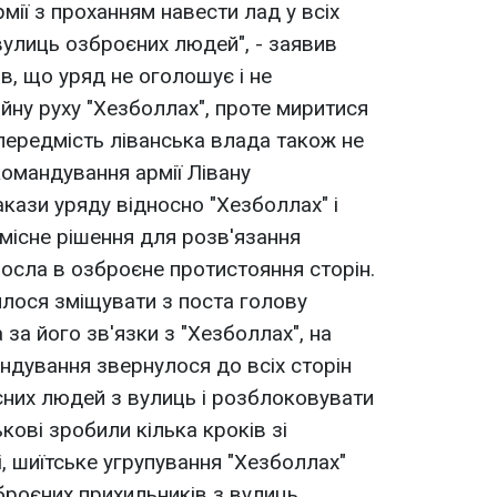
мії з проханням навести лад у всіх
з вулиць озброєних людей", - заявив
ив, що уряд не оголошує і не
йну руху "Хезболлах", проте миритися
передмість ліванська влада також не
командування армії Лівану
кази уряду відносно "Хезболлах" і
місне рішення для розв'язання
росла в озброєне протистояння сторін.
лося зміщувати з поста голову
за його зв'язки з "Хезболлах", на
ндування звернулося до всіх сторін
них людей з вулиць і розблоковувати
ькові зробили кілька кроків зі
ані, шиїтське угрупування "Хезболлах"
броєних прихильників з вулиць