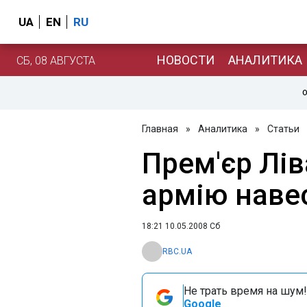
UA
EN
RU
НОВОСТИ
АНАЛИТИКА
СБ, 08 АВГУСТА
О
Главная
»
Аналитика
»
Статьи
Прем'єр Лів
армію навес
18:21 10.05.2008 Сб
RBC.UA
Не трать время на шум!
Google