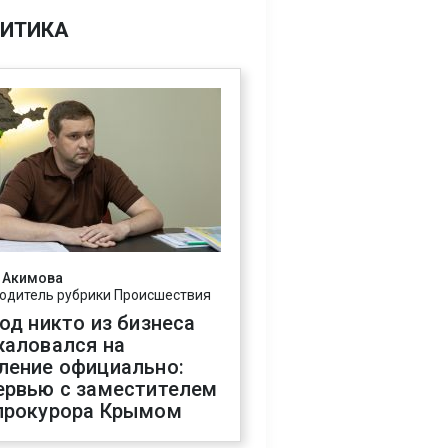
ИТИКА
 Акимова
одитель рубрики Происшествия
год никто из бизнеса
жаловался на
ление официально:
ервью с заместителем
прокурора Крымом