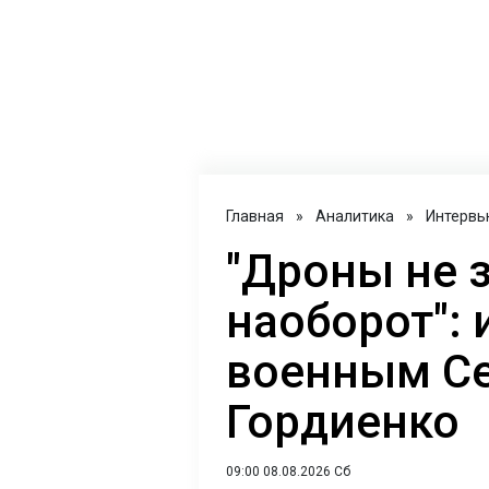
Главная
»
Аналитика
»
Интервь
"Дроны не 
наоборот": 
военным С
Гордиенко
09:00 08.08.2026 Сб