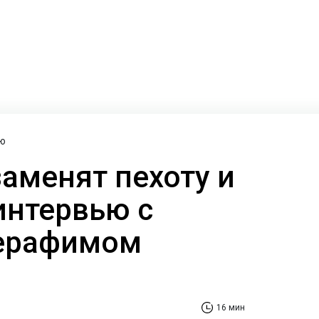
ю
заменят пехоту и
интервью с
ерафимом
16 мин