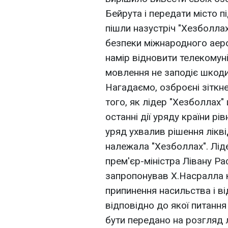
Бейрута і передати місто пі
пішли назустріч "Хезболлах
безпеки міжнародного аеро
намір відновити телекомуні
мовлення не заподіє шкоди
Нагадаємо, озброєні зіткне
того, як лідер "Хезболлах
останні дії уряду країни рі
уряд ухвалив рішення лікв
належала "Хезболлах". Лідер
прем'єр-міністра Лівану Раф
запропонував Х.Насралла 
припинення насильства і ві
відповідно до якої питання
бути передано на розгляд 