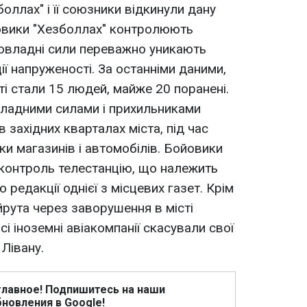
оллах" і її союзники відкинули дану
ойовики "Хезболлах" контролюють
ровладні сили переважно уникають
ії напруженості. За останніми даними,
ті стали 15 людей, майже 20 поранені.
владними силами і прихильниками
 західних кварталах міста, під час
ки магазинів і автомобілів. Бойовики
й контроль телестанцію, що належить
ю редакції однієї з місцевих газет. Крім
йрута через заворушення в місті
сі іноземні авіакомпанії скасували свої
 Лівану.
главное! Подпишитесь на наши
новления в Google!