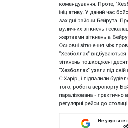
командування. Проте, "Хезб
ініціативу. У даний час б
західні райони Бейрута. П
вуличних зіткнень і ескалац
жертвами зіткнень в Бейру
Основні зіткнення між про
"Хезболлах" відбуваються в
зіткнень пошкоджені десят
"Хезболлах" узяли під сві
С.Харірі, і підпалили будівл
того, робота аеропорту Бе
паралізована - практично в
регулярні рейси до столиці
Не упустите 
об