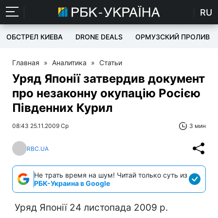
RU
ОБСТРЕЛ КИЕВА
DRONE DEALS
ОРМУЗСКИЙ ПРОЛИВ
Главная
»
Аналитика
»
Статьи
Уряд Японії затвердив документ
про незаконну окупацію Росією
Південних Курил
08:43 25.11.2009 Ср
3 мин
RBC.UA
Не трать время на шум! Читай только суть из
РБК-Украина в Google
Уряд Японії 24 листопада 2009 р.