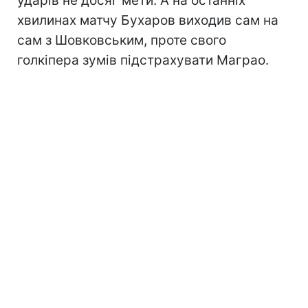
ударів не досяг мети. А на останніх
хвилинах матчу Бухаров виходив сам на
сам з Шовковським, проте свого
голкіпера зумів підстрахувати Маграо.