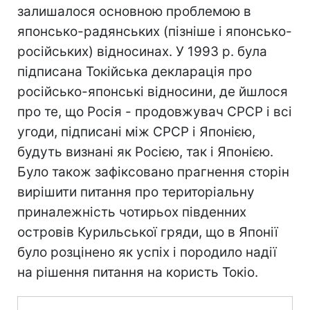
залишалося основною проблемою в
японсько-радянських (пізніше і японсько-
російських) відносинах. У 1993 р. була
підписана Токійська декларація про
російсько-японські відносини, де йшлося
про те, що Росія - продовжувач СРСР і всі
угоди, підписані між СРСР і Японією,
будуть визнані як Росією, так і Японією.
Було також зафіксовано прагнення сторін
вирішити питання про територіальну
приналежність чотирьох південних
островів Курильської гряди, що в Японії
було розцінено як успіх і породило надії
на рішення питання на користь Токіо.