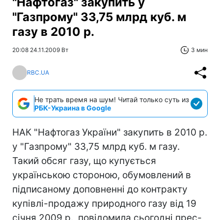
"Нафтогаз" закупить у
"Газпрому" 33,75 млрд куб. м
газу в 2010 р.
20:08 24.11.2009 Вт
3 мин
RBC.UA
Не трать время на шум! Читай только суть из
РБК-Украина в Google
НАК "Нафтогаз України" закупить в 2010 р.
у "Газпрому" 33,75 млрд куб. м газу.
Такий обсяг газу, що купується
українською стороною, обумовлений в
підписаному доповненні до контракту
купівлі-продажу природного газу від 19
січня 2009 р., повідомила сьогодні прес-