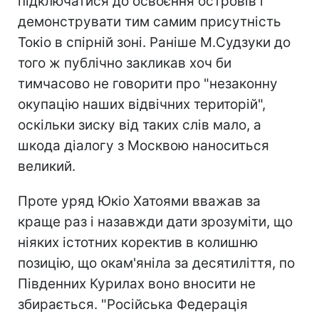
підключатися до освоєння островів і
демонструвати тим самим присутність
Токіо в спірній зоні. Раніше М.Судзуки до
того ж публічно закликав хоч би
тимчасово не говорити про "незаконну
окупацію наших відвічних територій",
оскільки зиску від таких слів мало, а
шкода діалогу з Москвою наноситься
великий.
Проте уряд Юкіо Хатоями вважав за
краще раз і назавжди дати зрозуміти, що
ніяких істотних коректив в колишню
позицію, що окам'яніла за десятиліття, по
Південних Курилах воно вносити не
збирається. "Російська Федерація