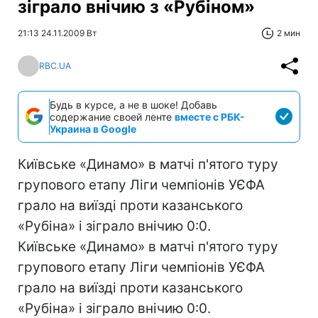
зіграло внічию з «Рубіном»
21:13 24.11.2009 Вт
2 мин
RBC.UA
Будь в курсе, а не в шоке! Добавь
содержание своей ленте
вместе с РБК-
Украина в Google
Київське «Динамо» в матчі п'ятого туру
групового етапу Ліги чемпіонів УЄФА
грало на виїзді проти казанського
«Рубіна» і зіграло внічию 0:0.
Київське «Динамо» в матчі п'ятого туру
групового етапу Ліги чемпіонів УЄФА
грало на виїзді проти казанського
«Рубіна» і зіграло внічию 0:0.