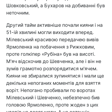
Шовковський, а Бухаров на добиванні був
неточним.
Другий тайм активніше почали кияни і на
51-ій хвилині могли виходити вперед.
Мілевський красивою передачею вивів
Ярмоленка на побачення з Рижковим,
проте голкіпер «Рубіна» був на висоті.
М'яч відскочив до Шевченка, але і він не
зумів грамотно розпорядитися м'ячем.
Кияни не збиралися зупинятися і мали ще
декілька непоганих моментів для взяття
воріт. Непогано пробивали по воротах
Мілевський і Шевченко, небезпечно бив
головою Ярмоленко, проте жоден з цих