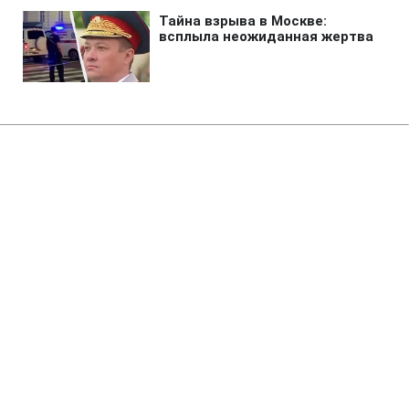
Главная
»
Аналитика
»
Статьи
ВСУ продовжив перебування
під арештом судді І.Зварича до
9 березня 2010 р.
14:41 02.12.2009 Ср
3 мин
RBC.UA
Не трать время на шум! Читай только суть из
РБК-Украина в Google