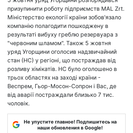
5 жовтня уряд Угорщини розпорядився
призупинити роботу підприємств MAL Zrt.
Міністерство екології країни зобов'язало
компанію полагодити пошкоджену в
результаті вибуху греблю резервуара з
"червоним шламом". Також 5 жовтня
уряд Угорщини оголосив надзвичайний
стан (НС) у регіоні, що постраждав від
розливу хімікатів. НС було оголошено в
трьох областях на заході країни -
Веспрем, Гьор-Мосон-Сопрон і Вас, де
від аварії постраждали близько 7 тис.
чоловік.
Не упустите главное! Подпишитесь на
наши обновления в Google!