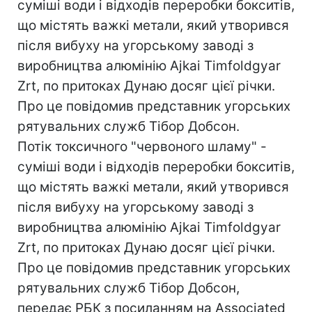
суміші води і відходів переробки бокситів,
що містять важкі метали, який утворився
після вибуху на угорському заводі з
виробництва алюмінію Ajkai Timfoldgyar
Zrt, по притоках Дунаю досяг цієї річки.
Про це повідомив представник угорських
рятувальних служб Тібор Добсон.
Потік токсичного "червоного шламу" -
суміші води і відходів переробки бокситів,
що містять важкі метали, який утворився
після вибуху на угорському заводі з
виробництва алюмінію Ajkai Timfoldgyar
Zrt, по притоках Дунаю досяг цієї річки.
Про це повідомив представник угорських
рятувальних служб Тібор Добсон,
передає РБК з посиланням на Associated