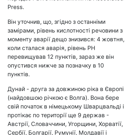
Press.
Він уточнив, що, згідно з останніми
замірами, рівень кислотності речовини з
моменту аварії дещо знизився: 4 жовтня,
коли сталася аварія, рівень PH
перевищував 12 пунктів, зараз же він
опустився нижче за позначку в 10
пунктів.
Дунай - друга за довжиною ріка в Європі
(найдовшою річкою є Волга). Вона бере
свій початок в німецькому Шварцвальді і
протікає по території ще 9 держав -
Австрії, Словаччини, Угорщини, Хорватії,
Сербії, Болгарії, Румунії, Молдавії і