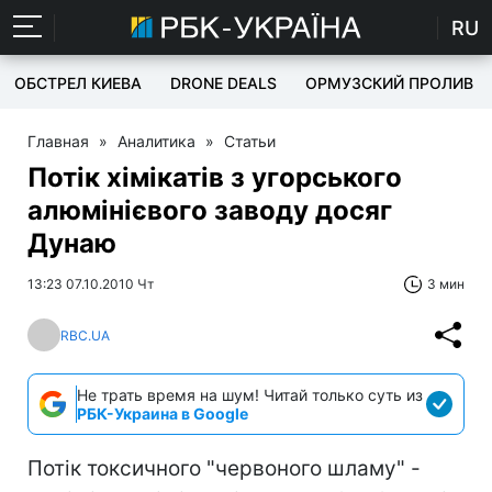
RU
ОБСТРЕЛ КИЕВА
DRONE DEALS
ОРМУЗСКИЙ ПРОЛИВ
Главная
»
Аналитика
»
Статьи
Потік хімікатів з угорського
алюмінієвого заводу досяг
Дунаю
13:23 07.10.2010 Чт
3 мин
RBC.UA
Не трать время на шум! Читай только суть из
РБК-Украина в Google
Потік токсичного "червоного шламу" -