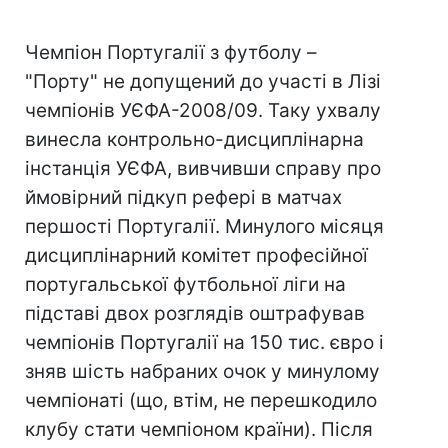
Чемпіон Португалії з футболу –
"Порту" не допущений до участі в Лізі
чемпіонів УЄФА-2008/09. Таку ухвалу
винесла контрольно-дисциплінарна
інстанція УЄФА, вивчивши справу про
ймовірний підкуп рефері в матчах
першості Португалії. Минулого місяця
дисциплінарний комітет професійної
португальської футбольної ліги на
підставі двох розглядів оштрафував
чемпіонів Португалії на 150 тис. євро і
зняв шість набраних очок у минулому
чемпіонаті (що, втім, не перешкодило
клубу стати чемпіоном країни). Після