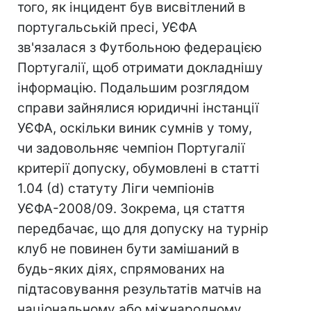
того, як інцидент був висвітлений в
португальській пресі, УЄФА
зв'язалася з Футбольною федерацією
Португалії, щоб отримати докладнішу
інформацію. Подальшим розглядом
справи зайнялися юридичні інстанції
УЄФА, оскільки виник сумнів у тому,
чи задовольняє чемпіон Португалії
критерії допуску, обумовлені в статті
1.04 (d) статуту Ліги чемпіонів
УЄФА-2008/09. Зокрема, ця стаття
передбачає, що для допуску на турнір
клуб не повинен бути замішаний в
будь-яких діях, спрямованих на
підтасовування результатів матчів на
національному або міжнародному