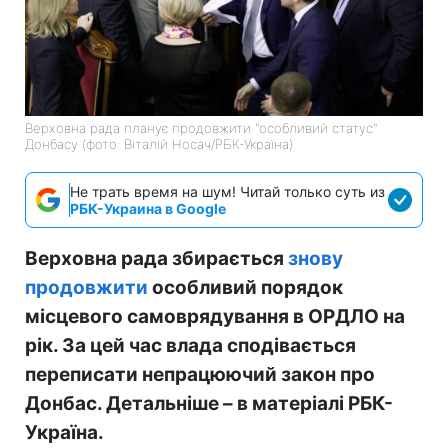
Верховна рада планує продовжити "особливий статус"
Донбасу (фото: Віталій Носач/РБК-Україна)
Не трать время на шум! Читай только суть из
РБК-Украина в Google
Верховна рада збирається
знову
продовжити
особливий порядок
місцевого самоврядування в ОРДЛО на
рік. За цей час влада сподівається
переписати непрацюючий закон про
Донбас. Детальніше – в матеріалі РБК-
Україна.