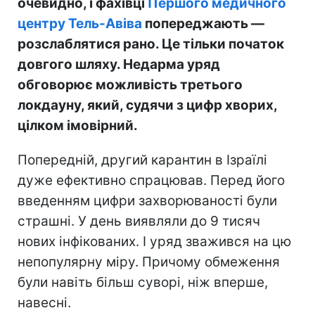
очевидно, і фахівці
Першого медичного
центру Тель-Авіва
попереджають —
розслаблятися рано. Це тільки початок
довгого шляху. Недарма уряд
обговорює можливість третього
локдауну,
який, судячи з цифр хворих,
цілком імовірний.
Попередній, другий карантин в Ізраїлі
дуже ефективно спрацював. Перед його
введенням цифри захворюваності були
страшні. У день виявляли до 9 тисяч
нових інфікованих. І уряд зважився на цю
непопулярну міру. Причому обмеження
були навіть більш суворі, ніж вперше,
навесні.