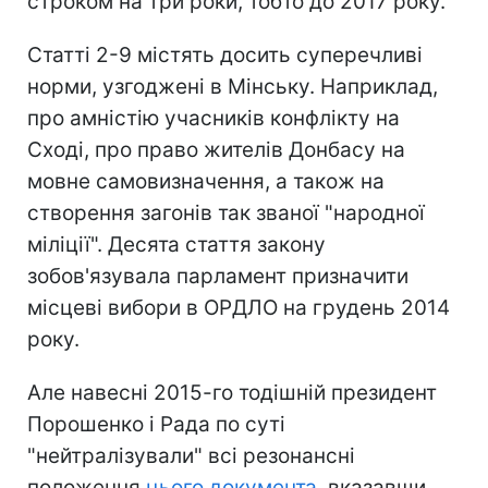
строком на три роки, тобто до 2017 року.
Статті 2-9 містять досить суперечливі
норми, узгоджені в Мінську. Наприклад,
про амністію учасників конфлікту на
Сході, про право жителів Донбасу на
мовне самовизначення, а також на
створення загонів так званої "народної
міліції". Десята стаття закону
зобов'язувала парламент призначити
місцеві вибори в ОРДЛО на грудень 2014
року.
Але навесні 2015-го тодішній президент
Порошенко і Рада по суті
"нейтралізували" всі резонансні
положення
цього документа
, вказавши,