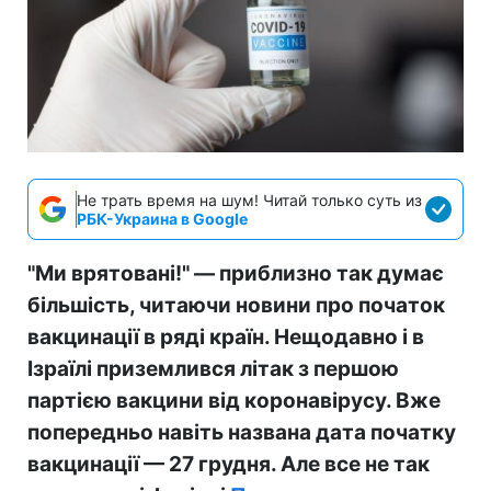
Не трать время на шум! Читай только суть из
РБК-Украина в Google
"Ми врятовані!" — приблизно так думає
більшість, читаючи новини про початок
вакцинації в ряді країн. Нещодавно і в
Ізраїлі приземлився літак з першою
партією
вакцини від коронавірусу.
Вже
попередньо навіть
названа дата
початку
вакцинації — 27 грудня. Але
все не так