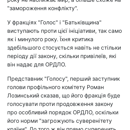
"замороження конфлікту".
У фракціях "Голос" і "Батьківщина"
виступають проти цієї ініціативи, так само
як і минулого року. Їхня критика
здебільшого стосується навіть не стільки
періоду дії закону, скільки привілеїв, які
він надає для ОРДЛО.
Представник "Голосу", перший заступник
голови профільного комітету Роман
Лозинський сказав, що його фракція буде
голосувати проти продовження закону
про особливий порядок ОРДЛО, оскільки
його норми "загрожують суверенітету
країни". До того ж він прямо суперечить