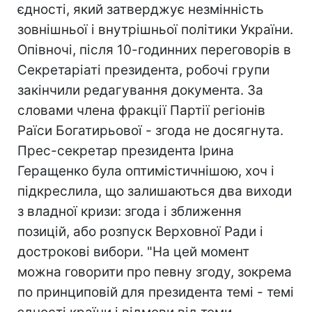
єдності, який затверджує незмінність
зовнішньої і внутрішньої політики України.
Опівночі, після 10-годинних переговорів в
Секретаріаті президента, робочі групи
закінчили редагування документа. За
словами члена фракції Партії регіонів
Раїси Богатирьової - згода не досягнута.
Прес-секретар президента Ірина
Геращенко була оптимістичнішою, хоч і
підкреслила, що залишаються два виходи
з владної кризи: згода і зближення
позицій, або розпуск Верховної Ради і
дострокові вибори. "На цей момент
можна говорити про певну згоду, зокрема
по принциповій для президента темі - темі