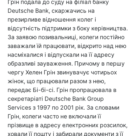
Грін подала до суду на філіал банку
Deutsche Bank, скаржачись на
презирливе відношення колег і
відсутність підтримки з боку керівництва.
За заявою позивальниці, колеги постійно
заважали їй працювати, відкрито над нею
насміхалися і відпускали на її адресу
образливі зауваження. Причому в першу
чергу Хелен Грін звинувачує чотирьох
жінок, що працювали разом з нею,
передає Бі-бі-сі. Грін пропрацювала в
секретаріаті Deutsche Bank Group
Services з 1997 по 2001 рік. За словами
Грін, колеги часто не включали її
прізвище в адресу електронних розсилок,
ховали її пошту і забирали документи з її