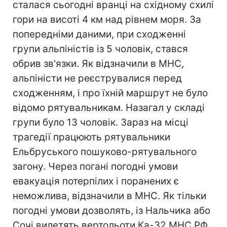
сталася сьогодні вранці на східному схилі
гори на висоті 4 км над рівнем моря. За
попередніми даними, при сходженні
групи альпіністів із 5 чоловік, стався
обрив зв'язки. Як відзначили в МНС,
альпіністи не реєструвалися перед
сходженням, і про їхній маршрут не було
відомо рятувальникам. Назагал у складі
групи було 13 чоловік. Зараз на місці
трагедії працюють рятувальники
Ельбруського пошуково-рятувального
загону. Через погані погодні умови
евакуація потерпілих і поранених є
неможлива, відзначили в МНС. Як тільки
погодні умови дозволять, із Нальчика або
Сочі вилетять вертольоти Ка-32 МНС РФ