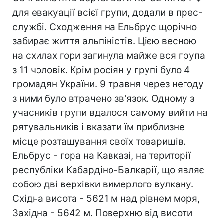
для евакуації всієї групи, додали в прес-
службі. Сходження на Ельбрус щорічно
забирає життя альпіністів. Цією весною
на схилах гори загинула майже вся група
з 11 чоловік. Крім росіян у групі було 4
громадян України. 9 травня через негоду
з ними було втрачено зв'язок. Одному з
учасників групи вдалося самому вийти на
рятувальників і вказати їм приблизне
місце розташування своїх товаришів.
Ельбрус - гора на Кавказі, на території
республіки Кабардіно-Балкарії, що являє
собою дві верхівки вимерлого вулкану.
Східна висота - 5621 м над рівнем моря,
Західна - 5642 м. Поверхню від висоти