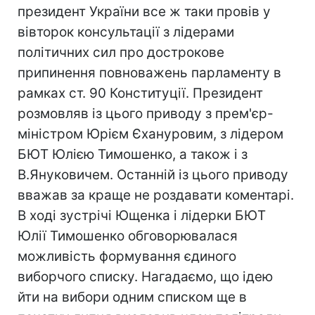
президент України все ж таки провів у
вівторок консультації з лідерами
політичних сил про дострокове
припинення повноважень парламенту в
рамках ст. 90 Конституції. Президент
розмовляв із цього приводу з прем'єр-
міністром Юрієм Єхануровим, з лідером
БЮТ Юлією Тимошенко, а також і з
В.Януковичем. Останній із цього приводу
вважав за краще не роздавати коментарі.
В ході зустрічі Ющенка і лідерки БЮТ
Юлії Тимошенко обговорювалася
можливість формування єдиного
виборчого списку. Нагадаємо, що ідею
йти на вибори одним списком ще в