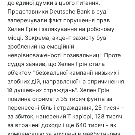
до єдиної думки з цього питання.
Представники Deutsche Bank в суді
заперечували факт порушення прав
Хелен Грін і залякування на робочому
місці. Зокрема, акцент захисту був
зроблений на емоційній
неврівноваженості позивальниці. Проте
суддя заявив, що Хелен Грін стала
об'єктом "безжальної кампанії низьких і
злобних дій, направленої на спричинення
їй душевних страждань". Хелен Грін
повинна отримати 35 тисяч фунтів за
перенесені біль і страждання, 25 тисяч -
за збиток, нанесений її кар'єрі, 128 тисяч
за втрачені доходи і ще 640 тисяч - як
компенсацію за упущені в майбутньому