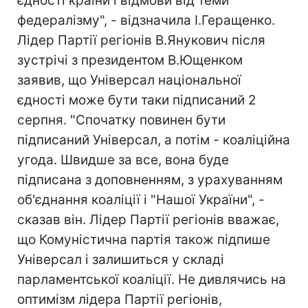
єдності країни і відмови від теми
федералізму", - відзначила І.Геращенко.
Лідер Партії регіонів В.Янукович після
зустрічі з президентом В.Ющенком
заявив, що Універсал національної
єдності може бути таки підписаний 2
серпня. "Спочатку повинен бути
підписаний Універсал, а потім - коаліційна
угода. Швидше за все, вона буде
підписана з доповненням, з урахуванням
об'єднання коаліції і "Нашої України", -
сказав він. Лідер Партії регіонів вважає,
що Комуністична партія також підпише
Універсал і залишиться у складі
парламентської коаліції. Не дивлячись на
оптимізм лідера Партії регіонів,