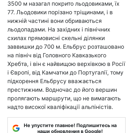
3500 м назагал покрито льодовиками, їх
77. Льодовики порізано тріщинами, і в
нижній частині вони обриваються
льодопадами. На західних і північних
схилах прямовисні скельні ділянки
заввишки до 700 м. Ельбрус розташовано
на північ від Головного Кавказького
Хребта, і він є найвищою верхівкою в Росії
і Європі, від Камчатки до Португалії, тому
підкорення Ельбрусу вважається
престижним. Водночас до його вершин
пролягають маршрути, що не вимагають
надто високої кваліфікації альпіністів.
Не упустите главное! Подпишитесь на
наши обновления в Google!