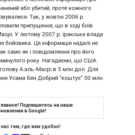
ранений або убитий, проте кожного
овувалися. Так, у жовтні 2006 р.
словили припущення, що в ході боїв
асрі. У лютому 2007 р. іракська влада
я бойовика. Ця інформація надалі не
ак само як і повідомлення про його
ні минулого року. Нагадаємо, що США
голову А.аль-Масрі в 5 млн дол. Для
ання Усама бен Добрий "коштує" 50 млн.
главное! Подпишитесь на наши
новления в Google!
 нас там, где вам удобно!