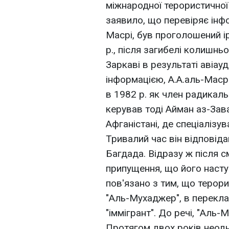
міжнародної терористично
заявило, що перевіряє інф
Масрі, був проголошений і
р., після загибелі колишн
Заркаві в результаті авіа
інформацією, А.А.аль-Маср
в 1982 р. як член радикаль
керував тоді Айман аз-Зава
Афганістані, де спеціалізува
Тривалий час він відповіда
Багдада. Відразу ж після с
припущення, що його наступ
пов'язано з тим, що терор
"Аль-Мухаджер", в перекла
"іммігрант". До речі, "Аль-
Протягом двох років неод