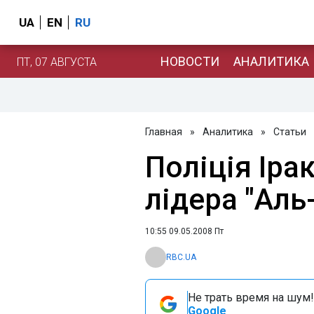
UA
EN
RU
НОВОСТИ
АНАЛИТИКА
ПТ, 07 АВГУСТА
Главная
»
Аналитика
»
Статьи
Поліція Іра
лідера "Аль
10:55 09.05.2008 Пт
RBC.UA
Не трать время на шум!
Google