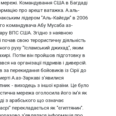
ї мережі. Командування США в Багдаді
ормацію про арешт ватажка. А.аль-
ракським лідером "Аль-Кайєди" в 2006
ього командувача Абу Мусаба аз-
удару ВПС США. Згідно з наявною
і почав свою терористичну діяльність
ного руху "Ісламський джихад", яким
хирі. Потім він пройшов підготовку в
вся на організації підривів і диверсій.
в за перекидання бойовиків із Сірії до
мерті А.аз-Заркаві з'явилися
ник - виходець з іншої країни. Це було
истична мережа оголосила його ім'я як
ді з арабського що означає
Масрі" перекладається як "єгиптянин".
норазово з'являлася інформація про