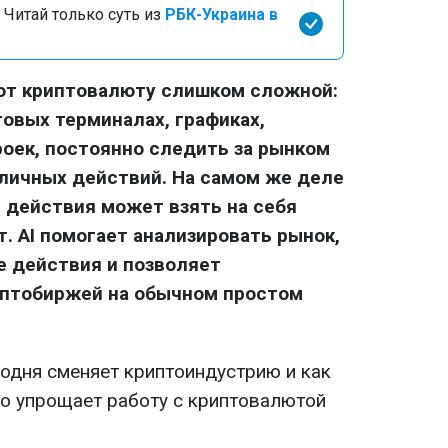
 Читай только суть из
РБК-Украина в
ают криптовалюту слишком сложной:
говых терминалах, графиках,
роек, постоянно следить за рынком
личных действий. На самом же деле
 действия может взять на себя
. AI помогает анализировать рынок,
е действия и позволяет
иптобиржей на обычном простом
годня сменяет криптоиндустрию и как
но упрощает работу с криптовалютой