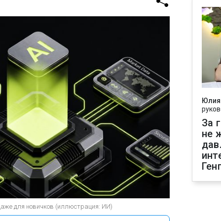
Юлия
руков
За 
не 
дав
инт
Ген
даже для новичков (иллюстрация: ИИ)