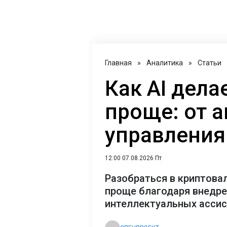
Главная
»
Аналитика
»
Статьи
Как AI дел
проще: от 
управления
12:00 07.08.2026 Пт
Разобраться в криптова
проще благодаря внедр
интеллектуальных асси