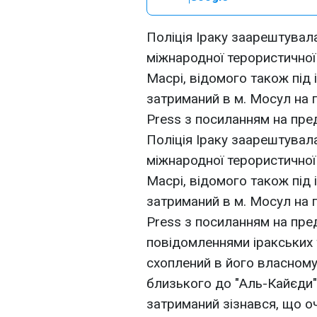
Поліція Іраку заарештувал
міжнародної терористичної
Масрі, відомого також під 
затриманий в м. Мосул на п
Press з посиланням на пре
Поліція Іраку заарештувал
міжнародної терористичної
Масрі, відомого також під 
затриманий в м. Мосул на п
Press з посиланням на пре
повідомленнями іракських 
схоплений в його власному
близького до "Аль-Кайєди"
затриманий зізнався, що о