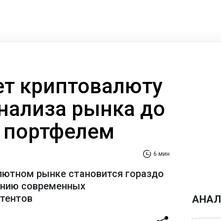
ает криптовалюту
анализа рынка до
 портфелем
6 мин
лютном рынке становится гораздо
ению современных
стентов
АНАЛ