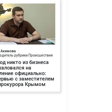
 Акимова
одитель рубрики Происшествия
год никто из бизнеса
жаловался на
ление официально:
ервью с заместителем
прокурора Крымом