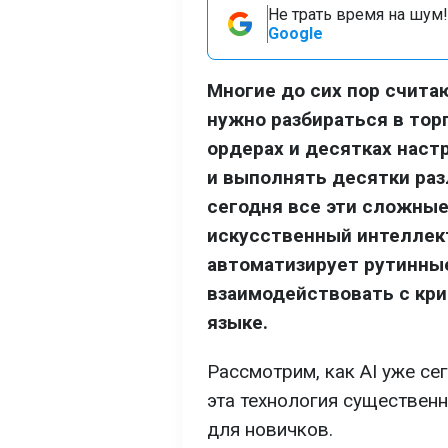
Не трать время на шум!
Google
Многие до сих пор счит
нужно разбираться в тор
ордерах и десятках наст
и выполнять десятки раз
сегодня все эти сложные
искусственный интеллект
автоматизирует рутинны
взаимодействовать с кр
языке.
Рассмотрим, как AI уже се
эта технология существен
для новичков.