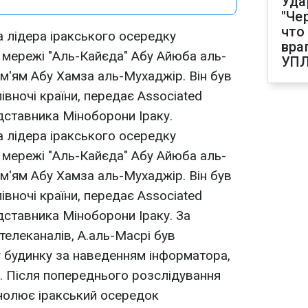
Уда
"Че
что
а лідера іракського осередку
вра
 мережі "Аль-Кайєда" Абу Айюба аль-
УП
ім'ям Абу Хамза аль-Мухаджір. Він був
івночі країни, передає Associated
дставника Міноборони Іраку.
а лідера іракського осередку
 мережі "Аль-Кайєда" Абу Айюба аль-
ім'ям Абу Хамза аль-Мухаджір. Він був
івночі країни, передає Associated
дставника Міноборони Іраку. За
телеканалів, А.аль-Масрі був
 будинку за наведенням інформатора,
. Після попереднього розслідування
чолює іракський осередок