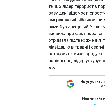
те, що лідер терористів по
разу дані відомості спрост
американські військові ви
ними був знищений А.аль-М
заявила про факт пораненн
отримала підтвердження, т
ліквідацію в травні і серп
встановили винагороду за 
порівняння, лідер угрупув
дол.
Не упустите 
об
Или читайте