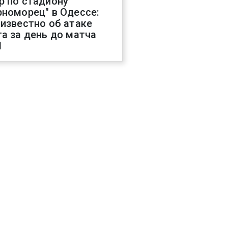
р по стадиону
рноморец" в Одессе:
 известно об атаке
га за день до матча
Л