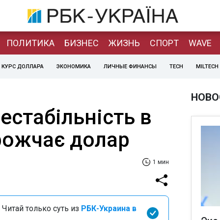
ПОЛИТИКА
БИЗНЕС
ЖИЗНЬ
СПОРТ
WAVE
КУРС ДОЛЛАРА
ЭКОНОМИКА
ЛИЧНЫЕ ФИНАНСЫ
TECH
MILTECH
НОВО
естабільність в
орожчає долар
1 мин
 Читай только суть из
РБК-Украина в