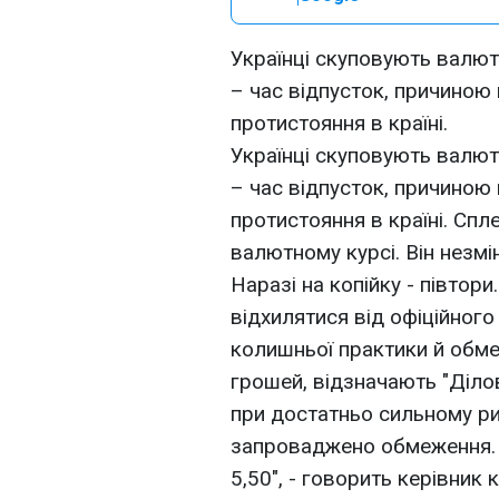
Українці скуповують валют
– час відпусток, причиною
протистояння в країні.
Українці скуповують валют
– час відпусток, причиною
протистояння в країні. Спл
валютному курсі. Він незмі
Наразі на копійку - півтор
відхилятися від офіційног
колишньої практики й обме
грошей, відзначають "Ділові
при достатньо сильному ри
запроваджено обмеження. Д
5,50", - говорить керівник