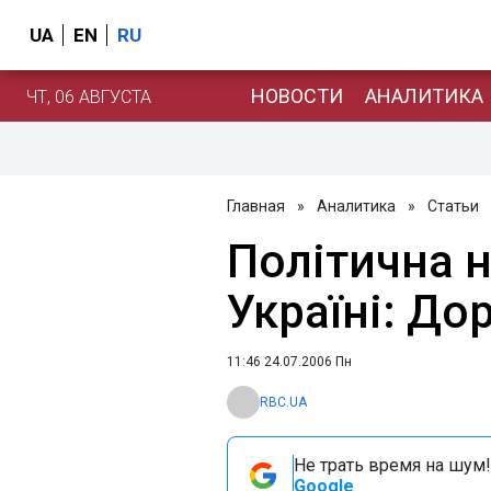
UA
EN
RU
НОВОСТИ
АНАЛИТИКА
ЧТ, 06 АВГУСТА
Главная
»
Аналитика
»
Статьи
Політична н
Україні: Д
11:46 24.07.2006 Пн
RBC.UA
Не трать время на шум!
Google