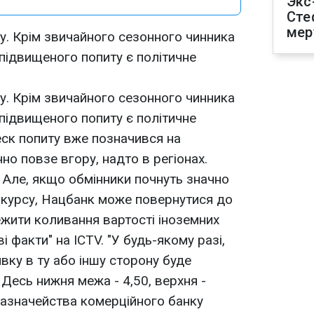
Экс
Сте
мер
у. Крім звичайного сезонного чинника
 підвищеного попиту є політичне
у. Крім звичайного сезонного чинника
 підвищеного попиту є політичне
еск попиту вже позначився на
нно повзе вгору, надто в регіонах.
и. Але, якщо обмінники почнуть значно
о курсу, Нацбанк може повернутися до
жити коливання вартості іноземних
 факти" на ICTV. "У будь-якому разі,
вку в ту або іншу сторону буде
есь нижня межа - 4,50, верхня -
 казначейства комерційного банку