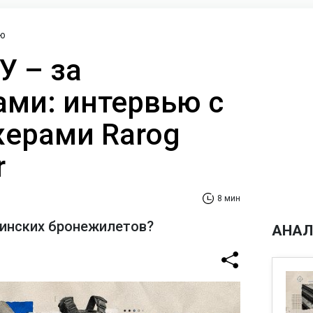
ю
У – за
ами: интервью с
ерами Rarog
r
8 мин
аинских бронежилетов?
АНАЛ