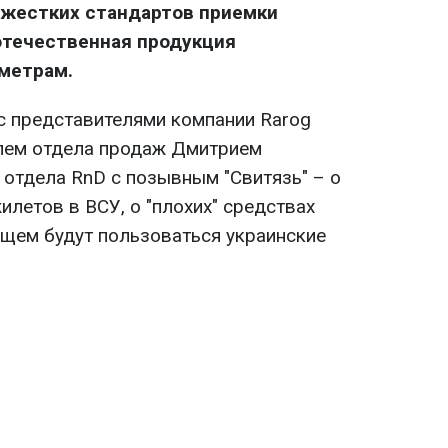
 жестких стандартов приемки
отечественная продукция
метрам.
 представителями компании Rarog
телем отдела продаж Дмитрием
отдела RnD с позывным "Свитязь" – о
летов в ВСУ, о "плохих" средствах
ущем будут пользоваться украинские