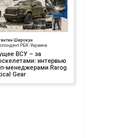
тантин Широкун
спондент РБК-Украина
ущее ВСУ – за
оскелетами: интервью
оп-менеджерами Rarog
ical Gear