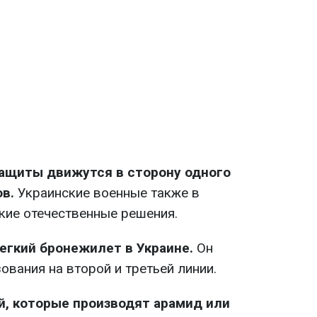
ащиты движутся в сторону одного
ов.
Украинские военные также в
кие отечественные решения.
легкий бронежилет в Украине.
Он
ования на второй и третьей линии.
й, которые производят арамид или