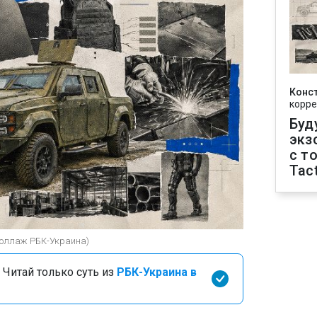
Конс
корре
Буд
экз
с т
Tact
(коллаж РБК-Украина)
 Читай только суть из
РБК-Украина в