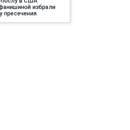
-послу в США
фанишиной избрали
у пресечения