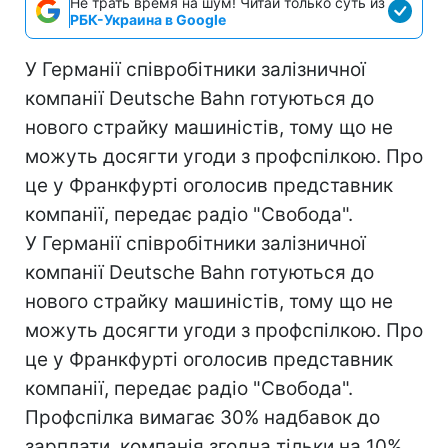
Не трать время на шум! Читай только суть из
РБК-Украина в Google
У Германії співробітники залізничної
компанії Deutsche Bahn готуються до
нового страйку машиністів, тому що не
можуть досягти угоди з профспілкою. Про
це у Франкфурті оголосив представник
компанії, передає радіо "Свобода".
У Германії співробітники залізничної
компанії Deutsche Bahn готуються до
нового страйку машиністів, тому що не
можуть досягти угоди з профспілкою. Про
це у Франкфурті оголосив представник
компанії, передає радіо "Свобода".
Профспілка вимагає 30% надбавок до
зарплати, компанія згодна тільки на 10%.