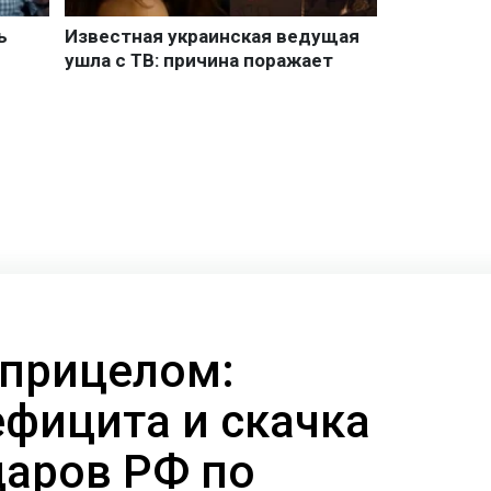
 прицелом:
ефицита и скачка
даров РФ по