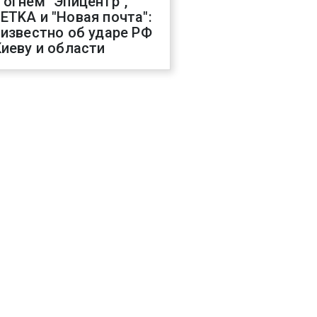
 огнем "Эпицентр",
ETKA и "Новая почта":
 известно об ударе РФ
Киеву и области