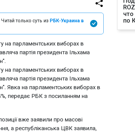
Под
ROZ
что
по 
 Читай только суть из
РБК-Украина в
огу на парламентських виборах в
вляча партія президента Ільхама
".
огу на парламентських виборах в
вляча партія президента Ільхама
". Явка на парламентських виборах в
4%, передає РБК з посиланням на
озиції вже заявили про масові
ння, а республіканська ЦВК заявила,