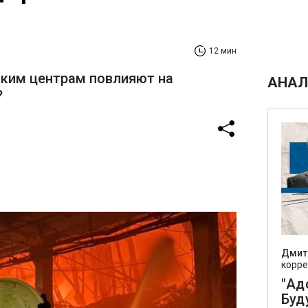
12 мин
ским центрам повлияют на
АНАЛ
?
Дмит
корре
"Ад
Буд