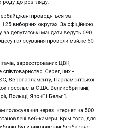
о роду до розгляду.
зербайджані проводяться за
125 виборчих округах. За офіційною
 за депутатські мандати ведуть 690
роцесу голосування провели майже 50
.
ігачів, зареєстрованих ЦВК,
співтовариство. Серед них -
ЄС, Європарламенту, Парламентської
ож посольств США, Великобританії,
ії, Польщі, Японії і Бельгії.
м голосування через інтернет на 500
становлені веб-камери. Крім того, для
иборів були використані безбарвне