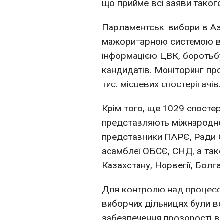
що прийме всі заяви таког
Парламентські вибори в А
мажоритарною системою в 
інформацією ЦВК, боротьбу
кандидатів. Моніторинг п
тис. місцевих спостерігачів
Крім того, ще 1029 спостер
представляють міжнародне 
представники ПАРЄ, Ради 
асамблеї ОБСЄ, СНД, а так
Казахстану, Норвегії, Болгар
Для контролю над процесо
виборчих дільницях були в
забезпечення прозорості в