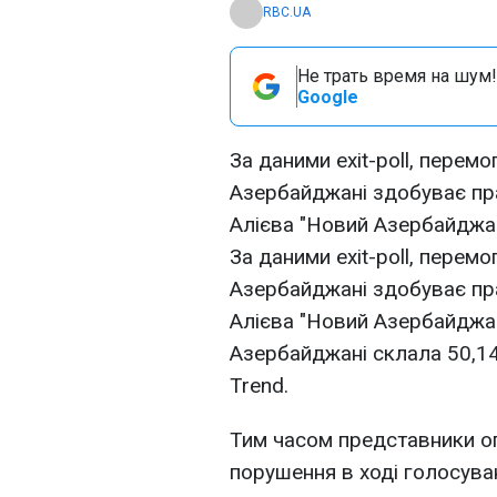
RBC.UA
Не трать время на шум!
Google
За даними exit-poll, перем
Азербайджані здобуває пра
Алієва "Новий Азербайджан
За даними exit-poll, перем
Азербайджані здобуває пра
Алієва "Новий Азербайджан
Азербайджані склала 50,1
Trend.
Тим часом представники оп
порушення в ході голосува