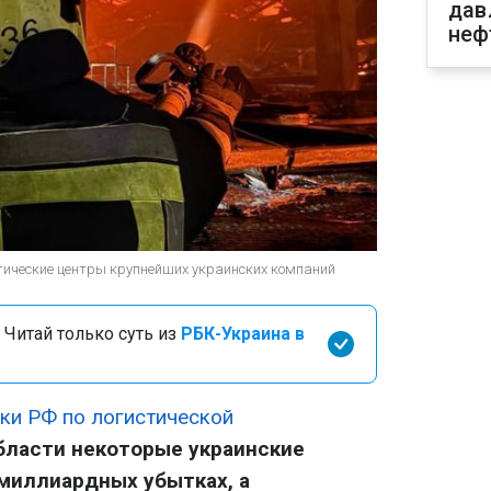
дав
неф
тические центры крупнейших украинских компаний
 Читай только суть из
РБК-Украина в
аки РФ по логистической
бласти некоторые украинские
миллиардных убытках, а