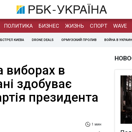
ПОЛИТИКА
БИЗНЕС
ЖИЗНЬ
СПОРТ
WAVE
БСТРЕЛ КИЕВА
DRONE DEALS
ОРМУЗСКИЙ ПРОЛИВ
ВОЙНА В УКРАИ
НОВО
а виборах в
ні здобуває
артія президента
1 мин