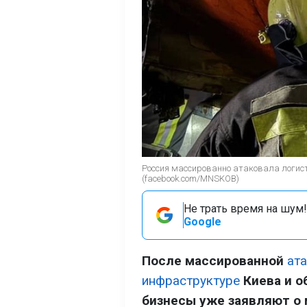
Россия массированно атаковала логис
(facebook.com/MNSKOB)
Не трать время на шум!
Google
После массированной
ат
инфраструктуре
Киева и о
бизнесы уже заявляют о 