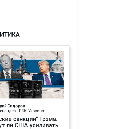
ИТИКА
рий Сидоров
спондент РБК-Украина
ские санкции" Грэма.
ут ли США усиливать