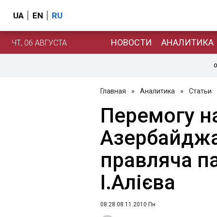
UA
EN
RU
НОВОСТИ
АНАЛИТИКА
ЧТ, 06 АВГУСТА
О
Главная
»
Аналитика
»
Статьи
Перемогу н
Азербайджа
правляча п
І.Алієва
08:28 08.11.2010 Пн