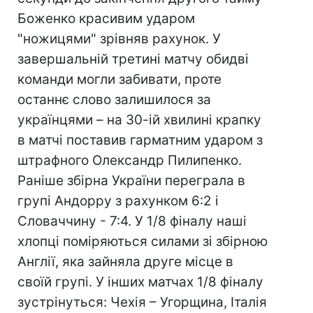
Боженко красивим ударом
"ножицями" зрівняв рахунок. У
завершальній третині матчу обидві
команди могли забивати, проте
останнє слово залишилося за
українцями – на 30-ій хвилині крапку
в матчі поставив гарматним ударом з
штрафного Олександр Пилипенко.
Раніше збірна України переграла в
групі Андорру з рахунком 6:2 і
Словаччину - 7:4. У 1/8 фіналу наші
хлопці поміряються силами зі збірною
Англії, яка зайняла друге місце в
своїй групі. У інших матчах 1/8 фіналу
зустрінуться: Чехія – Угорщина, Італія