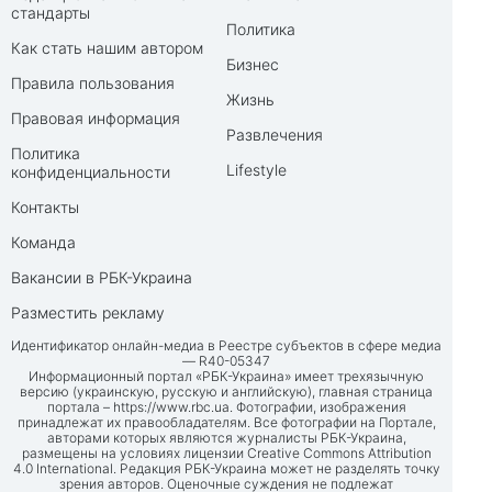
стандарты
Политика
Как стать нашим автором
Бизнес
Правила пользования
Жизнь
Правовая информация
Развлечения
Политика
Lifestyle
конфиденциальности
Контакты
Команда
Вакансии в РБК-Украина
Разместить рекламу
Идентификатор онлайн-медиа в Реестре субъектов в сфере медиа
— R40-05347
Информационный портал «РБК-Украина» имеет трехязычную
версию (украинскую, русскую и английскую), главная страница
портала –
https://www.rbc.ua
. Фотографии, изображения
принадлежат их правообладателям. Все фотографии на Портале,
авторами которых являются журналисты РБК-Украина,
размещены на условиях лицензии Creative Commons Attribution
4.0 International. Редакция РБК-Украина может не разделять точку
зрения авторов. Оценочные суждения не подлежат