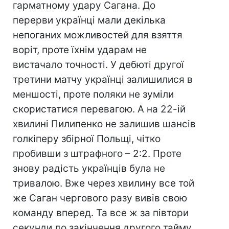
гарматному удару Сагана. До
перерви українці мали декілька
непоганих можливостей для взяття
воріт, проте їхнім ударам не
вистачало точності. У дебюті другої
третини матчу українці залишилися в
меншості, проте поляки не зуміли
скористатися перевагою. А на 22-ій
хвилині Пилипенко не залишив шансів
голкіперу збірної Польщі, чітко
пробивши з штрафного – 2:2. Проте
знову радість українців була не
тривалою. Вже через хвилину все той
же Саган чергового разу вивів свою
команду вперед. Та все ж за півтори
секунди до закінчення другого тайму