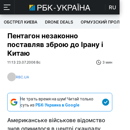
RU
ОБСТРЕЛ КИЕВА
DRONE DEALS
ОРМУЗСКИЙ ПРОЛИВ
Пентагон незаконно
поставляв зброю до Ірану і
Китаю
11:13 23.07.2006 Вс
3 мин
RBC.UA
Не трать время на шум! Читай только
суть из
РБК-Украина в Google
Американське військове відомство
знов опинилося в центрі скандалу,