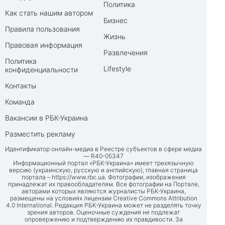
Политика
Как стать нашим автором
Бизнес
Правила пользования
Жизнь
Правовая информация
Развлечения
Политика
Lifestyle
конфиденциальности
Контакты
Команда
Вакансии в РБК-Украина
Разместить рекламу
Идентификатор онлайн-медиа в Реестре субъектов в сфере медиа
— R40-05347
Информационный портал «РБК-Украина» имеет трехязычную
версию (украинскую, русскую и английскую), главная страница
портала –
https://www.rbc.ua
. Фотографии, изображения
принадлежат их правообладателям. Все фотографии на Портале,
авторами которых являются журналисты РБК-Украина,
размещены на условиях лицензии Creative Commons Attribution
4.0 International. Редакция РБК-Украина может не разделять точку
зрения авторов. Оценочные суждения не подлежат
опровержению и подтверждению их правдивости. За