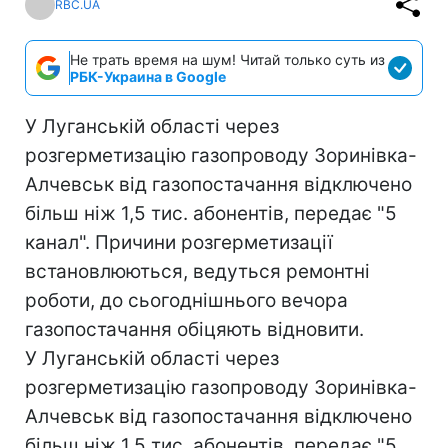
RBC.UA
Не трать время на шум! Читай только суть из
РБК-Украина в Google
У Луганській області через
розгерметизацію газопроводу Зоринівка-
Алчевськ від газопостачання відключено
більш ніж 1,5 тис. абонентів, передає "5
канал". Причини розгерметизації
встановлюються, ведуться ремонтні
роботи, до сьогоднішнього вечора
газопостачання обіцяють відновити.
У Луганській області через
розгерметизацію газопроводу Зоринівка-
Алчевськ від газопостачання відключено
більш ніж 1,5 тис. абонентів, передає "5