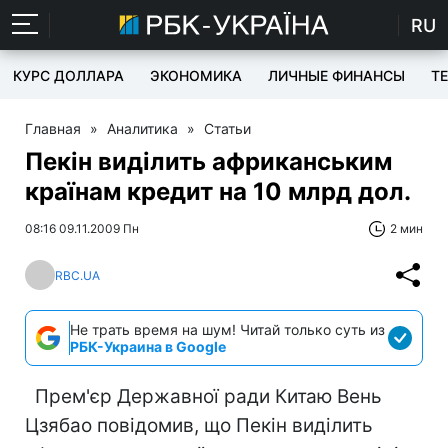
RU
КУРС ДОЛЛАРА
ЭКОНОМИКА
ЛИЧНЫЕ ФИНАНСЫ
T
Главная
»
Аналитика
»
Статьи
Пекін виділить африканським
країнам кредит на 10 млрд дол.
08:16 09.11.2009 Пн
2 мин
RBC.UA
Не трать время на шум! Читай только суть из
РБК-Украина в Google
Прем'єр Державної ради Китаю Вень
Цзябао повідомив, що Пекін виділить