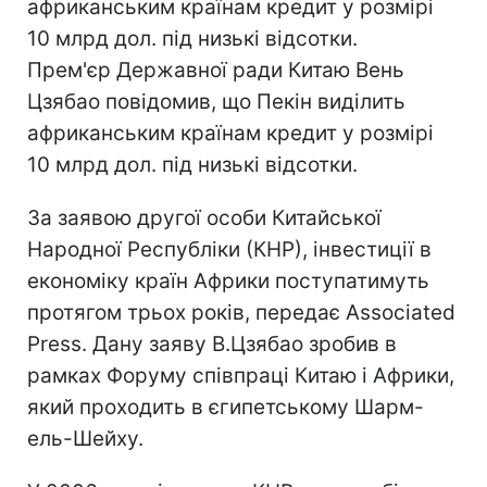
африканським країнам кредит у розмірі
10 млрд дол. під низькі відсотки.
Прем'єр Державної ради Китаю Вень
Цзябао повідомив, що Пекін виділить
африканським країнам кредит у розмірі
10 млрд дол. під низькі відсотки.
За заявою другої особи Китайської
Народної Республіки (КНР), інвестиції в
економіку країн Африки поступатимуть
протягом трьох років, передає Associated
Press. Дану заяву В.Цзябао зробив в
рамках Форуму співпраці Китаю і Африки,
який проходить в єгипетському Шарм-
ель-Шейху.