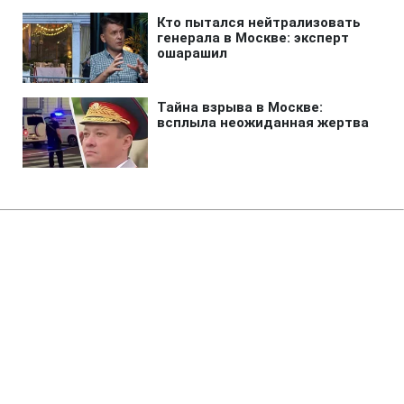
Главная
»
Аналитика
»
Статьи
Росія запропонувала НАТО нові
умови по ДОВСЕ
08:01 16.05.2008 Пт
2 мин
RBC.UA