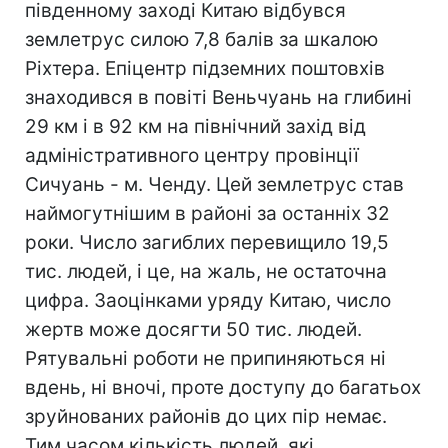
південному заході Китаю відбувся
землетрус силою 7,8 балів за шкалою
Ріхтера. Епіцентр підземних поштовхів
знаходився в повіті Веньчуань на глибині
29 км і в 92 км на північний захід від
адміністративного центру провінції
Сичуань - м. Ченду. Цей землетрус став
наймогутнішим в районі за останніх 32
роки. Число загиблих перевищило 19,5
тис. людей, і це, на жаль, не остаточна
цифра. Заоцінками уряду Китаю, число
жертв може досягти 50 тис. людей.
Рятувальні роботи не припиняються ні
вдень, ні вночі, проте доступу до багатьох
зруйнованих районів до цих пір немає.
Тим часом кількість людей, які