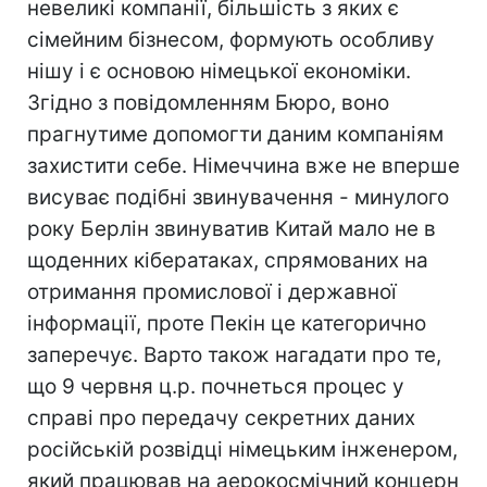
невеликі компанії, більшість з яких є
сімейним бізнесом, формують особливу
нішу і є основою німецької економіки.
Згідно з повідомленням Бюро, воно
прагнутиме допомогти даним компаніям
захистити себе. Німеччина вже не вперше
висуває подібні звинувачення - минулого
року Берлін звинуватив Китай мало не в
щоденних кібератаках, спрямованих на
отримання промислової і державної
інформації, проте Пекін це категорично
заперечує. Варто також нагадати про те,
що 9 червня ц.р. почнеться процес у
справі про передачу секретних даних
російській розвідці німецьким інженером,
який працював на аерокосмічний концерн