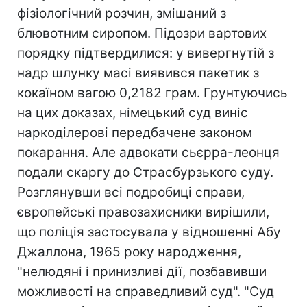
фізіологічний розчин, змішаний з
блювотним сиропом. Підозри вартових
порядку підтвердилися: у вивергнутій з
надр шлунку масі виявився пакетик з
кокаїном вагою 0,2182 грам. Грунтуючись
на цих доказах, німецький суд виніс
наркоділерові передбачене законом
покарання. Але адвокати сьєрра-леонця
подали скаргу до Страсбурзького суду.
Розглянувши всі подробиці справи,
європейські правозахисники вирішили,
що поліція застосувала у відношенні Абу
Джаллона, 1965 року народження,
"нелюдяні і принизливі дії, позбавивши
можливості на справедливий суд". "Суд