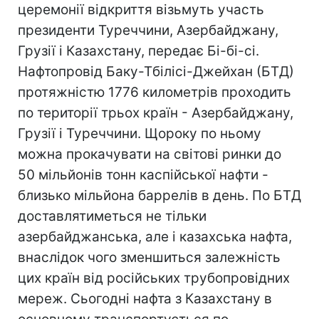
церемонії відкриття візьмуть участь
президенти Туреччини, Азербайджану,
Грузії і Казахстану, передає Бі-бі-сі.
Нафтопровід Баку-Тбілісі-Джейхан (БТД)
протяжністю 1776 километрів проходить
по території трьох країн - Азербайджану,
Грузії і Туреччини. Щороку по ньому
можна прокачувати на світові ринки до
50 мільйонів тонн каспійської нафти -
близько мільйона баррелів в день. По БТД
доставлятиметься не тільки
азербайджанська, але і казахська нафта,
внаслідок чого зменшиться залежність
цих країн від російських трубопровідних
мереж. Сьогодні нафта з Казахстану в