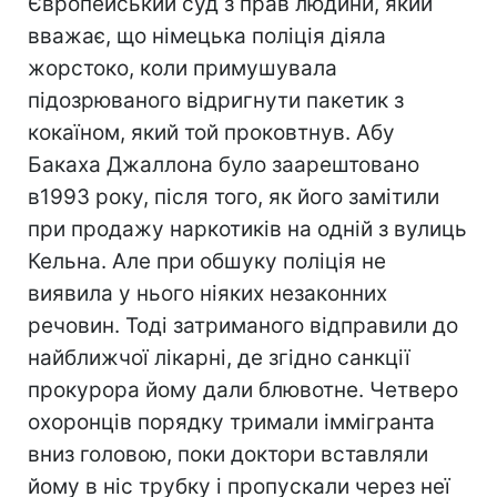
Європейський суд з прав людини, який
вважає, що німецька поліція діяла
жорстоко, коли примушувала
підозрюваного відригнути пакетик з
кокаїном, який той проковтнув. Абу
Бакаха Джаллона було заарештовано
в1993 року, після того, як його замітили
при продажу наркотиків на одній з вулиць
Кельна. Але при обшуку поліція не
виявила у нього ніяких незаконних
речовин. Тоді затриманого відправили до
найближчої лікарні, де згідно санкції
прокурора йому дали блювотне. Четверо
охоронців порядку тримали іммігранта
вниз головою, поки доктори вставляли
йому в ніс трубку і пропускали через неї