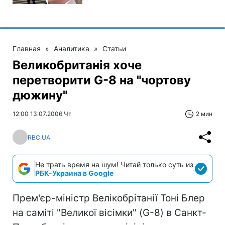
Главная
»
Аналитика
»
Статьи
Великобританія хоче
перетворити G-8 на "чортову
дюжину"
12:00 13.07.2006 Чт
2 мин
RBC.UA
Не трать время на шум! Читай только суть из
РБК-Украина в Google
Прем'єр-міністр Велікобрітанії Тоні Блер
на саміті "Великої вісімки" (G-8) в Санкт-