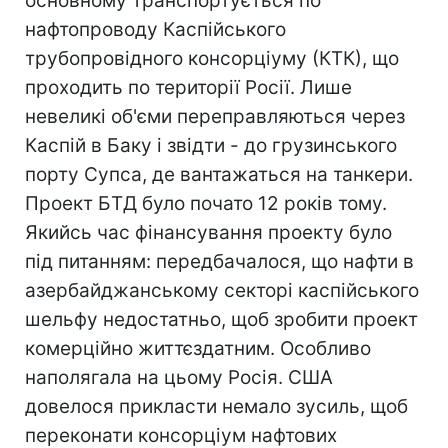
основному транспортується по
нафтопроводу Каспійського
трубопровідного консорціуму (КТК), що
проходить по території Росії. Лише
невеликі об'єми переправляються через
Каспій в Баку і звідти - до грузинського
порту Супса, де вантажаться на танкери.
Проект БТД було почато 12 років тому.
Якийсь час фінансування проекту було
під питанням: передбачалося, що нафти в
азербайджанському секторі каспійського
шельфу недостатньо, щоб зробити проект
комерційно життєздатним. Особливо
наполягала на цьому Росія. США
довелося прикласти немало зусиль, щоб
переконати консорціум нафтових