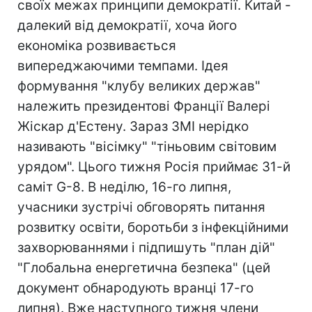
своїх межах принципи демократії. Китай -
далекий від демократії, хоча його
економіка розвивається
випереджаючими темпами. Ідея
формування "клубу великих держав"
належить президентові Франції Валері
Жіскар д'Естену. Зараз ЗМІ нерідко
називають "вісімку" "тіньовим світовим
урядом". Цього тижня Росія приймає 31-й
саміт G-8. В неділю, 16-го липня,
учасники зустрічі обговорять питання
розвитку освіти, боротьби з інфекційними
захворюваннями і підпишуть "план дій"
"Глобальна енергетична безпека" (цей
документ обнародують вранці 17-го
липня). Вже наступного тижня члени