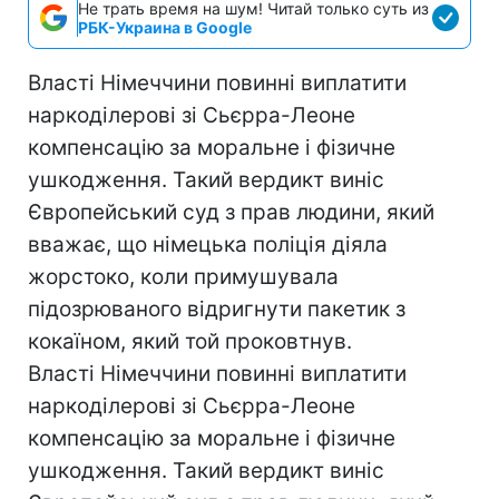
Не трать время на шум! Читай только суть из
РБК-Украина в Google
Власті Німеччини повинні виплатити
наркоділерові зі Сьєрра-Леоне
компенсацію за моральне і фізичне
ушкодження. Такий вердикт виніс
Європейський суд з прав людини, який
вважає, що німецька поліція діяла
жорстоко, коли примушувала
підозрюваного відригнути пакетик з
кокаїном, який той проковтнув.
Власті Німеччини повинні виплатити
наркоділерові зі Сьєрра-Леоне
компенсацію за моральне і фізичне
ушкодження. Такий вердикт виніс