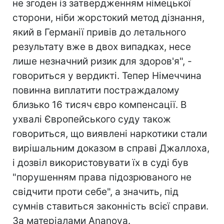
не згоден із затвердженням німецької
сторони, ніби жорстокий метод дізнання,
який в Германії привів до летального
результату вже в двох випадках, несе
лише незначний ризик для здоров'я", -
говориться у вердикті. Тепер Німеччина
повинна виплатити постраждалому
близько 16 тисяч євро компенсації. В
ухвалі Європейського суду також
говориться, що виявлені наркотики стали
вирішальним доказом в справі Джаллоха,
і дозвіл використовувати їх в суді був
"порушенням права підозрюваного не
свідчити проти себе", а значить, під
сумнів ставиться законність всієї справи.
За матеріалами Ananova.