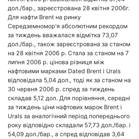
дол./бар., зареєстрована 28 квітня 2006г.
Для нафти Brent на ринку
Середземномор'я абсолютним рекордом
за тиждень вважалася відмітка 73,07
дол./бар., також зареєстрована за станом
на 28 квітня 2006 р. Стала за станом на 7
липня 2006 р. цінова різниця між
нафтовими марками Dated Brent і Urals
відповідала 5,04 дол., тоді як за станом на
30 червня 2006 р. спред за тиждень
складав 5,12 дол. Для порівняння, середні
за тиждень ціни нафтових марок Brent і
Urals за аналогічний період попереднього
року відповідно складали 57,73 дол./бар. і
54,09 дол./бар., а спред відповідав 3,64