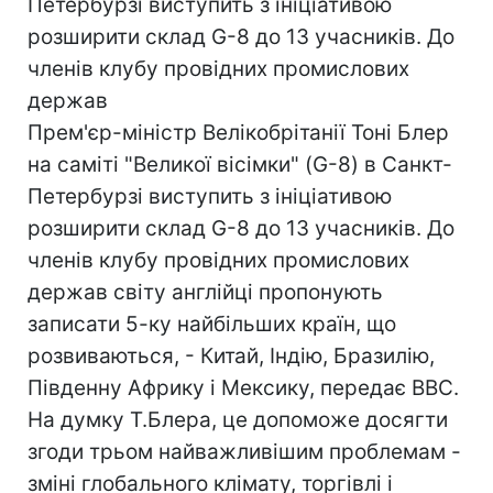
Петербурзі виступить з ініціативою
розширити склад G-8 до 13 учасників. До
членів клубу провідних промислових
держав
Прем'єр-міністр Велікобрітанії Тоні Блер
на саміті "Великої вісімки" (G-8) в Санкт-
Петербурзі виступить з ініціативою
розширити склад G-8 до 13 учасників. До
членів клубу провідних промислових
держав світу англійці пропонують
записати 5-ку найбільших країн, що
розвиваються, - Китай, Індію, Бразилію,
Південну Африку і Мексику, передає ВВС.
На думку Т.Блера, це допоможе досягти
згоди трьом найважливішим проблемам -
зміні глобального клімату, торгівлі і