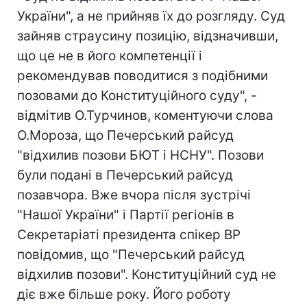
України", а не прийняв їх до розгляду. Суд
зайняв страусину позицію, відзначивши,
що це не в його компетенції і
рекомендував поводитися з подібними
позовами до Конституційного суду", -
відмітив О.Турчинов, коментуючи слова
О.Мороза, що Печерський райсуд
"відхилив позови БЮТ і НСНУ". Позови
були подані в Печерський райсуд
позавчора. Вже вчора після зустрічі
"Нашої України" і Партії регіонів в
Секретаріаті президента спікер ВР
повідомив, що "Печерський райсуд
відхилив позови". Конституційний суд не
діє вже більше року. Його роботу