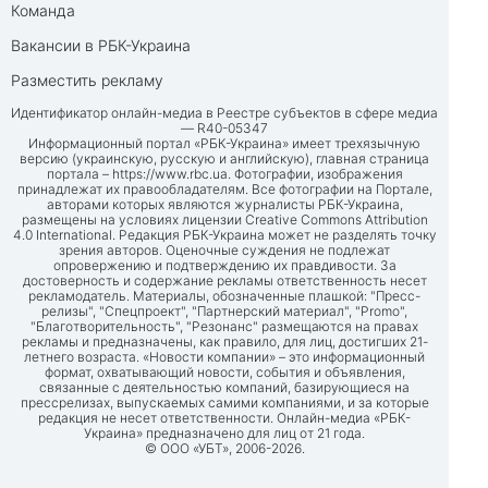
Команда
Вакансии в РБК-Украина
Разместить рекламу
Идентификатор онлайн-медиа в Реестре субъектов в сфере медиа
— R40-05347
Информационный портал «РБК-Украина» имеет трехязычную
версию (украинскую, русскую и английскую), главная страница
портала –
https://www.rbc.ua
. Фотографии, изображения
принадлежат их правообладателям. Все фотографии на Портале,
авторами которых являются журналисты РБК-Украина,
размещены на условиях лицензии Creative Commons Attribution
4.0 International. Редакция РБК-Украина может не разделять точку
зрения авторов. Оценочные суждения не подлежат
опровержению и подтверждению их правдивости. За
достоверность и содержание рекламы ответственность несет
рекламодатель. Материалы, обозначенные плашкой: "Пресс-
релизы", "Спецпроект", "Партнерский материал", "Promo",
"Благотворительность", "Резонанс" размещаются на правах
рекламы и предназначены, как правило, для лиц, достигших 21-
летнего возраста. «Новости компании» – это информационный
формат, охватывающий новости, события и объявления,
связанные с деятельностью компаний, базирующиеся на
прессрелизах, выпускаемых самими компаниями, и за которые
редакция не несет ответственности. Онлайн-медиа «РБК-
Украина» предназначено для лиц от 21 года.
© ООО «УБТ», 2006-2026.