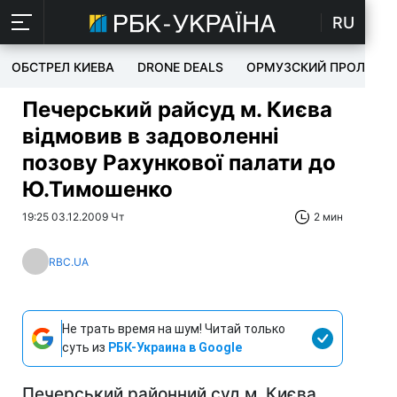
RU
ОБСТРЕЛ КИЕВА
DRONE DEALS
ОРМУЗСКИЙ ПРОЛИВ
Печерський райсуд м. Києва
відмовив в задоволенні
позову Рахункової палати до
Ю.Тимошенко
19:25 03.12.2009 Чт
2 мин
RBC.UA
Не трать время на шум! Читай только
суть из
РБК-Украина в Google
Печерський районний суд м. Києва