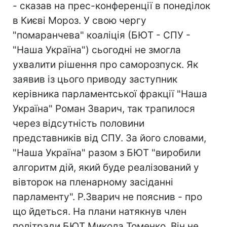
- сказав на прес-конференції в понеділок
в Києві Мороз. У свою чергу
"помаранчева" коаліція (БЮТ - СПУ -
"Наша Україна") сьогодні не змогла
ухвалити рішення про саморозпуск. Як
заявив із цього приводу заступник
керівника парламентської фракції "Наша
Україна" Роман Зварич, так трапилося
через відсутність половини
представників від СПУ. За його словами,
"Наша Україна" разом з БЮТ "виробили
алгоритм дій, який буде реалізований у
вівторок на пленарному засіданні
парламенту". Р.Зварич не пояснив - про
що йдеться. На плани натякнув член
політради БЮТ Микола Томенко. Він не