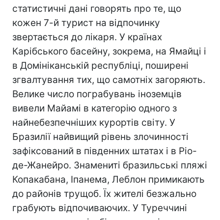
статистичні дані говорять про те, що
кожен 7-й турист на відпочинку
звертається до лікаря. У країнах
Карібського басейну, зокрема, на Ямайці і
в Домініканській республіці, поширені
згвалтування тих, що самотніх загоряють.
Велике число пограбувань іноземців
вивели Майамі в категорію одного з
найнебезпечніших курортів світу. У
Бразилії найвищий рівень злочинності
зафіксований в південних штатах і в Ріо-
де-Жанейро. Знамениті бразильські пляжі
Копакабана, Іпанема, Леблон примикають
до районів трущоб. Їх жителі безжально
грабують відпочиваючих. У Туреччині