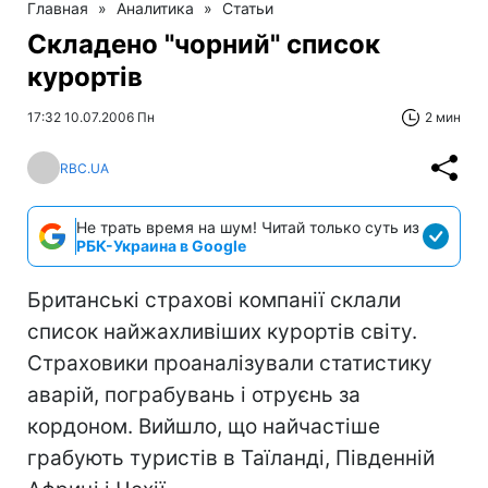
Главная
»
Аналитика
»
Статьи
Складено "чорний" список
курортів
17:32 10.07.2006 Пн
2 мин
RBC.UA
Не трать время на шум! Читай только суть из
РБК-Украина в Google
Британські страхові компанії склали
список найжахливіших курортів світу.
Страховики проаналізували статистику
аварій, пограбувань і отруєнь за
кордоном. Вийшло, що найчастіше
грабують туристів в Таїланді, Південній