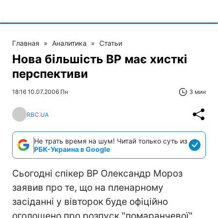
Главная
»
Аналитика
»
Статьи
Нова більшість ВР має хисткі
перспективи
18:16 10.07.2006 Пн
3 мин
RBC.UA
Не трать время на шум! Читай только суть из
РБК-Украина в Google
Сьогодні спікер ВР Олександр Мороз
заявив про те, що на пленарному
засіданні у вівторок буде офіційно
оголошено про розпуск "помаранчевої"