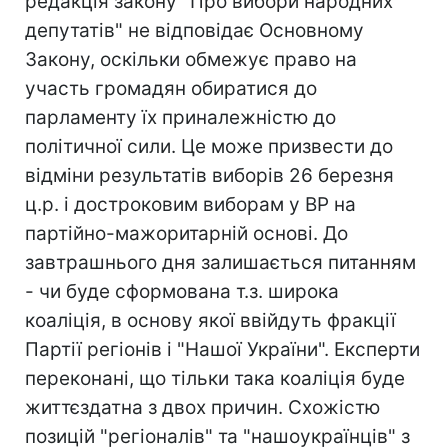
редакція закону "Про вибори народних
депутатів" не відповідає Основному
Закону, оскільки обмежує право на
участь громадян обиратися до
парламенту їх приналежністю до
політичної сили. Це може призвести до
відміни результатів виборів 26 березня
ц.р. і достроковим виборам у ВР на
партійно-мажоритарній основі. До
завтрашнього дня залишається питанням
- чи буде сформована т.з. широка
коаліція, в основу якої ввійдуть фракції
Партії регіонів і "Нашої України". Експерти
переконані, що тільки така коаліція буде
життєздатна з двох причин. Схожістю
позицій "регіоналів" та "нашоукраїнців" з