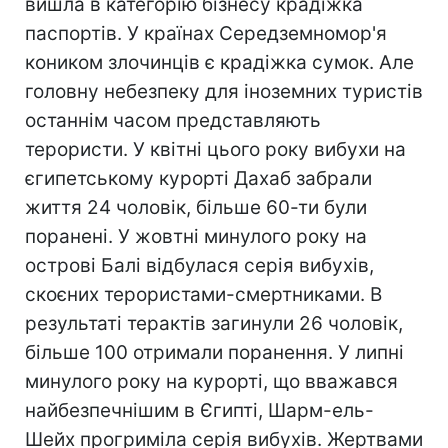
вишла в категорію бізнесу крадіжка
паспортів. У країнах Середземномор'я
коником злочинців є крадіжка сумок. Але
головну небезпеку для іноземних туристів
останнім часом представляють
терористи. У квітні цього року вибухи на
єгипетському курорті Дахаб забрали
життя 24 чоловік, більше 60-ти були
поранені. У жовтні минулого року на
острові Балі відбулася серія вибухів,
скоєних терористами-смертниками. В
результаті терактів загинули 26 чоловік,
більше 100 отримали поранення. У липні
минулого року на курорті, що вважався
найбезпечнішим в Єгипті, Шарм-ель-
Шейх прогриміла серія вибухів. Жертвами