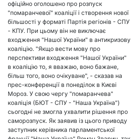
офіційно оголошено про розпуск
"помаранчевої" коаліції і створення нової
більшості у форматі Партія регіонів - СПУ
- КПУ. При цьому він не виключає
входження "Нашої України" в антикризову
коаліцію. "Якщо вести мову про
перспективи входження "Нашої України"
в коаліцію то, я вважаю, воно бажане,
більш того, воно очікуване", - сказав на
прес-конференції в понеділок в Києві
Мороз. У свою чергу "помаранчева"
коаліція (БЮТ - СПУ - "Наша Україна")
сьогодні не змогла ухвалити рішення про
саморозпуск. Як заявив із цього приводу
заступник керівника парламентської
фракції "Наша Україна" Роман Зварич, так