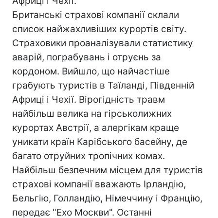
Африці і Чехії.
Британські страхові компанії склали
список найжахливіших курортів світу.
Страховики проаналізували статистику
аварій, пограбувань і отруєнь за
кордоном. Вийшло, що найчастіше
грабують туристів в Таїланді, Південній
Африці і Чехії. Вірогідність травм
найбільш велика на гірськолижних
курортах Австрії, а алергікам краще
уникати країн Карібського басейну, де
багато отруйних тропічних комах.
Найбільш безпечним місцем для туристів
страхові компанії вважають Ірландію,
Бельгію, Голландію, Німеччину і Францію,
передає "Ехо Москви". Останні