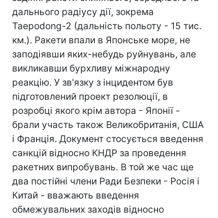
дальнього радіусу дії, зокрема
Taepodong-2 (дальність польоту - 15 тис.
км.). Ракети впали в Японське море, не
заподіявши яких-небудь руйнувань, але
викликавши бурхливу міжнародну
реакцію. У зв'язку з інцидентом був
підготовлений проект резолюції, в
розробці якого крім автора - Японії -
брали участь також Великобританія, США
і Франція. Документ стосується введення
санкцій відносно КНДР за проведення
ракетних випробувань. В той же час ще
два постійні члени Ради Безпеки - Росія і
Китай - вважають введення
обмежувальних заходів відносно