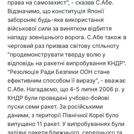
права на самозахист", - сказав С.Абе.
Відзначимо, що конституція Японії
забороняє будь-яке використання
військової сили за винятком відбиття
нападу зовнішнього ворога. С.Абе також в
черговий раз призвав світову спільноту
"продемонструвати тверду волю у
відповідь на ракетні випробування КНДР".
"Резолюція Ради Безпеки ООН стане
ефективним способом її виразу", - вважає
С.Абе. Нагадаємо, що 4-5 липня 2006 р. у
КНДР були проведені учбово-бойові
пуски семи ракет. За російськими
даними, з території Північної Кореї було
випущено 11 ракет. У випробуваннях були
задіяні ракети ближнього, середнього та