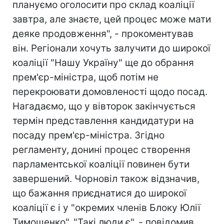
плануємо оголосити про склад коаліції
завтра, але знаєте, цей процес може мати
деяке продовження", - прокоментував
він. Регіонали хочуть залучити до широкої
коаліції "Нашу Україну" ще до обрання
прем'єр-міністра, щоб потім не
перекроювати домовленості щодо посад.
Нагадаємо, що у вівторок закінчується
термін представлення кандидатури на
посаду прем'єр-міністра. Згідно
регламенту, донині процес створення
парламентської коаліції повинен бути
завершений. Чорновіл також відзначив,
що бажання приєднатися до широкої
коаліції є і у "окремих членів Блоку Юлії
Тимошенко". "Такі люди є", - повідомив