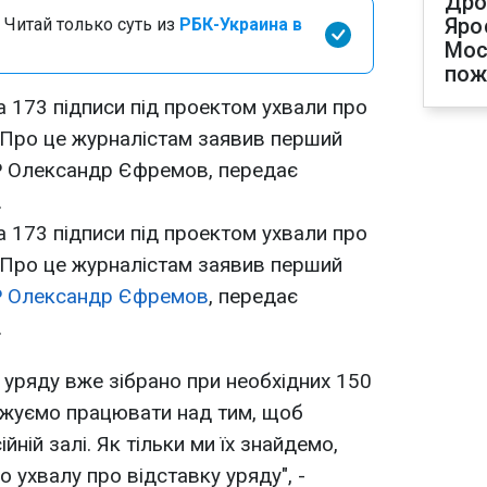
Дро
Яро
 Читай только суть из
РБК-Украина в
Мос
пож
ла 173 підписи під проектом ухвали про
. Про це журналістам заявив перший
ПР Олександр Єфремов, передає
а.
а 173 підписи під проектом ухвали про
. Про це журналістам заявив перший
Р
Олександр Єфремов
, передає
.
 уряду вже зібрано при необхідних 150
овжуємо працювати над тим, щоб
йній залі. Як тільки ми їх знайдемо,
 ухвалу про відставку уряду", -