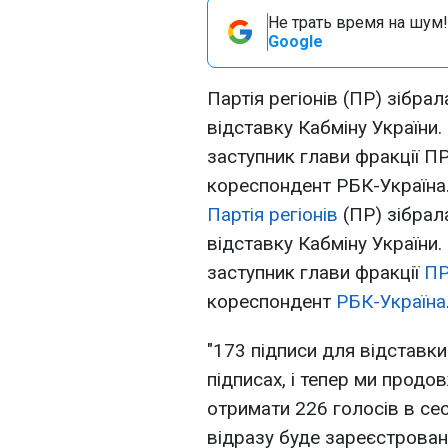
Не трать время на шум!
Google
Партія регіонів (ПР) зібра
відставку Кабміну України
заступник глави фракції 
кореспондент РБК-Україн
Партія регіонів
(ПР) зібрал
відставку Кабміну України
заступник глави фракції
П
кореспондент
РБК-Україна
"173 підписи для відставки
підписах, і тепер ми прод
отримати 226 голосів в сесі
відразу буде зареєстровано