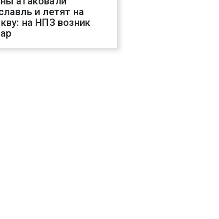
ны атаковали
славль и летят на
кву: на НПЗ возник
ар