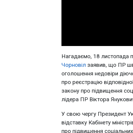
Нагадаємо, 18 листопада 
Чорновіл
заявив, що ПР шв
оголошення недовіри діючом
про реєстрацію відповідно
закону про підвищення со
лідера ПР Віктора Януковича
У свою чергу Президент У
відставку Кабінету міністр
про підвищення соціальних 