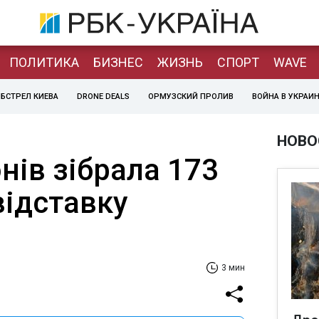
ПОЛИТИКА
БИЗНЕС
ЖИЗНЬ
СПОРТ
WAVE
БСТРЕЛ КИЕВА
DRONE DEALS
ОРМУЗСКИЙ ПРОЛИВ
ВОЙНА В УКРАИ
НОВО
онів зібрала 173
відставку
3 мин