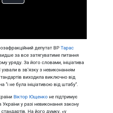
Play
Video
позафракційний депутат ВР
Тарас
идше за все затягуватиме питання
у уряду. За його словами, ініціатива
ї ухвали в зв'язку з невиконанням
цтандартів виходила виключно від
 "і не була ініціативою від штабу".
країни
Віктор Ющенко
не підтримує
ів України у разі невиконання закону
стандартів. На його думку, «у