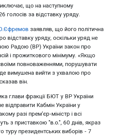
виключає, що на наступному
6 голосів за відставку уряду.
О.Єфремов
заявляв, що його політична
ро відставку уряду, оскільки уряд не
ною Радою (ВР) України закон про
нсій і прожиткового мінімуму. «Якщо
 своїми повноваженнями, порушувати
уде вимушена вийти з ухвалою про
сказав він.
ка глави фракції БЮТ у ВР України
е відправити Кабмін України у
акому разі прем'єр-міністр і всі
ть з приставкою "в.о.", 60 днів, якраз
о туру президентських виборів - 7