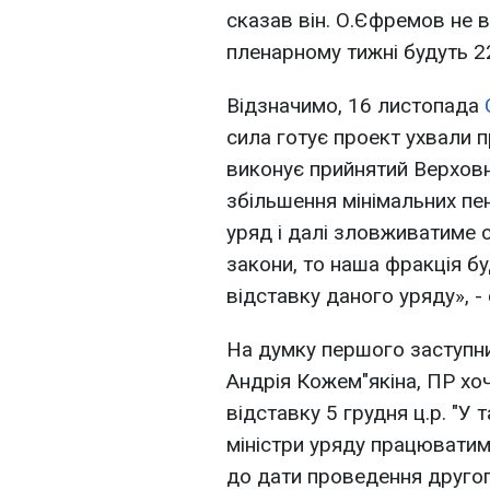
сказав він. О.Єфремов не 
пленарному тижні будуть 22
Відзначимо, 16 листопада
сила готує проект ухвали п
виконує прийнятий Верхов
збільшення мінімальних пе
уряд і далі зловживатиме
закони, то наша фракція б
відставку даного уряду», - 
На думку першого заступни
Андрія Кожем"якіна, ПР хоч
відставку 5 грудня ц.р. "У т
міністри уряду працюватиму
до дати проведення другог