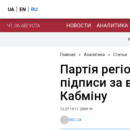
UA
EN
RU
НОВОСТИ
АНАЛИТИКА
ЧТ, 06 АВГУСТА
О
Главная
»
Аналитика
»
Статьи
Партія регі
підписи за 
Кабміну
12:27 19.11.2009 Чт
RBC.UA