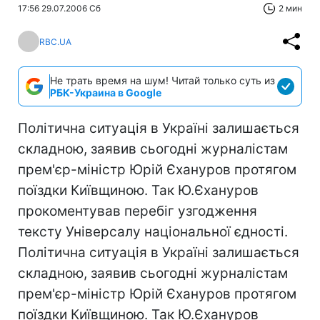
17:56 29.07.2006 Сб
2 мин
RBC.UA
Не трать время на шум! Читай только суть из
РБК-Украина в Google
Політична ситуація в Україні залишається
складною, заявив сьогодні журналістам
прем'єр-міністр Юрій Єхануров протягом
поїздки Київщиною. Так Ю.Єхануров
прокоментував перебіг узгодження
тексту Універсалу національної єдності.
Політична ситуація в Україні залишається
складною, заявив сьогодні журналістам
прем'єр-міністр Юрій Єхануров протягом
поїздки Київщиною. Так Ю.Єхануров