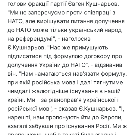
голови фракції партії Євген Кушнарьов.
"Ми не заперечуємо проти співпраці з
НАТО, але вирішувати питання долучення
до НАТО може тільки український народ
на референдумі", - наголосив
Є.Кушнарьов. "Нас же примушують
підписатися під формулою договору про
долучення України до НАТО", - відзначив
він. "Нам намагаються нав'язати формулу,
при якій російська мова і далі тягнутиме
чимдалі жалюгідніше існування в нашій
країні. Ми - за рівноправ'я української і
російської мов", - сказав Є.Кушнарьов. "І,
нарешті, нам пропонують йти до Європи,
взагалі забувши про існування Росії. Ми ж
пропонуємо, щоб в тексті була згадка і