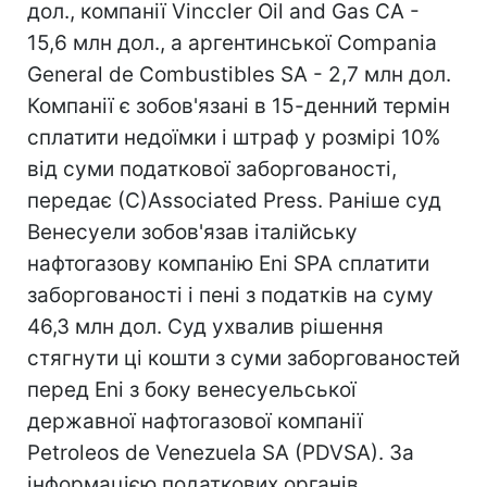
дол., компанії Vinccler Oil and Gas CA -
15,6 млн дол., а аргентинської Compania
General de Combustibles SA - 2,7 млн дол.
Компанії є зобов'язані в 15-денний термін
сплатити недоїмки і штраф у розмірі 10%
від суми податкової заборгованості,
передає (С)Associated Press. Раніше суд
Венесуели зобов'язав італійську
нафтогазову компанію Eni SPA сплатити
заборгованості і пені з податків на суму
46,3 млн дол. Суд ухвалив рішення
стягнути ці кошти з суми заборгованостей
перед Eni з боку венесуельської
державної нафтогазової компанії
Petroleos de Venezuela SA (PDVSA). За
інформацією податкових органів