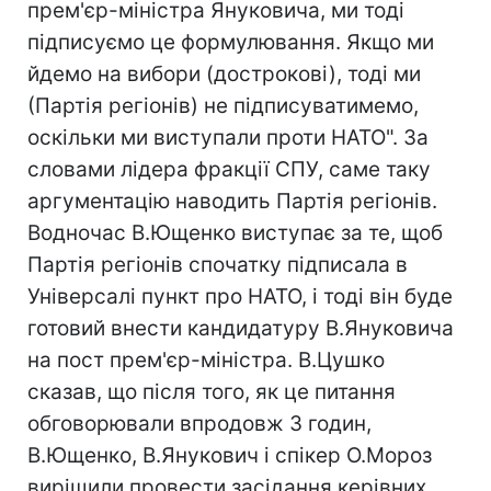
прем'єр-міністра Януковича, ми тоді
підписуємо це формулювання. Якщо ми
йдемо на вибори (дострокові), тоді ми
(Партія регіонів) не підписуватимемо,
оскільки ми виступали проти НАТО". За
словами лідера фракції СПУ, саме таку
аргументацію наводить Партія регіонів.
Водночас В.Ющенко виступає за те, щоб
Партія регіонів спочатку підписала в
Універсалі пункт про НАТО, і тоді він буде
готовий внести кандидатуру В.Януковича
на пост прем'єр-міністра. В.Цушко
сказав, що після того, як це питання
обговорювали впродовж 3 годин,
В.Ющенко, В.Янукович і спікер О.Мороз
вирішили провести засідання керівних