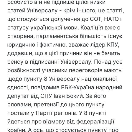
особисто він не підпише цілої низки
статей Універсалу - крім іншого, це статті,
що стосуються долучення до СОТ, НАТО і
статусу української мови. Коаліція вже є
створена, парламентська більшість існує
юридично і фактично, вважає лідер КПУ,
додавши, що з цієї причини він не бачить
сенсу в підписанні Універсалу. Понад усе
розбіжності учасники переговорів мають
щодо пункту 8 Універсалу національної
єдності, повідомив РБК-Україна народний
депутат від СПУ Іван Бокий. За його
словами, претензії до цього пункту
постали у Партії регіонів. У 8 пункті
йдеться про відмову від федералізації
країни. А ось, що стосується пункту про