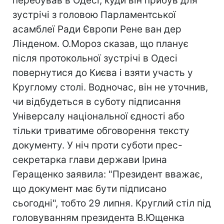
перебував в Одесі, куди він прибув для
зустрічі з головою Парламентської
асамблеї Ради Європи Рене ван дер
Лінденом. О.Мороз сказав, що планує
після протокольної зустрічі в Одесі
повернутися до Києва і взяти участь у
Круглому столі. Водночас, він не уточнив,
чи відбудеться в суботу підписання
Універсалу національної єдності або
тільки триватиме обговорення тексту
документу. У ніч проти суботи прес-
секретарка глави держави Ірина
Геращенко заявила: "Президент вважає,
що документ має бути підписано
сьогодні", тобто 29 липня. Круглий стіл під
головуванням президента В.Ющенка