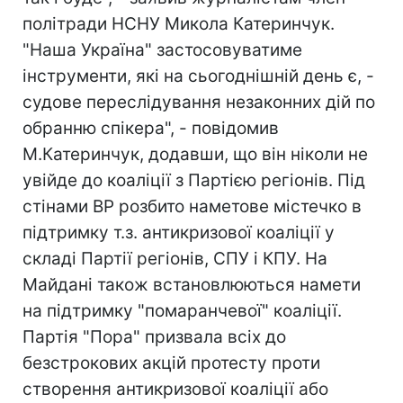
політради НСНУ Микола Катеринчук.
"Наша Україна" застосовуватиме
інструменти, які на сьогоднішній день є, -
судове переслідування незаконних дій по
обранню спікера", - повідомив
М.Катеринчук, додавши, що він ніколи не
увійде до коаліції з Партією регіонів. Під
стінами ВР розбито наметове містечко в
підтримку т.з. антикризової коаліції у
складі Партії регіонів, СПУ і КПУ. На
Майдані також встановлюються намети
на підтримку "помаранчевої" коаліції.
Партія "Пора" призвала всіх до
безстрокових акцій протесту проти
створення антикризової коаліції або