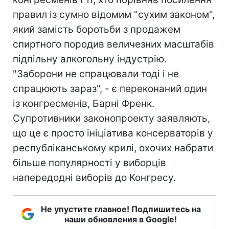
правил із сумно відомим "сухим законом",
який замість боротьби з продажем
спиртного породив величезних масштабів
підпільну алкогольну індустрію.
"Заборони не спрацювали тоді і не
спрацюють зараз", - є переконаний один
із конгресменів, Барні Френк.
Супротивники законопроекту заявляють,
що це є просто ініціатива консерваторів у
республіканському крилі, охочих набрати
більше популярності у виборців
напередодні виборів до Конгресу.
Не упустите главное! Подпишитесь на
наши обновления в Google!