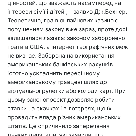
цінностей, що зважають насамперед на
інтереси сім'ї і дітей", - заявив Дж.Бехнер.
Теоретично, гра в онлайнових казино є
порушенням закону вже зараз, проте досі
залишалася лазівка: законом заборонено
грати в США, а інтернет географічних меж
не визнає. Заборона на використання
американських банківських рахунків
істотно ускладнить пересічному
американському гравцеві шлях до
віртуальної рулетки або колоди карт. При
цьому законопроект дозволяє робити
ставки на скачках і в лотереях, що їх
провадить влада різних американських
штатів. Це спричинило заперечення
деяких депутатів, які заявили, що