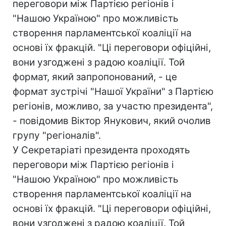
переговори між Партією регіонів і
"Нашою Україною" про можливість
створення парламентської коаліції на
основі їх фракцій. "Ці переговори офіційні,
вони узгоджені з радою коаліції. Той
формат, який запропонований, - це
формат зустрічі "Нашої України" з Партією
регіонів, можливо, за участю президента",
- повідомив Віктор Янукович, який очолив
групу "регіоналів".
У Секретаріаті президента проходять
переговори між Партією регіонів і
"Нашою Україною" про можливість
створення парламентської коаліції на
основі їх фракцій. "Ці переговори офіційні,
вони узгоджені з радою коаліції. Той