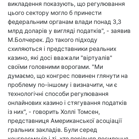
викладення показують, що регулювання
цього сектору могло б принести
федеральним органам влади понад 3,3
млрд доларів у вигляді податків", - заявив
М.Болчерек. До такого підходу
схиляються і представники реальних
казино, які досі вважали "віртуалів"
своїми головними ворогами. "Ми
думаємо, що конгрес повинен глянути на
проблему по-іншому і визначити, чи є
технологічні способи регулювання
онлайнових казино і стягування податків
із них", - говорить Холлі Томсен,
представниця Американської асоціації
гральних закладів. Були серед
конгресменів і ті, хто порівняв посилення