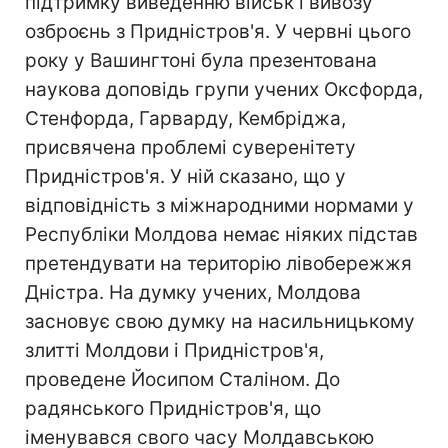
підтримку виведенню військ і вивозу
озброєнь з Придністров'я. У червні цього
року у Вашингтоні була презентована
наукова доповідь групи учених Оксфорда,
Стенфорда, Гарварду, Кембріджа,
присвячена проблемі суверенітету
Придністров'я. У ній сказано, що у
відповідність з міжнародними нормами у
Республіки Молдова немає ніяких підстав
претендувати на територію лівобережжя
Дністра. На думку учених, Молдова
засновує свою думку на насильницькому
злитті Молдови і Придністров'я,
проведене Йосипом Сталіном. До
радянського Придністров'я, що
іменувався свого часу Молдавською