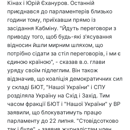
Кінах і Юрій Єхануров. Останній
приєднався до парламентерів близько
години тому, приїхавши прямо із
засідання Кабміну. "Йдуть переговори з
приводу того, щоб будь-які з'ясування
відносин йшли мирним шляхом, що
потрібно сідати за стіл переговорів, і ми є
єдиною країною", - сказав в.о. глави
уряду своїм підлеглим. Він також
відзначив, що коаліція демократичних сил
у складі БЮТ, "Нашої України" і СПУ
розділяла Україну на Схід і Захід. Тим
часом фракції БЮТ і "Нашої України" у ВР
заявили, що блокуватимуть працю
парламенту до 22 липня. "Стовідсотково
так і буде", - заявив журналістам член