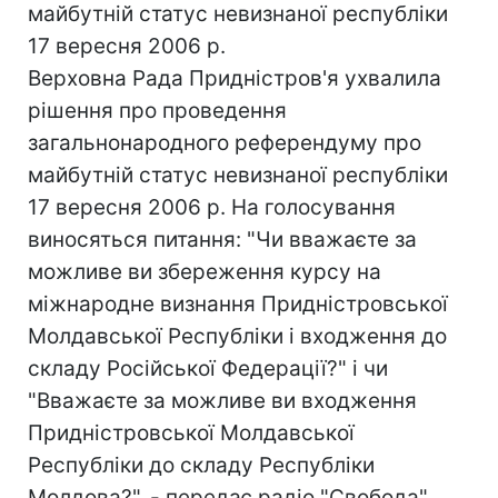
майбутній статус невизнаної республіки
17 вересня 2006 р.
Верховна Рада Придністров'я ухвалила
рішення про проведення
загальнонародного референдуму про
майбутній статус невизнаної республіки
17 вересня 2006 р. На голосування
виносяться питання: "Чи вважаєте за
можливе ви збереження курсу на
міжнародне визнання Придністровської
Молдавської Республіки і входження до
складу Російської Федерації?" і чи
"Вважаєте за можливе ви входження
Придністровської Молдавської
Республіки до складу Республіки
Молдова?", - передає радіо "Свобода".