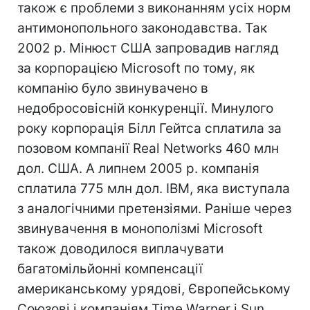
також є проблеми з виконанням усіх норм
антимонопольного законодавства. Так
2002 р. Мінюст США запровадив нагляд
за корпорацією Microsoft по тому, як
компанію було звинувачено в
недобросовісній конкуренції. Минулого
року корпорація Білл Гейтса сплатила за
позовом компанії Real Networks 460 млн
дол. США. А липнем 2005 р. компанія
сплатила 775 млн дол. IBM, яка виступала
з аналогічними претензіями. Раніше через
звинувачення в монополізмі Microsoft
також доводилося виплачувати
багатомільйонні компенсації
американському урядові, Європейському
Союзові і компаніям Time Warner і Sun