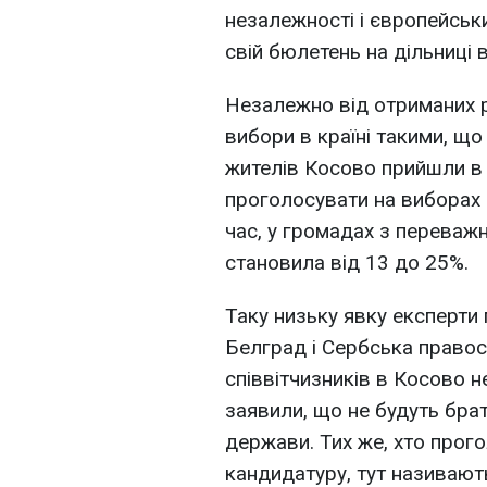
незалежності і європейськи
свій бюлетень на дільниці в
Незалежно від отриманих р
вибори в країні такими, що
жителів Косово прийшли в 
проголосувати на виборах 
час, у громадах з переваж
становила від 13 до 25%.
Таку низьку явку експерти 
Белград і Сербська право
співвітчизників в Косово н
заявили, що не будуть бра
держави. Тих же, хто прого
кандидатуру, тут називают