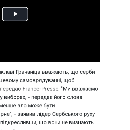
Play
Video
анклаві Грачаніца вважають, що серби
ісцевому самоврядуванні, щоб
, передає France-Presse. "Ми вважаємо
у виборах, - передає його слова
е менше зло може бути
не", - заявив лідер Сербського руху
 підкресливши, що вони не визнають