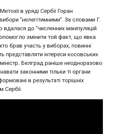
Метохії в уряді Сербії Горан
вибори "нелегітимними". За словами Г.
 вдалася до "численних маніпуляцій
допомогло змінити той факт, що явка
 хто брав участь у виборах, повинні
ть представляти інтереси косовських
 міністр. Белград раніше неодноразово
знавати законними тільки ті органи
формовані в результаті торішніх
 Сербії.