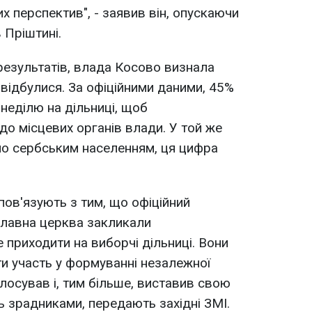
х перспектив", - заявив він, опускаючи
 Пріштині.
езультатів, влада Косово визнала
 відбулися. За офіційними даними, 45%
неділю на дільниці, щоб
до місцевих органів влади. У той же
но сербським населенням, ця цифра
пов'язують з тим, що офіційний
славна церква закликали
е приходити на виборчі дільниці. Вони
ти участь у формуванні незалежної
лосував і, тим більше, виставив свою
ь зрадниками, передають західні ЗМІ.