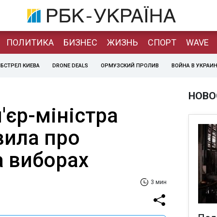
ПОЛИТИКА
БИЗНЕС
ЖИЗНЬ
СПОРТ
WAVE
БСТРЕЛ КИЕВА
DRONE DEALS
ОРМУЗСКИЙ ПРОЛИВ
ВОЙНА В УКРАИ
НОВО
'єр-міністра
вила про
а виборах
3 мин