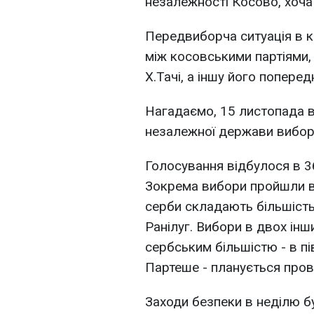
незалежності Косово, хоча
Передвиборча ситуація в к
між косовськими партіями,
Х.Тачі, а іншу його попере
Нагадаємо, 15 листопада в
незалежної держави вибор
Голосування відбулося в 36
Зокрема вибори пройшли в 
серби складають більшість 
Ранілуг. Вибори в двох інш
сербським більшістю - в пі
Партеше - планується прове
Заходи безпеки в неділю б