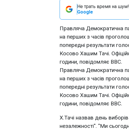
Не трать время на шум!
Google
Правляча Демократична па
на перших з часів проголо
попередні результати голо
Косово Хашим Тачі. Офіційн
години, повідомляє ВВС.
Правляча Демократична па
на перших з часів проголо
попередні результати голо
Косово Хашим Тачі. Офіційн
години, повідомляє ВВС.
Х.Тачі назвав день виборі
незалежності". "Ми сьогодн