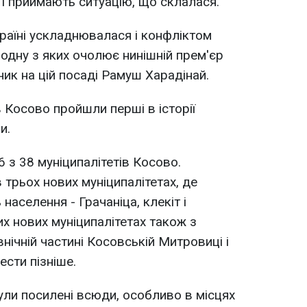
 і приймають ситуацію, що склалася.
раїні ускладнювалася і конфліктом
 одну з яких очолює нинішній прем'єр
дник на цій посаді Рамуш Харадінай.
 Косово пройшли перші в історії
и.
 з 38 муніципалітетів Косово.
трьох нових муніципалітетах, де
населення - Грачаніца, клекіт і
их нових муніципалітетах також з
внічній частині Косовській Митровиці і
сти пізніше.
ули посилені всюди, особливо в місцях