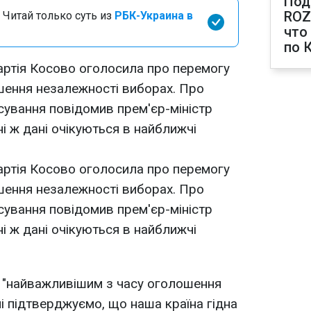
Под
ROZ
 Читай только суть из
РБК-Украина в
что
по 
ртія Косово оголосила про перемогу
шення незалежності виборах. Про
сування повідомив прем'єр-міністр
і ж дані очікуються в найближчі
ртія Косово оголосила про перемогу
шення незалежності виборах. Про
сування повідомив прем'єр-міністр
і ж дані очікуються в найближчі
в "найважливішим з часу оголошення
і підтверджуємо, що наша країна гідна