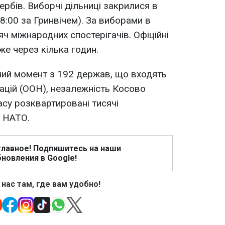
рбів. Виборчі дільниці закрилися в
8:00 за Гринвічем). За виборами в
ч міжнародних спостерігачів. Офіційні
же через кілька годин.
ний момент з 192 держав, що входять
націй (ООН), незалежність Косово
асу розквартировані тисячі
в НАТО.
главное! Подпишитесь на наши
новления в Google!
 нас там, где вам удобно!