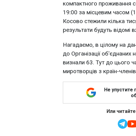
компактного проживання се
19:00 за місцевим часом (1
Косово стежили кілька тися
результати будуть відомі в
Нагадаємо, в цілому на да
до Організації об'єднаних 
визнали 63. Тут до цього ч
миротворців з країн-члені
Не упустите 
об
Или читайте