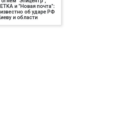
 огнем "Эпицентр",
ETKA и "Новая почта":
 известно об ударе РФ
Киеву и области