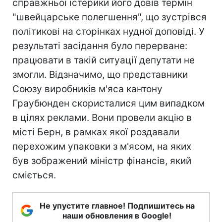
справжньої істерики його довів термін
"швейцарське полегшення", що зустрівся
політикові на сторінках нудної доповіді. У
результаті засідання було перерване:
працювати в такій ситуації депутати не
змогли. Відзначимо, що представники
Союзу виробників м'яса кантону
Граубюнден скористалися цим випадком
в цілях реклами. Вони провели акцію в
місті Берн, в рамках якої роздавали
перехожим упаковки з м'ясом, на яких
був зображений міністр фінансів, який
сміється.
Не упустите главное! Подпишитесь на
наши обновления в Google!