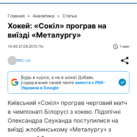
Главная
»
Аналитика
»
Статьи
Хокей: «Сокіл» програв на
виїзді «Металургу»
14:46 27.09.2010 Пн
1 мин
RBC.UA
Будь в курсе, а не в шоке! Добавь
содержание своей ленте
вместе с РБК-
Украина в Google
Київський «Сокіл» програв черговий матч
в чемпіонаті Білорусі з хокею. Підопічні
Олександра Сеуканда поступилися на
виїзді жлобинському «Металургу» з