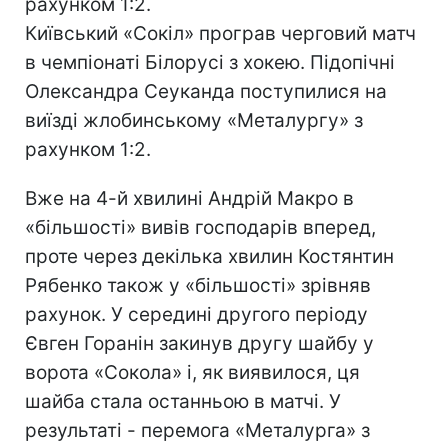
рахунком 1:2.
Київський «Сокіл» програв черговий матч
в чемпіонаті Білорусі з хокею. Підопічні
Олександра Сеуканда поступилися на
виїзді жлобинському «Металургу» з
рахунком 1:2.
Вже на 4-й хвилині Андрій Макро в
«більшості» вивів господарів вперед,
проте через декілька хвилин Костянтин
Рябенко також у «більшості» зрівняв
рахунок. У середині другого періоду
Євген Горанін закинув другу шайбу у
ворота «Сокола» і, як виявилося, ця
шайба стала останньою в матчі. У
результаті - перемога «Металурга» з