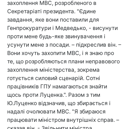
захоплення МВС, розробленого в
Секретаріаті президента. "Єдине
завдання, яке вони поставили для
Генпрокуратури і Медведько, - висунути
проти мене будь-яке звинувачення і
усунути мене з посади. – підкреслив він. –
Вони хочуть захопити МВС, і я знаю про
те, що розробляються плани неправового
захоплення міністерства, зокрема
готується силовий сценарій. Сотні
працівників ГПУ намагаються знайти
щось проти Луценка.". Разом з тим
Ю.Луценко відзначив, що збирається і
надалі очолювати МВС. "Я збираюся
працювати міністром внутрішніх справ. –
сказав він. - Звільнити міністра