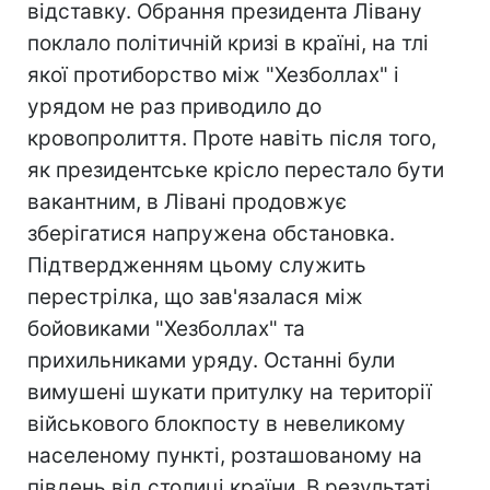
відставку. Обрання президента Лівану
поклало політичній кризі в країні, на тлі
якої протиборство між "Хезболлах" і
урядом не раз приводило до
кровопролиття. Проте навіть після того,
як президентське крісло перестало бути
вакантним, в Лівані продовжує
зберігатися напружена обстановка.
Підтвердженням цьому служить
перестрілка, що зав'язалася між
бойовиками "Хезболлах" та
прихильниками уряду. Останні були
вимушені шукати притулку на території
військового блокпосту в невеликому
населеному пункті, розташованому на
південь від столиці країни. В результаті