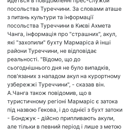
йдеться в повідомленні прес-служби
посольства Туреччини. За словами аташе
з питань культури та інформації
посольства Туреччини в Києві Ахмета
Чанга, інформація про "страшних", акул,
які "захопили" бухту Мармаріса й інші
райони Туреччини, не відповідає
реальності. "Відомо, що до
сьогоднішнього дня не було випадків,
пов'язаних з нападом акул на курортному
узбережжі Туреччини", - сказав він.
А.Чанга також повідомив, що в
туристичному регіоні Мармаріс є затока
під назвою Гекова, і до однієї з бухт затоки
- Бонджук - дійсно припливають акули,
але тільки в певний період і лише з метою