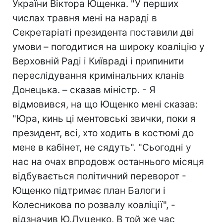
України Віктора Ющенка. "У перших
числах травня мені на нараді в
Секретаріаті президента поставили дві
умови – погодитися на широку коаліцію у
Верховній Раді і Київраді і припинити
переслідування кримінальних кланів
Донецька. – сказав міністр. - Я
відмовився, на що Ющенко мені сказав:
"Юра, кинь ці ментовські звички, поки я
президент, всі, хто ходить в костюмі до
мене в кабінет, не сядуть". "Сьогодні у
нас на очах впродовж останнього місяця
відбувається політичний переворот -
Ющенко підтримає план Балоги і
Колесникова по розвалу коаліції", -
відзначив Ю.Луценко. В той же час