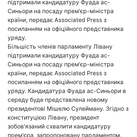
підтримали кандидатуру Фуада ас-
Синьори на посаду прем'єр-міністра
країни, передає Associated Press з
посиланням на офіційного представника
уряду.
Більшість членів парламенту Лівану
підтримали кандидатуру Фуада ас-
Синьори на посаду прем'єр-міністра
країни, передає Associated Press з
посиланням на офіційного представника
уряду. Кандидатура Фуада ас-Синьори в
середу буде представлена новому
президентові Мішелю Сулейману. Згідно з
конституцією Лівану, президент
зобов'язаний схвалити кандидатуру
прем'єра, запропоновану парламентом.