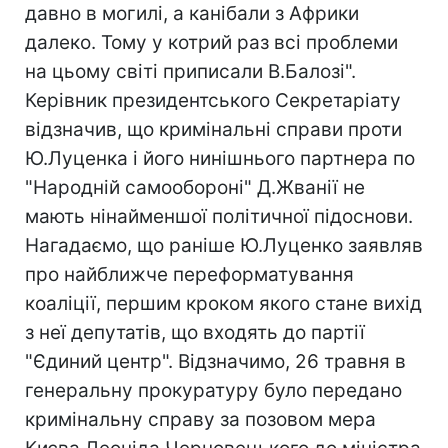
давно в могилі, а канібали з Африки
далеко. Тому у котрий раз всі проблеми
на цьому світі приписали В.Балозі".
Керівник президентського Секретаріату
відзначив, що кримінальні справи проти
Ю.Луценка і його нинішнього партнера по
"Народній самообороні" Д.Жванії не
мають нінайменшої політичної підоснови.
Нагадаємо, що раніше Ю.Луценко заявляв
про найближче переформатування
коаліції, першим кроком якого стане вихід
з неї депутатів, що входять до партії
"Єдиний центр". Відзначимо, 26 травня в
генеральну прокуратуру було передано
кримінальну справу за позовом мера