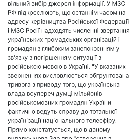
вільний вибір джерел інформації. У МЗС
РФ підкреслюють, що останнім часом на
адресу керівництва Російської Федерації
і МЗС Росії надходять численні звертання
українських громадських організацій і
громадян з глибоким занепокоєнням у
зв'язку з погіршенням ситуації з
російською мовою в Україні. "У вказаних
зверненнях висловлюється обгрунтована
тривога з приводу того, що українська
влада всупереч думці мільйонів
російськомовних громадян України
фактично ведуть справу до тотальної
українізації національного телеефіру.
Прямо констатується, що в даному
випадку мова йде про "створення в