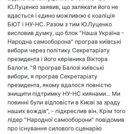
Ю.Луценко заявив, що залякати його не
вдасться і єдино можливою є коаліція
БЮТ і НУ-НС. Разом з тим Ю.Луценко
висловив думку, що блок "Наша Україна -
Народна самооборона" програв київські
вибори через політику Секретаріату
президента і його керівника Віктора
Балоги. "Я програв Балозі київські
вибори, я програв Секретаріату
президента, якому вдалося повністю
знищити підтримку НУ-НС киянами... Ми
повинні були відповісти в Києві за зраду
наших вождів", - підкреслив він. Крім того
лідер "Народної самооборони" повідомив
про існування силового сценарію