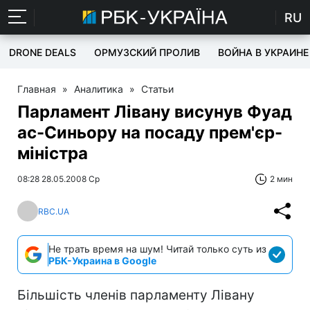
RU
DRONE DEALS
ОРМУЗСКИЙ ПРОЛИВ
ВОЙНА В УКРАИНЕ
Главная
»
Аналитика
»
Статьи
Парламент Лівану висунув Фуад
ас-Синьору на посаду прем'єр-
міністра
08:28 28.05.2008 Ср
2 мин
RBC.UA
Не трать время на шум! Читай только суть из
РБК-Украина в Google
Більшість членів парламенту Лівану