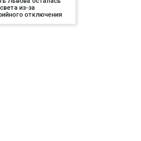
ть Львова осталась
 света из-за
рийного отключения