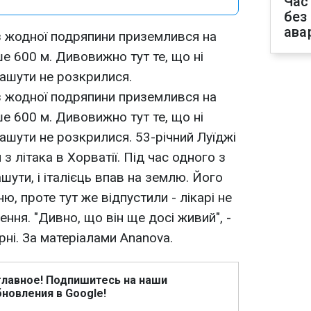
Час
без
ава
з жодної подряпини приземлився на
е 600 м. Дивовижно тут те, що ні
рашути не розкрилися.
з жодної подряпини приземлився на
е 600 м. Дивовижно тут те, що ні
ашути не розкрилися. 53-річний Луїджі
з літака в Хорватії. Під час одного з
ути, і італієць впав на землю. Його
ю, проте тут же відпустили - лікарі не
ня. "Дивно, що він ще досі живий", -
рні. За матеріалами Ananova.
главное! Подпишитесь на наши
новления в Google!