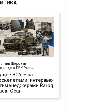
ИТИКА
тантин Широкун
спондент РБК-Украина
ущее ВСУ – за
оскелетами: интервью
оп-менеджерами Rarog
ical Gear