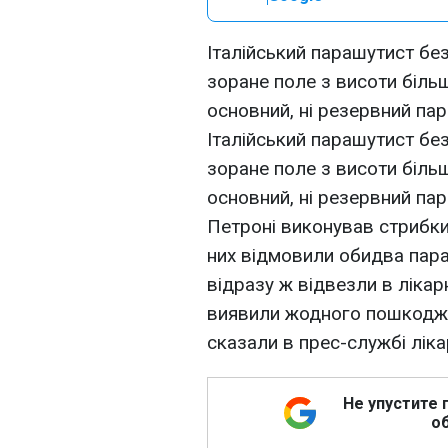
Італійський парашутист бе
зоране поле з висоти більш
основний, ні резервний па
Італійський парашутист бе
зоране поле з висоти більш
основний, ні резервний пар
Петроні виконував стрибки 
них відмовили обидва параш
відразу ж відвезли в лікарн
виявили жодного пошкоджен
сказали в прес-службі ліка
Не упустите 
об