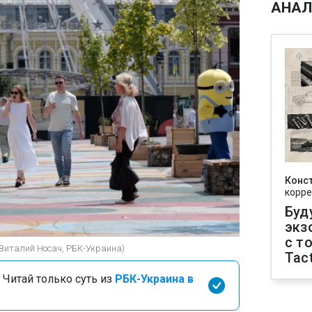
АНАЛ
Конс
корре
Буд
экз
с т
(Виталий Носач, РБК-Украина)
Tact
 Читай только суть из
РБК-Украина в