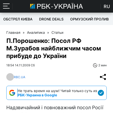
RU
ОБСТРЕЛ КИЕВА
DRONE DEALS
ОРМУЗСКИЙ ПРОЛИВ
Главная
»
Аналитика
»
Статьи
П.Порошенко: Посол РФ
М.Зурабов найближчим часом
прибуде до України
18:54 14.11.2009 Сб
2 мин
RBC.UA
Не трать время на шум! Читай только суть из
РБК-Украина в Google
Надзвичайний і повноважний посол Росії