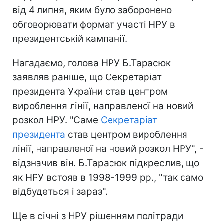
від 4 липня, яким було заборонено
обговорювати формат участі НРУ в
президентській кампанії.
Нагадаємо, голова НРУ Б.Тарасюк
заявляв раніше, що Секретаріат
президента України став центром
вироблення лінії, направленої на новий
розкол НРУ. "Саме
Секретаріат
президента
став центром вироблення
лінії, направленої на новий розкол НРУ", -
відзначив він. Б.Тарасюк підкреслив, що
як НРУ встояв в 1998-1999 рр., "так само
відбудеться і зараз".
Ще в січні з НРУ рішенням політради