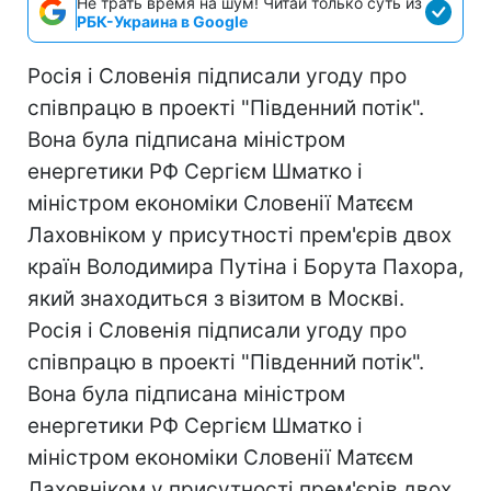
Не трать время на шум! Читай только суть из
РБК-Украина в Google
Росія і Словенія підписали угоду про
співпрацю в проекті "Південний потік".
Вона була підписана міністром
енергетики РФ Сергієм Шматко і
міністром економіки Словенії Матєєм
Лаховніком у присутності прем'єрів двох
країн Володимира Путіна і Борута Пахора,
який знаходиться з візитом в Москві.
Росія і Словенія підписали угоду про
співпрацю в проекті "Південний потік".
Вона була підписана міністром
енергетики РФ Сергієм Шматко і
міністром економіки Словенії Матєєм
Лаховніком у присутності прем'єрів двох