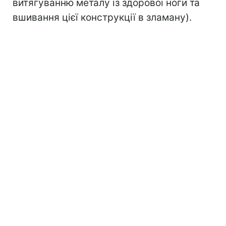
витягуванню металу із здорової ноги та
вшивання цієї конструкції в зламану).