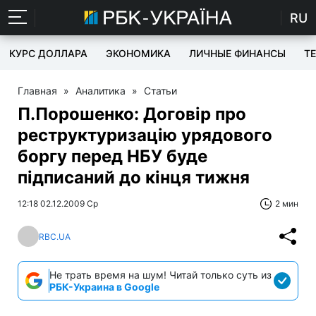
RU
КУРС ДОЛЛАРА
ЭКОНОМИКА
ЛИЧНЫЕ ФИНАНСЫ
T
Главная
»
Аналитика
»
Статьи
П.Порошенко: Договір про
реструктуризацію урядового
боргу перед НБУ буде
підписаний до кінця тижня
12:18 02.12.2009 Ср
2 мин
RBC.UA
Не трать время на шум! Читай только суть из
РБК-Украина в Google