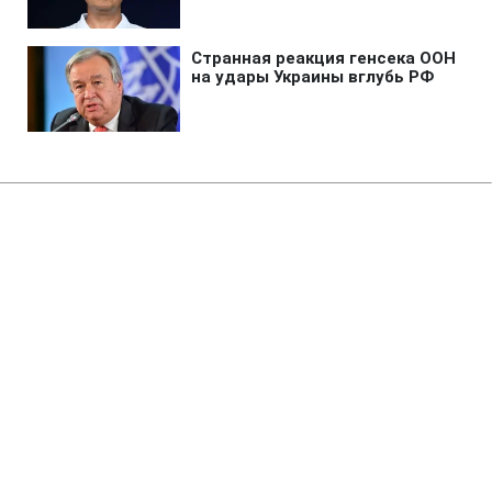
Главная
»
Аналитика
»
Статьи
УАК: Експорт українського
зерна за 5 міс. МР перевищив
торішні об'єми на 0,5 млн т
11:21 02.12.2009 Ср
2 мин
RBC.UA
Не трать время на шум! Читай только суть из