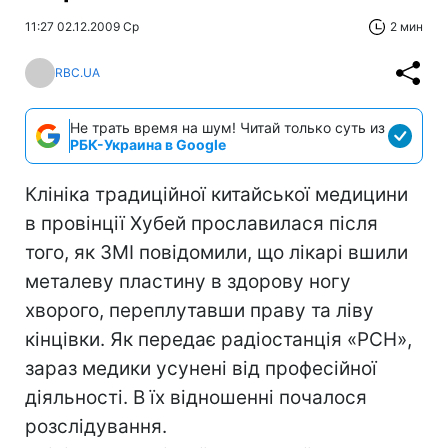
11:27 02.12.2009 Ср
2 мин
RBC.UA
Не трать время на шум! Читай только суть из
РБК-Украина в Google
Клініка традиційної китайської медицини
в провінції Хубей прославилася після
того, як ЗМІ повідомили, що лікарі вшили
металеву пластину в здорову ногу
хворого, переплутавши праву та ліву
кінцівки. Як передає радіостанція «РСН»,
зараз медики усунені від професійної
діяльності. В їх відношенні почалося
розслідування.