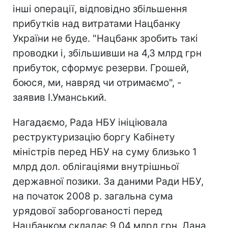
інші операції, відповідно збільшення
прибутків над витратами Нацбанку
України не буде. "Нацбанк зробить такі
проводки і, збільшивши на 4,3 млрд грн
прибуток, сформує резерви. Грошей,
боюся, ми, навряд чи отримаємо", -
заявив І.Уманський.
Нагадаємо, Рада НБУ ініціювала
реструктуризацію боргу Кабінету
міністрів перед НБУ на суму близько 1
млрд дол. облігаціями внутрішньої
державної позики. За даними Ради НБУ,
на початок 2008 р. загальна сума
урядової заборгованості перед
Нацбанком складає 9,04 млрд грн. Дана