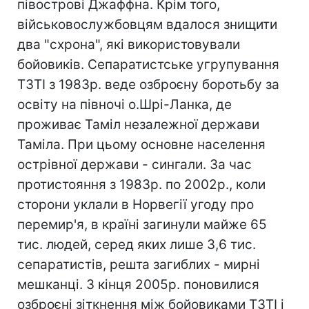
півострові Джаффна. Крім того,
військовослужбовцям вдалося знищити
два "схрона", які використовували
бойовиків. Сепаратистське угрупування
ТЗТІ з 1983р. веде озброєну боротьбу за
освіту на півночі о.Шрі-Ланка, де
проживає Таміл незалежної держави
Таміла. При цьому основне населення
острівної держави - сингали. За час
протистояння з 1983р. по 2002р., коли
сторони уклали в Норвегії угоду про
перемир'я, в країні загинули майже 65
тис. людей, серед яких лише 3,6 тис.
сепаратистів, решта загиблих - мирні
мешканці. З кінця 2005р. поновилися
озброєні зіткнення між бойовиками ТЗТІ і