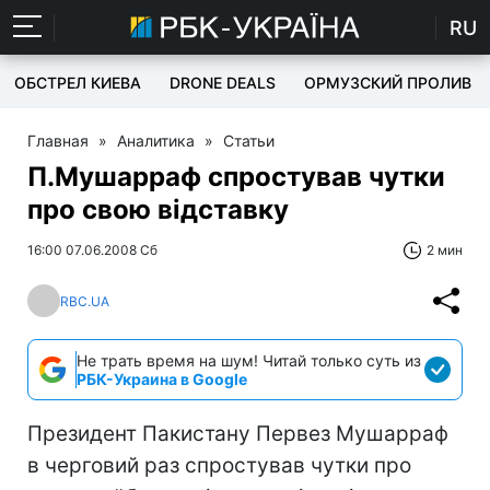
RU
ОБСТРЕЛ КИЕВА
DRONE DEALS
ОРМУЗСКИЙ ПРОЛИВ
Главная
»
Аналитика
»
Статьи
П.Мушарраф спростував чутки
про свою відставку
16:00 07.06.2008 Сб
2 мин
RBC.UA
Не трать время на шум! Читай только суть из
РБК-Украина в Google
Президент Пакистану Первез Мушарраф
в черговий раз спростував чутки про