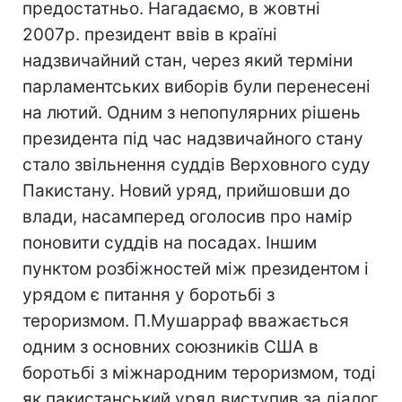
предостатньо. Нагадаємо, в жовтні
2007р. президент ввів в країні
надзвичайний стан, через який терміни
парламентських виборів були перенесені
на лютий. Одним з непопулярних рішень
президента під час надзвичайного стану
стало звільнення суддів Верховного суду
Пакистану. Новий уряд, прийшовши до
влади, насамперед оголосив про намір
поновити суддів на посадах. Іншим
пунктом розбіжностей між президентом і
урядом є питання у боротьбі з
тероризмом. П.Мушарраф вважається
одним з основних союзників США в
боротьбі з міжнародним тероризмом, тоді
як пакистанський уряд виступив за діалог