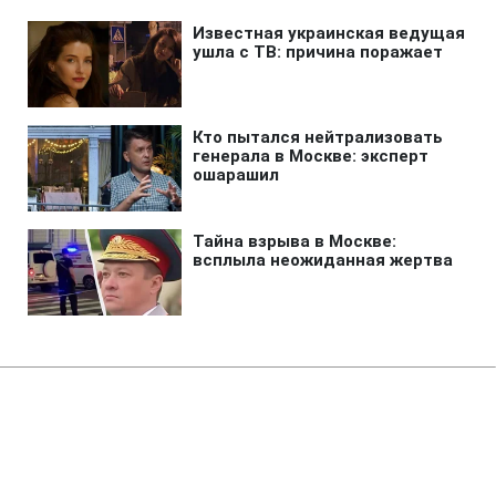
Главная
»
Аналитика
»
Статьи
Спікером грузинського
парламенту став Д.Бакрадзе